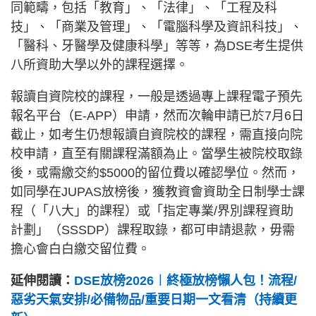
同範疇，包括「教育」、「法律」、「工程及科
技」、「商業及管理」、「電腦科學及資訊科技」、
「醫科、牙醫學及健康科學」等等，為DSE考生提供
八所資助大學以外的課程選擇。
報讀自資院校的課程，一般是透過專上課程電子預先
報名平台（E-APP）申請，然而次輪申請已於7月6日
截止，如考生仍想報讀自資院校的課程，需直接向院
校申請，直至有關課程滿額為止。當學生被院校取錄
後，或需繳交約$5000的留位費以確認學位。然而，
如同學在JUPAS放榜後，獲教資會資助全日制學士課
程（「八大」的課程）或「指定專業/界別課程資助
計劃」（SSSDP）課程取錄，都可申請退款，毋需
擔心會白白繳交留位費。
延伸閱讀：
DSE放榜2026︱終極放榜懶人包！流程/
惡劣天氣安排/必備物品/重要日期一文看清（持續更