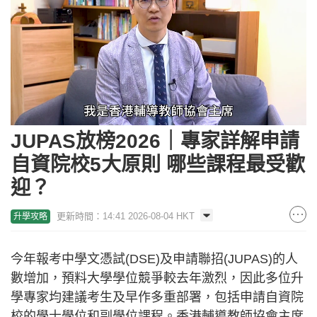
Loaded
:
Unmute
29.94%
JUPAS放榜2026｜專家詳解申請
自資院校5大原則 哪些課程最受歡
迎？
更新時間：14:41 2026-08-04 HKT
升學攻略
今年報考中學文憑試(DSE)及申請聯招(JUPAS)的人
數增加，預料大學學位競爭較去年激烈，因此多位升
學專家均建議考生及早作多重部署，包括申請自資院
校的學士學位和副學位課程。香港輔導教師協會主席