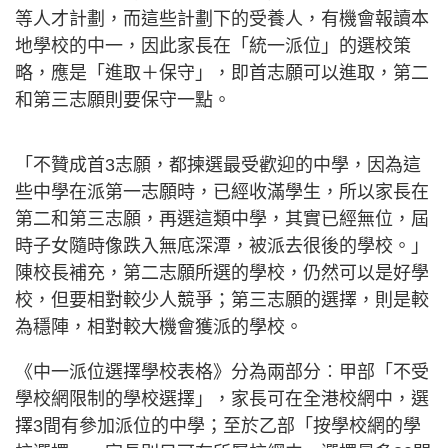
等人才計劃，而這些計劃下的受養人，有機會報讀本
地學校的中一，因此家長在「統一派位」的選校策
略，應是「進取＋保守」，即首志願可以進取，第二
和第三志願則要保守一點。
「不贊成首3志願，都揀選最受歡迎的中學，因為這
些中學在派第一志願時，已經收滿學生，所以家長在
第二和第三志願，再選這類中學，其實已經無位，屆
時子女隨時像跌入無底深潭，被派去很後的學校。」
陳校長補充，第二志願所選的學校，仍然可以是好學
校，但要相對較少人競爭；第三志願的選擇，則是較
為穩陣，相對較大機會獲派的學校。
《中一派位選擇學校表格》分為兩部分︰甲部「不受
學校網限制的學校選擇」，家長可在全港校網中，選
擇3間有參加派位的中學；至於乙部「按學校網的學