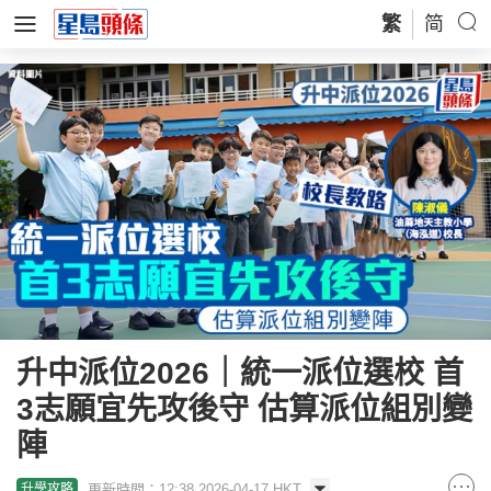
繁
简
升中派位2026｜統一派位選校 首
3志願宜先攻後守 估算派位組別變
陣
更新時間：12:38 2026-04-17 HKT
升學攻略