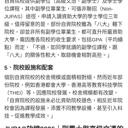
自資院校提供副學位（高級文憑、副學士）及學士學
位課程，其中副學位畢業生，可循非聯招（Non-
JUPAS）途徑，申請入讀資助大學的學士學位三年
級。值得留意的是，部份自資院校雖為「八大」轄下
院校，卻並非所有副學位畢業生，都可直升所屬資助
大學，需因應各院校的收生要求，包括GPA（平均績
點）而定，「不過，如同學就讀的副學位課程，跟
『八大』的關係性較大，取錄機會相對高些。」
5．院校設施和配套
個別自資院校的校舍規模或面積相對細，然而近年部
份院校，例如香港都會大學、香港高等教育科技學院
（THEi）等，因應院校發展，校舍規模都有改變，
「自資院校的設施未必比資助院校遜色，相反近年院
校會因為課程發展，添置不同教學設備，甚至引入科
技，促進教學成效。」