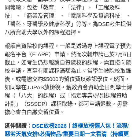
同範疇，包括「教育」、「法律」、「工程及科
技」、「商業及管理」、「電腦科學及資訊科技」、
「醫科、牙醫學及健康科學」等等，為DSE考生提供
八所資助大學以外的課程選擇。
報讀自資院校的課程，一般是透過專上課程電子預先
報名平台（E-APP）申請，然而次輪申請已於7月6日
截止，如考生仍想報讀自資院校的課程，需直接向院
校申請，直至有關課程滿額為止。當學生被院校取錄
後，或需繳交約$5000的留位費以確認學位。然而，
如同學在JUPAS放榜後，獲教資會資助全日制學士課
程（「八大」的課程）或「指定專業/界別課程資助
計劃」（SSSDP）課程取錄，都可申請退款，毋需
擔心會白白繳交留位費。
延伸閱讀：
DSE放榜2026︱終極放榜懶人包！流程/
惡劣天氣安排/必備物品/重要日期一文看清（持續更