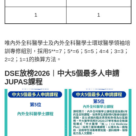
1
1
唯內外全科醫學士及內外全科醫學士環球醫學領袖培
訓專修組別，採用5**=7；5*=6；5=5；4=4；3=3；
2=2；1=1的換算方法。
DSE放榜2026︱中大5個最多人申請
JUPAS課程