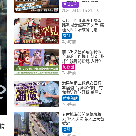
為何經常去廁所 網民一
生活百科
語道破
2026-08-08 15:21 HKT
有片｜四眼漢跌手機落
路軌 被港鐵車門夾手 痛
極大叫：唔該開門喇
突發
00:26
3小時前
前TVB女星彭翔翎轉做
全職的士司機 日賺2千指
終有錢買衫扮靚 入行9年
被封翻版林夏薇
影視圈
7小時前
港男暑期工做保安日行
30層樓 苦嘆似軍訓：冇
你哋諗得咁好做 前輩傳
授搵筍工心得：你唔識
時事熱話
揀盤啫｜Juicy叮
7小時前
太古城海棠閣冷氣機着
火 16人送院 多人上天台
暫避
情
突發
7小時前