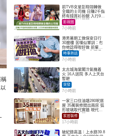
前TVB女星彭翔翎轉做
全職的士司機 日賺2千指
終有錢買衫扮靚 入行9年
被封翻版林夏薇
影視圈
7小時前
港男暑期工做保安日行
30層樓 苦嘆似軍訓：冇
你哋諗得咁好做 前輩傳
授搵筍工心得：你唔識
時事熱話
揀盤啫｜Juicy叮
7小時前
太古城海棠閣冷氣機着
火 16人送院 多人上天台
暫避
堪稱
突發
分以
7小時前
一家三口住油塘280呎居
屋 35萬裝修間出兩房 弧
形玻璃取代實牆 現代神
枱櫃融入玄關
家居裝修
一
17小時前
破紀錄高溫︱上水錄39.8