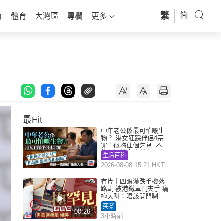
繁
简
育
體育
大灣區
專欄
更多
最Hit
中年老公係最可怕嘅生
物？ 港女狂踩伴侶4宗
罪：似拖住個乞兒 不解
為何經常去廁所 網民一
生活百科
語道破
2026-08-08 15:21 HKT
有片｜四眼漢跌手機落
路軌 被港鐵車門夾手 痛
極大叫：唔該開門喇
突發
00:26
3小時前