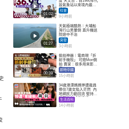
度 天文台：自1980年代
設氣象站以來境內最高
紀錄
社會
01:02
9小時前
天氣極端酷熱︱大埔船
灣行山男暈倒 直升機送
院途中不治
突發
01:27
3小時前
偷拍神器︱電商現「折
射手機殼」 可熄Mon側
拍 賣家：很多用來影裙
底
即時中國
00:39
15小時前
史
34歲港漂媽媽慘遭裁員
帶住7歲女陷入茫然 內
地網民力勸回流 堅持留
港背後有「長遠規
牛
生活百科
劃」？
14小時前
校