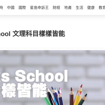
時
中國
國際
星島申訴王
財經
地產
生活
健康
教
chool 文理科目樣樣皆能