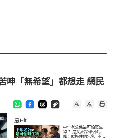
苦呻「無希望」都想走 網民
最Hit
中年老公係最可怕嘅生
物？ 港女狂踩伴侶4宗
罪：似拖住個乞兒 不解