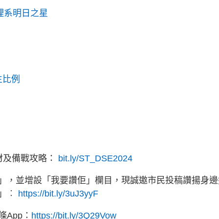
 英護理系明日之星
校生比例
教材及備戰攻略：
bit.ly/ST_DSE2024
」，並增設「我要讚佢」欄目，現誠邀市民投稿讚揚身邊
佢」︰
https://bit.ly/3uJ3yyF
App：
https://bit.ly/3Q29Vow