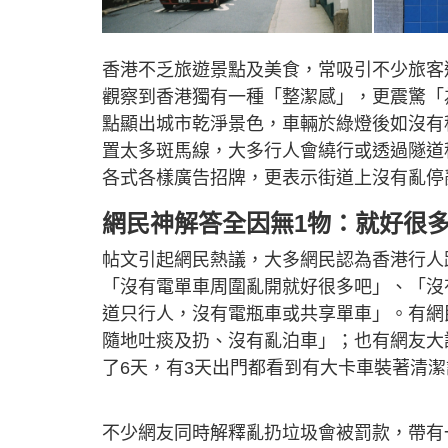
香港不乏旅遊景點及美食，常吸引不少旅客
觀察到香港獨有一種「整潔感」，更震驚「
點顯出城市乾淨景色，車輛於綠燈後如沒有
置太多斑馬線，大多行人會繞行或透過隧道
各式各樣廣告招牌，更表示街道上沒有亂停
網民神解答全因無1物：就好很
帖文引起網民熱議，大多網民認為香港行人
「沒有電單車周圍亂開就好很多吧」、「沒
道只行人，沒有電瓶車或共享單車」。有網
隨地吐痰及扔、沒有亂泊車」；也有網友大
了6天，有3天出門都看到有大卡車裝著清
不少網友同時解釋亂扔垃圾會被罰款，帶有一