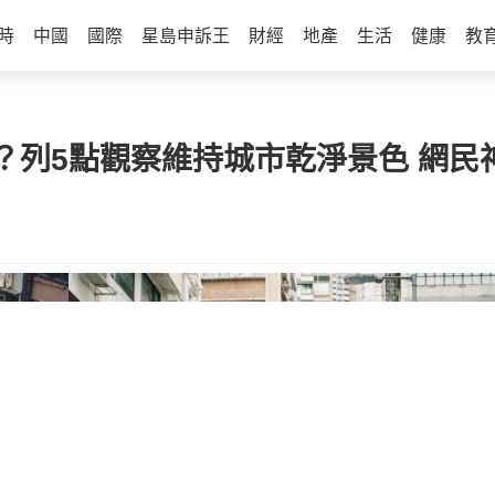
時
中國
國際
星島申訴王
財經
地產
生活
健康
教
？列5點觀察維持城市乾淨景色 網民