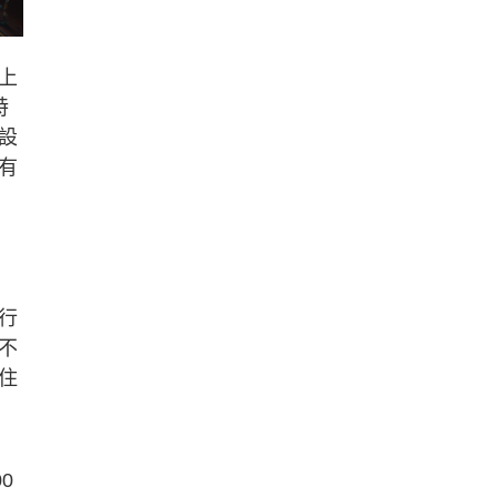
上
特
設
有
行
不
住
0