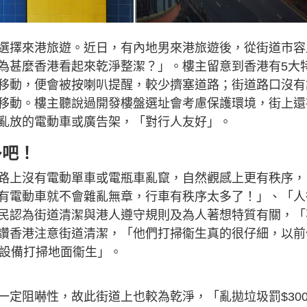
選擇來港旅遊。近日，有內地男來港旅遊後，從街道市容
為甚麼香港看起來乾淨整潔？」。樓主留意到香港有5大
移動，便會被按喇叭提醒，較少擠塞道路；街道路口沒有
移動。樓主聽說過開發樓盤選址會考慮保護環境，街上還
亂放的電動車或廣告架，「對行人友好」。
多吧！
路上沒有電動單車或電瓶車亂竄，自然觀感上更有秩序，
有電動車就不會雜亂無章，行車有秩序太多了！」、「人
民認為街道清潔與港人遵守規則及為人著想特質有關，「
讚香港注意街道清潔，「他們打掃衞生真的很仔細，以前
潔設備打掃地面衞生」。
定阻嚇性，故此街道上也較為乾淨，「亂拋垃圾罰$300