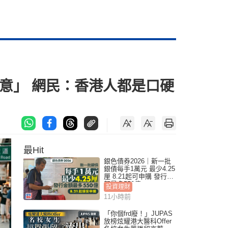
意」 網民：香港人都是口硬
最Hit
銀色債券2026｜新一批
銀債每手1萬元 最少4.25
厘 8.21起可申購 發行金
額最多550億
投資理財
11小時前
「你個frd廢！」JUPAS
放榜炫耀港大醫科Offer