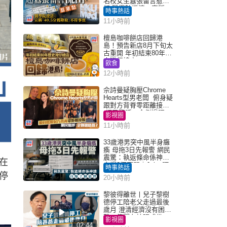
名校女生囂張留言惹眾
怒 醫學院澄清：宣稱
時事熱話
「40.5分獲錄取」不符事
11小時前
實｜Juicy叮
檀島咖啡餅店回歸港
島！預告新店8月下旬太
古重開 年初結束80年歷
史灣仔總店
飲食
12小時前
佘詩曼疑胸壓Chrome
Hearts型男老闆 俯身疑
跟對方背脊零距離接觸
網民驚呼：企側邊唔
影視圈
得？
11小時前
33歲港男突中風半身癱
瘓 母拖3日先報警 網民
震驚：執返條命係神蹟
在
自爆2個惡習｜Juicy叮
時事熱話
停
20小時前
黎彼得離世丨兒子黎樹
德停工陪老父走過最後
歲月 澄清經濟沒有困
難：傳聞有誇張成份
影視圈
02:44