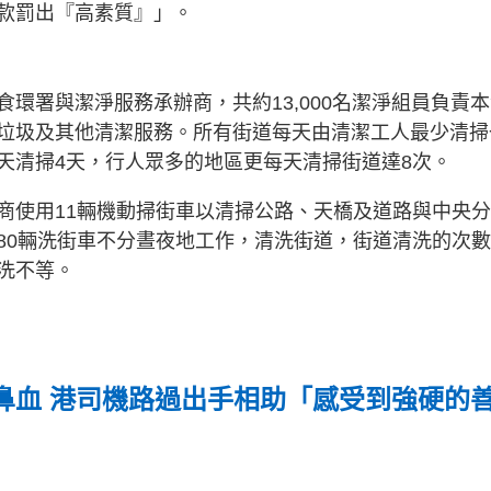
款罰出『高素質』」。
環署與潔淨服務承辦商，共約13,000名潔淨組員負責
垃圾及其他清潔服務。所有街道每天由清潔工人最少清掃
天清掃4天，行人眾多的地區更每天清掃街道達8次。
商使用11輛機動掃街車以清掃公路、天橋及道路與中央
80輛洗街車不分晝夜地工作，清洗街道，街道清洗的次
洗不等。
鼻血 港司機路過出手相助「感受到強硬的