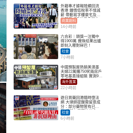
外籍專才據報陸續回流
香港 鍾情低稅率不惜減
薪 帶動寫字樓豪宅及學
位競爭「香港已重現生
商業創科
機」
14小時前
六合彩︱頭獎一注獨中
得1900萬 攪珠結果出爐
即刻入嚟對冧巴！
社會
7小時前
中國預製屋熱銷美澳墨
夫婦22萬購750呎兩房戶
零地基直接組裝 實測9個
月激讚
海外置業
22小時前
遊日買藥回港隨時墮法
網 大律師提醒需留意成
分：部分藥物管有已違
法 代朋友買可抗辯？
社會
6小時前