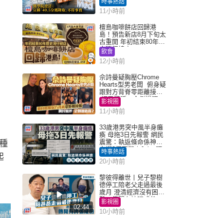
時事熱話
「40.5分獲錄取」不符事
11小時前
實｜Juicy叮
檀島咖啡餅店回歸港
島！預告新店8月下旬太
古重開 年初結束80年歷
史灣仔總店
飲食
12小時前
佘詩曼疑胸壓Chrome
Hearts型男老闆 俯身疑
跟對方背脊零距離接觸
網民驚呼：企側邊唔
影視圈
得？
11小時前
33歲港男突中風半身癱
瘓 母拖3日先報警 網民
震驚：執返條命係神蹟
種
自爆2個惡習｜Juicy叮
時事熱話
起
20小時前
黎彼得離世丨兒子黎樹
德停工陪老父走過最後
歲月 澄清經濟沒有困
難：傳聞有誇張成份
影視圈
02:44
10小時前