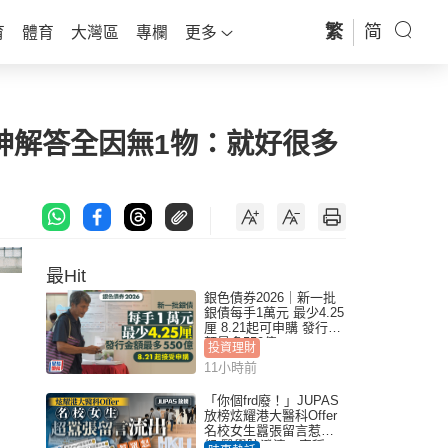
繁
简
育
體育
大灣區
專欄
更多
神解答全因無1物：就好很多
最Hit
銀色債券2026｜新一批
銀債每手1萬元 最少4.25
厘 8.21起可申購 發行金
額最多550億
投資理財
11小時前
「你個frd廢！」JUPAS
放榜炫耀港大醫科Offer
名校女生囂張留言惹眾
怒 醫學院澄清：宣稱