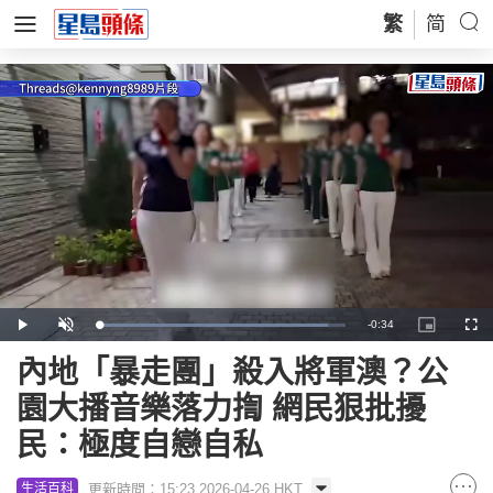
繁
简
Remaining
-
0:34
Loaded
:
Play
Unmute
Picture-
Full
93.01%
in-
Picture
Time
內地「暴走團」殺入將軍澳？公
園大播音樂落力揈 網民狠批擾
民：極度自戀自私
更新時間：15:23 2026-04-26 HKT
生活百科