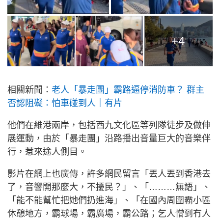
+4
相關新聞：
老人「暴走團」霸路逼停消防車？ 群主
否認阻礙：怕車碰到人｜有片
他們在維港兩岸，包括西九文化區等列隊徒步及做伸
展運動，由於「暴走團」沿路播出音量巨大的音樂伴
行，惹來途人側目。
影片在網上也廣傳，許多網民留言「丟人丟到香港去
了，音響開那麼大，不擾民？」、「………無語」、
「能不能幫忙把她們扔進海」、「在國內周圍霸小區
休憩地方，霸球場，霸廣場，霸公路；乞人憎到冇人