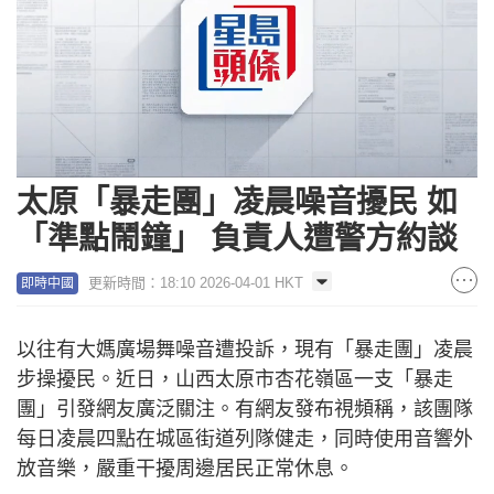
Loaded
:
Unmute
100.00%
太原「暴走團」凌晨噪音擾民 如
「準點鬧鐘」 負責人遭警方約談
更新時間：18:10 2026-04-01 HKT
即時中國
以往有大媽廣場舞噪音遭投訴，現有「暴走團」凌晨
步操擾民。近日，山西太原市杏花嶺區一支「暴走
團」引發網友廣泛關注。有網友發布視頻稱，該團隊
每日凌晨四點在城區街道列隊健走，同時使用音響外
放音樂，嚴重干擾周邊居民正常休息。