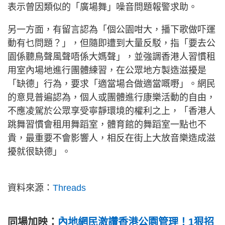
表示曾因類似的「廣場舞」噪音問題報警求助。
另一方面，有留言認為「個公園咁大，播下歌做吓運
動有乜問題？」，但隨即遭到大量反駁，指「要去公
園係聽鳥聲風聲唔係大媽聲」，並強調香港人習慣租
用室內場地進行團體練習，在公眾地方製造滋擾是
「缺德」行為，要求「適當場合做適當嘅嘢」。網民
的意見普遍認為，個人或團體進行康樂活動的自由，
不應凌駕於公眾享受寧靜環境的權利之上，「香港人
跳舞習慣會租用舞蹈室，體育館的舞蹈室一點也不
貴，最重要不會影響人，相反在街上大放音樂造成滋
擾就很缺德」。
資料來源：
Threads
同場加映：
內地網民激讚香港公園管理！1狠招