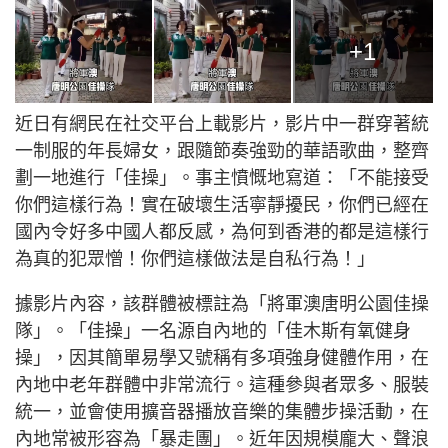
+1
近日有網民在社交平台上載影片，影片中一群穿著統
一制服的年長婦女，跟隨節奏強勁的華語歌曲，整齊
劃一地進行「佳操」。事主憤慨地寫道：「不能接受
你們這樣行為！實在破壞生活寧靜擾民，你們已經在
國內令好多中國人都反感，為何到香港的都是這樣行
為真的犯眾憎！你們這樣做法是自私行為！」
據影片內容，該群體被標註為「將軍澳唐明公園佳操
隊」。「佳操」一名源自內地的「佳木斯有氧健身
操」，因其簡單易學又號稱有多項強身健體作用，在
內地中老年群體中非常流行。這種參與者眾多、服裝
統一，並會使用擴音器播放音樂的集體步操活動，在
內地常被形容為「暴走團」。近年因規模龐大、聲浪