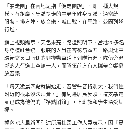
「暴走團」在內地是指「健走團體」，即一種大規
模、有組織、集體快走的中老年健身團體，通常統一
服裝、排方陣、放音樂、喊口號，在馬路、公園列隊
行進。
網上視頻顯示，天色未亮、路燈照明下，當地20多名
身穿橙紅色統一服裝的人員在杏花嶺區五一路與北中
環街交叉口南側的非機動車道上列隊行進，隊伍旁緊
鄰的人行道上空無一人，而隊伍前方有人攜帶音響播
放音樂。
「每天凌晨四點就開始走，音響聲音特別大，我們住
附近的根本沒法睡覺。」有周邊居民反映，這支暴走
團已成為他們的「準點鬧鐘」，上班族和學生深受其
擾。
據內地大風新聞引述所屬社區工作人員表示，因「暴