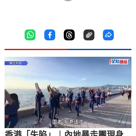
Loaded
:
Unmute
33.15%
香港「失陷」︱內地暴走團現身