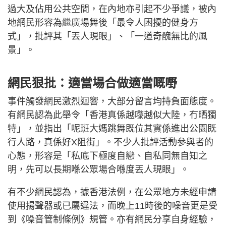
過大及佔用公共空間，在內地亦引起不少爭議，被內
地網民形容為繼廣場舞後「最令人困擾的健身方
式」，批評其「丟人現眼」、「一道奇醜無比的風
景」。
網民狠批：適當場合做適當嘅嘢
事件觸發網民激烈迴響，大部分留言均持負面態度。
有網民認為此舉令「香港真係越嚟越似大陸，冇晒獨
特」，並指出「呢班大媽跳舞既位其實係進出公園既
行人路，真係好X阻街」。不少人批評活動參與者的
心態，形容是「私底下極度自戀、自私同無自知之
明，先可以長期喺公眾場合喺度丟人現眼」。
有不少網民認為，據香港法例，在公眾地方未經申請
使用揚聲器或已屬違法，而晚上11時後的噪音更是受
到《噪音管制條例》規管。亦有網民分享自身經驗，