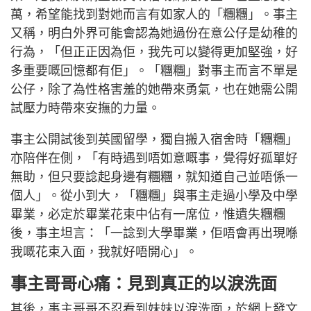
萬，希望能找到對她而言有如家人的「糰糰」。事主
又稱，明白外界可能會認為她過份在意公仔是幼稚的
行為，「但正正因為佢，我先可以變得更加堅強，好
多重要嘅回憶都有佢」。「糰糰」對事主而言不單是
公仔，除了為性格害羞的她帶來勇氣，也在她需公開
試壓力時帶來安撫的力量。
事主公開試後到英國留學，獨自搬入宿舍時「糰糰」
亦陪伴在側，「有時遇到唔如意嘅事，覺得好孤單好
無助，但只要諗起身邊有糰糰，就知道自己並唔係一
個人」。從小到大，「糰糰」與事主走過小學及中學
畢業，必定於畢業花束中佔有一席位，惟遺失糰糰
後，事主坦言：「一諗到大學畢業，佢唔會再出現喺
我嘅花束入面，我就好唔開心」。
事主哥哥心痛：見到真正的以淚洗面
其後，事主哥哥不忍看到妹妹以淚洗面，於網上發文