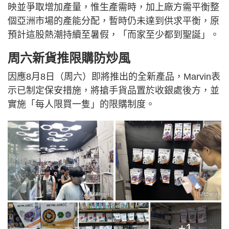
映並爭取增加產量，惟生產需時，加上廠方需平衡整
個亞洲市場的產能分配，暫時仍未達到供求平衡，原
預計這股熱潮持續至暑假，「而家至少都到聖誕」。
周六新貨推限購防炒風
因應8月8日（周六）即將推出的全新產品，Marvin表
示已制定保安措施，將搶手貨品置於收銀處後方，並
實施「每人限買一隻」的限購制度。
+1