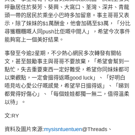
呼籲居住於葵芳、葵興、大窩口、荃灣、深井、青龍
頭一帶的居民於乘坐小巴時多加留意。事主哥哥又表
示，除了妹妹的$1萬酬金，他會加碼至$3萬，「分比
尋獲糰糰嘅人同push比佢嘅中間人」，希望今次事件
能夠寫上一個美好結果。
事發至今逾2星期，不少熱心網民多次轉發有關帖
文，甚至鼓勵事主與哥哥不要放棄，「希望會幫到一
點忙，失去重要東西一定好難受，希望你同妹妹都可
以樂觀點，一定會搵得返嘅good luck」、「好明白
唔見咗心愛公仔嘅感覺，希望早日搵得返」、「睇到
都覺得好傷心」、「每個娃娃都獨一無二，值得溫柔
以待」。
文:RY
資料及圖片來源:
mysisntuentuen
@Threads、