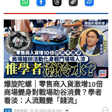
爆旋陀螺｜零售商入貨激增10倍
商場變身對戰場助谷消費？學者
看淡：人流難變「錢流」
更新時間：07:30 2026-08-08 HKT
社會