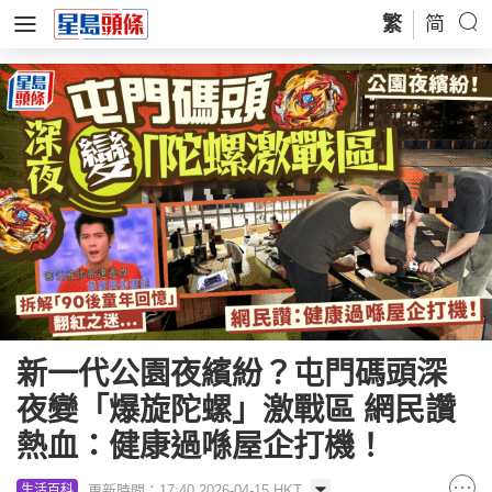
繁
简
新一代公園夜繽紛？屯門碼頭深
夜變「爆旋陀螺」激戰區 網民讚
熱血：健康過喺屋企打機！
更新時間：17:40 2026-04-15 HKT
生活百科