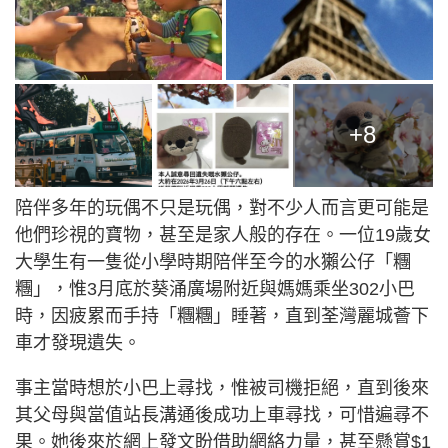
+8
陪伴多年的玩偶不只是玩偶，對不少人而言更可能是
他們珍視的寶物，甚至是家人般的存在。一位19歲女
大學生有一隻從小學時期陪伴至今的水獺公仔「糰
糰」，惟3月底於葵涌廣場附近與媽媽乘坐302小巴
時，因疲累而手持「糰糰」睡著，直到荃灣麗城薈下
車才發現遺失。
事主當時想於小巴上尋找，惟被司機拒絕，直到後來
其父母與當值站長溝通後成功上車尋找，可惜遍尋不
果。她後來於網上發文盼借助網絡力量，甚至懸賞$1