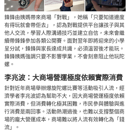
鋒鋒由姨媽帶來商場「對戰」，她稱「只要知道邊度
有得玩就會帶佢去」，認為對戰提供平台讓孩子與其
他人交流，學習人際溝通技巧並建立自信，未來會繼
續帶鋒鋒參加各類公開賽。面對翌年即將迎來的小學
呈分試，鋒鋒與家長達成共識，必須溫習後才能玩。
鋒鋒姨媽強調只要不影響學業，不會刻意阻止他玩陀
螺。
李兆波：大商場營運極度依賴實際消費
針對近年商場舉辦爆旋陀螺比賽等活動吸引人流，經
濟學者李兆波認為幫助不大，因大商場營運極度依賴
實際消費，但消費轉化極其困難，市民參與體驗與進
行消費是兩回事。活動熱潮過後，也難以支撐整個商
場的龐大營運成本，商場難以將人流有效轉化為「錢
流」。