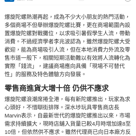
爆旋陀螺熱潮再起，成為不少大小朋友的熱門活動，
多個商場不但舉辦爆旋陀螺比賽，更在商場範圍內設
置爆旋陀螺對戰攤位，以求吸引暑假學生人流，帶動
消費。不過經濟學者李兆波認為，雖然爆旋陀螺大受
歡迎，能為商場吸引人流，但在本地消費力外流及零
售市道一般下，相關短期活動難以有效將人流轉化為
實際「錢流」，建議商場應向具備「現場不可替代
性」的服務及特色體驗方向發展。
零售商進貨大增十倍 仍供不應求
爆旋陀螺浪潮席捲全港，每有新陀螺推出，玩家為求
心頭好，不惜瞓街排隊。深水埗玩具零售商店長
Marvin表示，自最新世代的爆旋陀螺推出以來，市場
需求持續擴大，現時店舖入貨量已較4月時增加達8至
10倍，但依然供不應求。雖然代理商已向日本廠方反