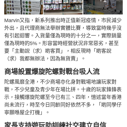
Marvin又指，新系列推出時正值新冠疫情，市民減少
外出，且代理商無法舉辦實體比賽，導致當時幾乎沒
有引起迴響。入貨量僅為現時的十分之一，實際銷量
僅為現時的5%。形容當時經營狀況非常惡劣，甚至
要「主動誽（求）啲客買」，相反現時「啲客誽
（求）我都無辦法，因為無貨賣」。
商場設置爆旋陀螺對戰台吸人流
陀螺風靡全港，不少商場亦化身對戰場地讓玩家對
戰，不少兒童及青少年在場比拼。十歲的玩家鋒鋒表
示，接觸爆旋陀螺至今已有三、四年，憶述當年香港
尚未流行，時至今日同齡同好依然不多，「啲同學仔
寧願喺屋企打機」。
家長支持遊玩助訓練社交建立自信