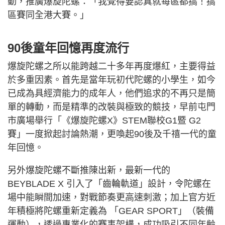
動，推廣爆旋陀螺：「我覺得要認真就每區都搞！搞
區賽同全港大賽。」
90後童年回憶再度流行
爆旋陀螺之所以能跨越二十多年再度爆紅，主要得益
於多重因素。首先是當年玩初代陀螺的小學生，如今
已成為具經濟能力的成年人，他們追求的不再只是簡
單的轉動，而是精準的改裝與極致的競技，早前屯門
市廣場舉行「《爆旋陀螺X》STEM聯校G1暨 G2
賽」一度掀起討論熱潮，更喚起90後及千禧一代的童
年回憶。
另外爆旋陀螺不斷推陳出新，最新一代的
BEYBLADE X 引入了「齒輪軌道」設計，令陀螺在
場中能瞬間加速，對戰節奏更高速刺激；加上官方近
年積極將陀螺重新定義為 「GEAR SPORT」（裝備
運動），透過專業化的賽事架構，成功吸引不同年齡