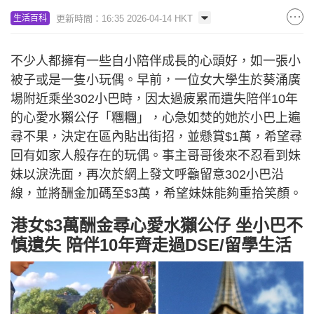
更新時間：16:35 2026-04-14 HKT
生活百科
不少人都擁有一些自小陪伴成長的心頭好，如一張小
被子或是一隻小玩偶。早前，一位女大學生於葵涌廣
場附近乘坐302小巴時，因太過疲累而遺失陪伴10年
的心愛水獺公仔「糰糰」，心急如焚的她於小巴上遍
尋不果，決定在區內貼出街招，並懸賞$1萬，希望尋
回有如家人般存在的玩偶。事主哥哥後來不忍看到妹
妹以淚洗面，再次於網上發文呼籲留意302小巴沿
線，並將酬金加碼至$3萬，希望妹妹能夠重拾笑顏。
港女$3萬酬金尋心愛水獺公仔 坐小巴不
慎遺失 陪伴10年齊走過DSE/留學生活