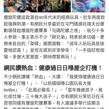
爆旋陀螺這款源自90年代末的經典玩具，近年再度掀
起復興熱潮。有網民分享最近在屯門碼頭兆禧天台運
動場發起爆旋陀螺賽事「屯碼陀螺之夜」，吸引十多
人參與，事主表示不少「師兄弟」特意前來切磋，更
帶來各自的「架罉」展開激戰：「成年人玩玩具就係
要咁認真！」並坦言感到非常榮幸：「一手搞旺呢個
場，多謝大家賞面，期待嚟緊再玩！」
網民讚熱血：健康過日日喺屋企打機！
不少網民讚嘆「熱血」，大讚：「我覺得健康過日日
喺屋企打機！」、「以前細個喺公園玩長大後
belike」、「此風必需長！」、「當年幾歲孩子，進
化成廿幾、三十幾大孩子。」亦有網民分享近日在天
恩邨同樣有爆旋陀螺賽事，有人建議多舉行這類活