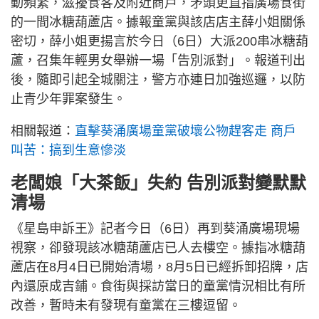
動頻繁，滋擾食客及附近商戶，矛頭更直指廣場食街
的一間冰糖葫蘆店。據報童黨與該店店主薛小姐關係
密切，薛小姐更揚言於今日（6日）大派200串冰糖葫
蘆，召集年輕男女舉辦一場「告別派對」。報道刊出
後，隨即引起全城關注，警方亦連日加強巡邏，以防
止青少年罪案發生。
相關報道：
直擊葵涌廣場童黨破壞公物趕客走 商戶
叫苦：搞到生意慘淡
老闆娘「大茶飯」失約 告別派對變默默
清場
《星島申訴王》記者今日（6日）再到葵涌廣場現場
視察，卻發現該冰糖葫蘆店已人去樓空。據指冰糖葫
蘆店在8月4日已開始清場，8月5日已經拆卸招牌，店
內還原成吉鋪。食街與採訪當日的童黨情況相比有所
改善，暫時未有發現有童黨在三樓逗留。