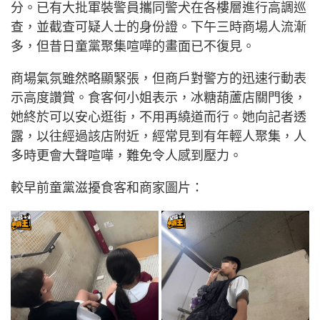
分。已有大批軍裝警員攜同警犬在各樓層進行高調巡
查，並截查可疑人士的身份證。下午三時商場人流漸
多，但昔日童黨聚集喧嘩的畫面已不復見。
商場氣氛雖然略顯緊張，但商戶對警方的迅速行動表
示高度讚賞。食客何小姐表示，冰糖葫蘆店關門後，
她終於可以安心逛街，不用再繞道而行。她向記者透
露，以往經過該店附近，經常見到有年輕人聚集，人
多時更會大聲喧嘩，難免令人感到壓力。
較早前童黨滋擾食客和商家圖片：