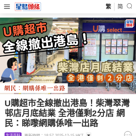
繁
简
U購超市全線撤出港島！柴灣翠灣
邨店月底結業 全港僅剩2分店 網
民：睇嚟網購係唯一出路
更新時間：18:57 2025-12-15 HKT
生活百科