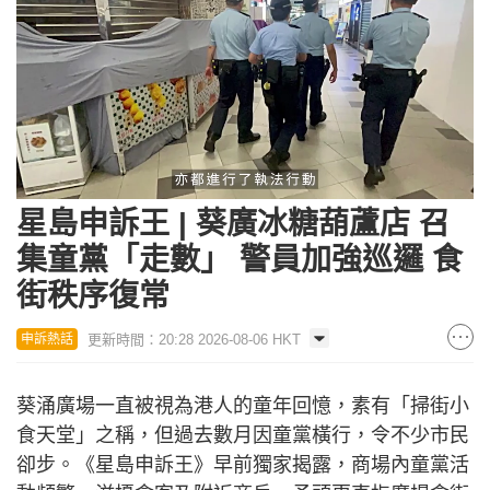
Loaded
:
Unmute
23.75%
星島申訴王 | 葵廣冰糖葫蘆店 召
集童黨「走數」 警員加強巡邏 食
街秩序復常
更新時間：20:28 2026-08-06 HKT
申訴熱話
葵涌廣場一直被視為港人的童年回憶，素有「掃街小
食天堂」之稱，但過去數月因童黨橫行，令不少市民
卻步。《星島申訴王》早前獨家揭露，商場內童黨活