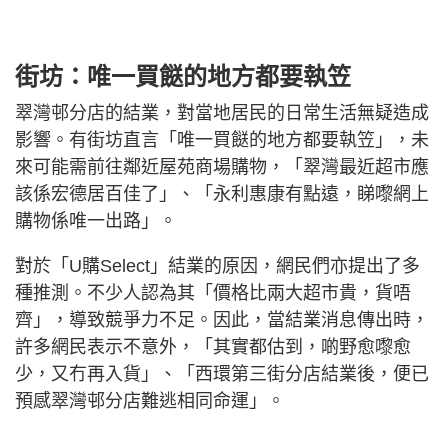
街坊：唯一買餸的地方都要執笠
翠灣邨分店的結業，對當地居民的日常生活無疑造成
影響。有街坊直言「唯一買餸的地方都要執笠」，未
來可能需前往鄰近屋苑商場購物，「翠灣最近超市應
該係宏德居百佳了」、「永利惠康有點遠，睇嚟網上
購物係唯一出路」。
對於「U購Select」結業的原因，網民們亦提出了多
種推測。不少人認為其「價格比兩大超市貴，貨唔
齊」，導致競爭力不足。因此，當結業消息傳出時，
許多網民表示不意外，「其實都估到，啲野愈嚟愈
少，又冇再入貨」、「西環第三街分店結業後，便已
預感翠灣邨分店難逃相同命運」。