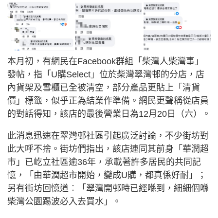
本月初，有網民在Facebook群組「柴灣人柴灣事」
發帖，指「U購Select」位於柴灣翠灣邨的分店，店
內貨架及雪櫃已全被清空，部分產品更貼上「清貨
價」標籤，似乎正為結業作準備。網民更聲稱從店員
的對話得知，該店的最後營業日為12月20日（六）。
此消息迅速在翠灣邨社區引起廣泛討論，不少街坊對
此大呼不捨。街坊們指出，該店連同其前身「華潤超
市」已屹立社區逾36年，承載著許多居民的共同記
憶，「由華潤超市開始，變成U購，都真係好耐」；
另有街坊回憶道︰「翠灣開邨時已經喺到，細細個喺
柴灣公園踢波必入去買水」。