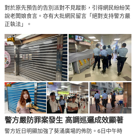
對於原先預告的告別派對不見蹤影，引得網民紛紛笑
說老闆娘食言。亦有大批網民留言「絕對支持警方嚴
正執法」。
警方嚴防罪案發生 高調巡邏成效顯著
警方近日明顯加強了葵涌廣場的佈防。6日中午時