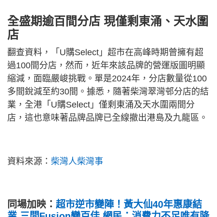
全盛期逾百間分店 現僅剩東涌、天水圍
店
翻查資料，「U購Select」超市在高峰時期曾擁有超
過100間分店，然而，近年來該品牌的營運版圖明顯
縮減，面臨嚴峻挑戰。單是2024年，分店數量從100
多間銳減至約30間。據悉，隨著柴灣翠灣邨分店的結
業，全港「U購Select」僅剩東涌及天水圍兩間分
店，這也意味著品牌品牌已全線撤出港島及九龍區。
資料來源：
柴灣人柴灣事
同場加映：
超市逆市變陣！黃大仙40年惠康結
業 三間Fusion變百佳 網民：消費力不足唯有降