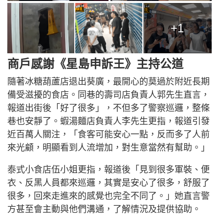
+1
商戶感謝《星島申訴王》主持公道
隨著冰糖葫蘆店退出葵廣，最開心的莫過於附近長期
備受滋擾的食店。同巷的壽司店負責人郭先生直言，
報道出街後「好了很多」，不但多了警察巡邏，整條
巷也安靜了。蝦湯麵店負責人李先生更指，報道引發
近百萬人關注，「食客可能安心一點，反而多了人前
來光顧，明顯看到人流增加，對生意當然有幫助。」
泰式小食店伍小姐更指，報道後「見到很多軍裝、便
衣、反黑人員都來巡邏，其實是安心了很多，舒服了
很多，回來走進來的感覺也完全不同了。」她直言警
方甚至會主動與他們溝通，了解情況及提供協助。