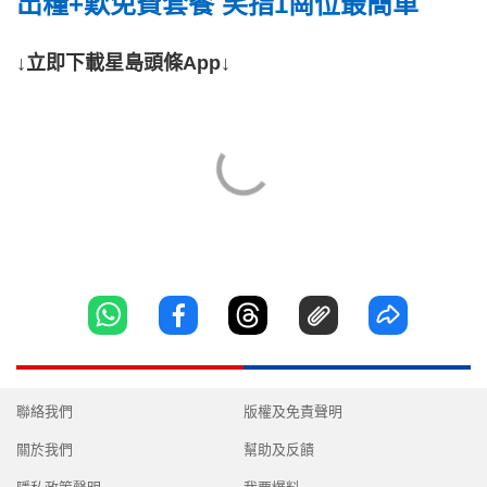
出糧+歎免費套餐 笑指1崗位最簡單
↓立即下載星島頭條App↓
聯絡我們
版權及免責聲明
關於我們
幫助及反饋