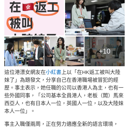
+10
這位港漂女網友在
小紅書
上以「在HK返工被叫大陸
妹了」為題發文，分享自己在香港職場被冒犯的經
歷。事主表示，她任職的公司以香港人為主，也有一
些外國同事，「公司基本全員港人，老板（闆）馬來
西亞人，也有日本人一位，英國人一位，以及大陸妹
本人一位」。
事主入職僅兩周，正在努力適應全新的語言環境，