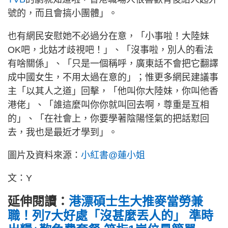
號的，而且會搞小團體」。
也有網民安慰她不必過分在意，「小事啦！大陸妹
OK吧，北姑才歧視吧！」、「沒事啦，別人的看法
有啥關係」、「只是一個稱呼，廣東話不會把它翻譯
成中國女生，不用太過在意的」；惟更多網民建議事
主「以其人之道」回擊，「他叫你大陸妹，你叫他香
港佬」、「誰這麼叫你你就叫回去啊，尊重是互相
的」、「在社會上，你要學著陰陽怪氣的把話懟回
去，我也是最近才學到」。
圖片及資料來源：
小紅書@蓮小姐
文：Y
延伸閱讀：
港漂碩士生大推麥當勞兼
職！列7大好處「沒甚麼丟人的」 準時