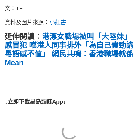
文：TF
資料及圖片來源：
小紅書
延伸閱讀：
港漂女職場被叫「大陸妹」
感冒犯 嘆港人同事排外「為自己費勁講
粵語感不值」 網民共鳴：香港職場就係
Mean
————
↓立即下載星島頭條App↓