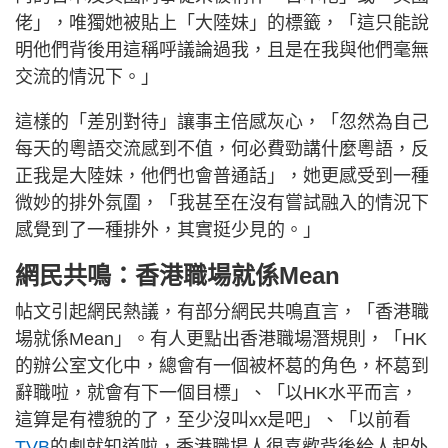
佬」，唯獨她被貼上「大陸妹」的標籤，「這只能說
明他們背後用這稱呼議論過我，且是在我與他們毫無
交流的情況下。」
這樣的「差別對待」讓事主倍感灰心，「忽然為自己
每天的粵語交流感到不值，何必費勁講什麼粵語，反
正我是大陸妹，他們也會普通話」，她更感受到一種
微妙的排外氛圍，「我甚至在沒有嘗試融入的情況下
感覺到了一種排外，其實挺少見的。」
網民共鳴：香港職場就係Mean
帖文引起網民熱議，有部分網民共鳴直言，「香港職
場就係Mean」。有人更點出香港職場潛規則，「HK
的辦公室文化中，總會有一個被杯葛的角色，杯葛到
辭職啦，就會有下一個目標」、「以HK水平而言，
這算是有禮貌的了，至少沒叫xx是吧」、「以前看
TVB
的劇就知道啦，香港職場人很喜歡背後給人起外