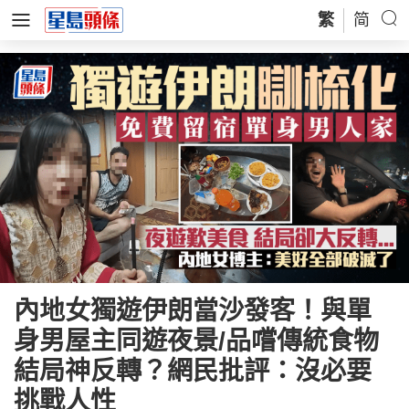
繁
简
內地女獨遊伊朗當沙發客！與單
身男屋主同遊夜景/品嚐傳統食物
結局神反轉？網民批評：沒必要
挑戰人性