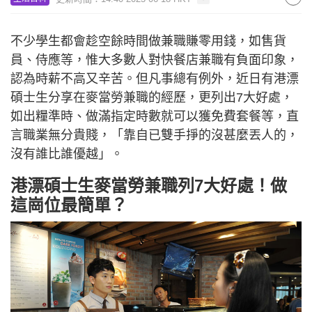
不少學生都會趁空餘時間做兼職賺零用錢，如售貨
員、侍應等，惟大多數人對快餐店兼職有負面印象，
認為時薪不高又辛苦。但凡事總有例外，近日有港漂
碩士生分享在麥當勞兼職的經歷，更列出7大好處，
如出糧準時、做滿指定時數就可以獲免費套餐等，直
言職業無分貴賤，「靠自已雙手掙的沒甚麼丟人的，
沒有誰比誰優越」。
港漂碩士生麥當勞兼職列7大好處！做
這崗位最簡單？