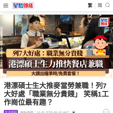
繁
简
港漂碩士生大推麥當勞兼職！列7
大好處「職業無分貴賤」 笑稱1工
作崗位最有趣？
更新時間：14:40 2025-06-18 HKT
生活百科