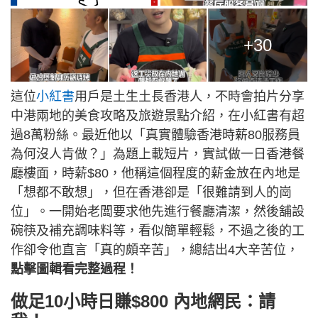
+30
這位
小紅書
用戶是土生土長香港人，不時會拍片分享
中港兩地的美食攻略及旅遊景點介紹，在小紅書有超
過8萬粉絲。最近他以「真實體驗香港時薪80服務員
為何沒人肯做？」為題上載短片，實試做一日香港餐
廳樓面，時薪$80，他稱這個程度的薪金放在內地是
「想都不敢想」，但在香港卻是「很難請到人的崗
位」。一開始老闆要求他先進行餐廳清潔，然後舖設
碗筷及補充調味料等，看似簡單輕鬆，不過之後的工
作卻令他直言「真的頗辛苦」，總結出4大辛苦位，
點擊圖輯看完整過程！
做足10小時日賺$800 內地網民：請