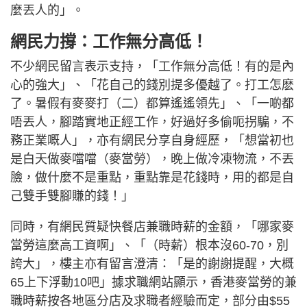
麼丟人的」。
網民力撐：工作無分高低！
不少網民留言表示支持，「工作無分高低！有的是內
心的強大」、「花自己的錢別提多優越了。打工怎麽
了。暑假有麥麥打（二）都算遙遙領先」、「一啲都
唔丟人，腳踏實地正經工作，好過好多偷呃拐騙，不
務正業嘅人」，亦有網民分享自身經歷，「想當初也
是白天做麥噹噹（麥當勞），晚上做冷凍物流，不丟
臉，做什麼不是重點，重點靠是花錢時，用的都是自
己雙手雙腳賺的錢！」
同時，有網民質疑快餐店兼職時薪的金額，「哪家麥
當勞這麼高工資啊」、「（時薪）根本沒60-70，別
誇大」，樓主亦有留言澄清：「是的謝謝提醒，大概
65上下浮動10吧」據求職網站顯示，香港麥當勞的兼
職時薪按各地區分店及求職者經驗而定，部分由$55