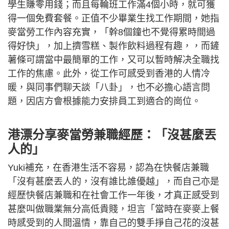
學生賺零用錢；而且每輪班工作滿4個小時，就可獲
得一個免費套餐。正值不少畢業生找工作期間，她指
麥當勞工作內容充實，「幹8個鐘也不覺得累時間過
得好快」，加上擠雪糕、製作飲料過程有趣，，而鏟
薯條可謂當中最簡單的工作，又可以暫時解决全職找
工作的焦慮。此外，從工作可感受到香港的人情冷
暖，與同事們聊天談「八卦」，也不必擔心語言問
題，因店方會根據能力安排員工到適合的崗位。
港漂分享麥當勞兼職經歷：「沒甚麼丟
人的」
Yuki補充，在香港生活不容易，認為在快餐店兼職
「沒有甚麼丟人的，沒有誰比誰優越」，而自己亦是
經歷快餐店兼職和在社會工作一年後，才真正感受到
甚麼叫做職業無分高低貴賤，坦言「當時在麥麥上餐
時感受到的人間溫情，靠自己的雙手掙自己花的沒甚