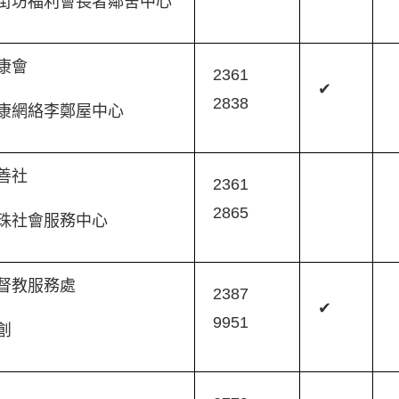
街坊福利會長者鄰舍中心
復康會
2361
✔
2838
康網絡李鄭屋中心
慈善社
2361
2865
珠社會服務中心
督教服務處
2387
✔
9951
創
軍