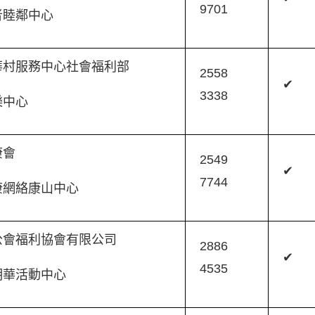
9701
者睦鄰中心
華村服務中心社會福利部
2558
✔
3338
樂中心
康會
2549
✔
7744
康網絡康山中心
公會福利協會有限公司
2886
✔
4535
明華活動中心