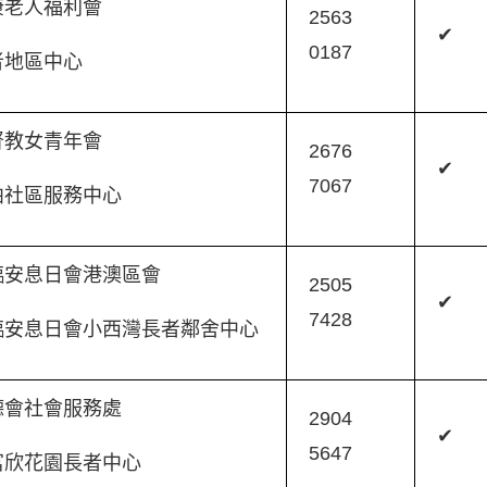
康老人福利會
2563
✔
0187
者地區中心
督教女青年會
2676
✔
7067
柏社區服務中心
臨安息日會港澳區會
2505
✔
7428
臨安息日會小西灣長者鄰舍中心
德會社會服務處
2904
✔
5647
富欣花園長者中心