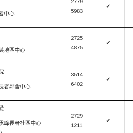
2779
✔
5983
者中心
園
2725
✔
4875
英地區中心
醫院
3514
✔
6402
長者鄰舍中心
明愛
2729
✔
承峰長者社區中心
1211
)