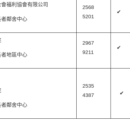
公會福利協會有限公司
2568
✔
5201
長者鄰舍中心
院
2967
✔
9211
長者地區中心
2535
院
✔
4387
長者鄰舍中心