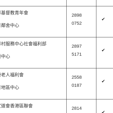
華基督教青年會
2898
✔
0752
者鄰舍中心
華村服務中心社會福利部
2897
✔
5171
樂中心
康老人福利會
2558
✔
0187
者地區中心
宣道會香港區聯會
2814
✔