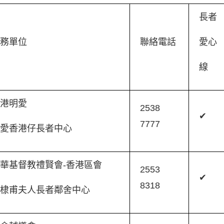
長者
服務單位
聯絡電話
愛心
線
香港明愛
2538
✔
7777
明愛香港仔長者中心
華基督教禮賢會-香港區會
2553
✔
8318
棣甫夫人長者鄰舍中心