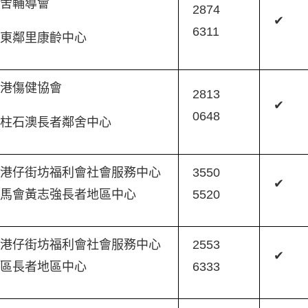
鄰舍輔導會
2874
✔
6311
利東鄰里康齡中心
香港傷健協會
2813
✔
0648
柱石澳長者鄰舍中心
港仔街坊福利會社會服務中心
3550
✔
馬會黃志強長者地區中心
5520
港仔街坊福利會社會服務中心
2553
✔
南區長者地區中心
6333