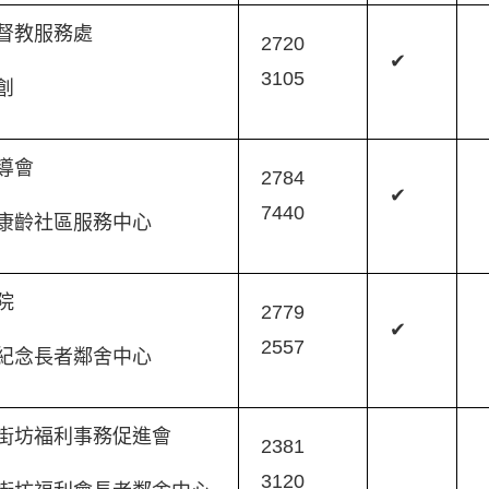
督教服務處
2720
✔
3105
創
輔導會
2784
✔
7440
康齡社區服務中心
醫院
2779
✔
2557
紀念長者鄰舍中心
街坊福利事務促進會
2381
3120