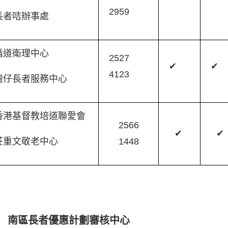
2959
長者咭辦事處
循道衛理中心
2527
✔
✔
4123
灣仔長者服務中心
香港基督教培道聯愛會
2566
✔
✔
莊重文敬老中心
1448
南區長者優惠計劃審核中心