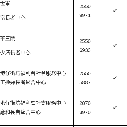
救世軍
2550
✔
9971
華富長者中心
東華三院
2550
✔
6933
王少清長者中心
港仔街坊福利會社會服務中心
2550
✔
王換娣長者鄰舍中心
5887
港仔街坊福利會社會服務中心
2870
✔
林應和長者鄰舍中心
3970