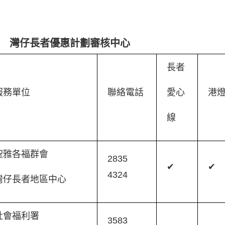
灣仔長者優惠計劃審核中心
長者
服務單位
聯絡電話
愛心
港
線
聖雅各福群會
2835
✔
✔
4324
灣仔長者地區中心
社會福利署
3583