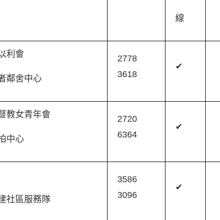
線
以利會
2778
✔
3618
者鄰舍中心
督教女青年會
2720
✔
6364
柏中心
軍
3586
✔
3096
建社區服務隊