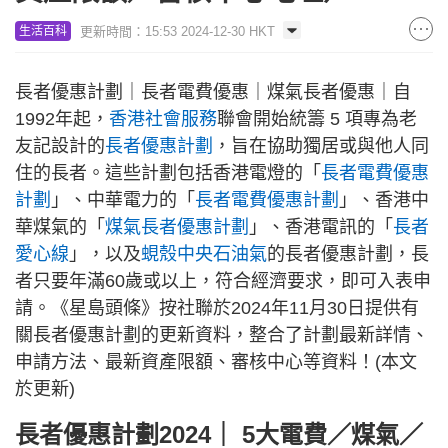
更新時間：15:53 2024-12-30 HKT
生活百科
長者優惠計劃｜長者電費優惠｜煤氣長者優惠｜自
1992年起，
香港社會服務
聯會開始統籌 5 項專為老
友記設計的
長者優惠計劃
，旨在協助獨居或與他人同
住的長者。這些計劃包括香港電燈的「
長者電費優惠
計劃
」、中華電力的「
長者電費優惠計劃
」、香港中
華煤氣的「
煤氣長者優惠計劃
」、香港電訊的「
長者
愛心線
」，以及
蜆殼中央石油氣
的長者優惠計劃，長
者只要年滿60歲或以上，符合經濟要求，即可入表申
請。《星島頭條》按社聯於2024年11月30日提供有
關長者優惠計劃的更新資料，整合了計劃最新詳情、
申請方法、最新資產限額、審核中心等資料！(本文
於更新)
長者優惠計劃2024｜ 5大電費／煤氣／