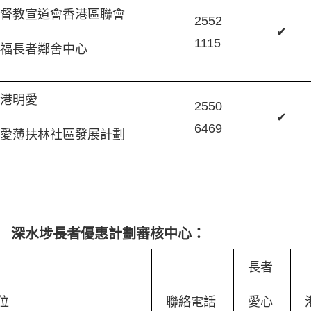
基督教宣道會香港區聯會
2552
✔
1115
利福長者鄰舍中心
香港明愛
2550
✔
6469
愛薄扶林社區發展計劃
深水埗長者優惠計劃審核中心：
長者
位
聯絡電話
愛心