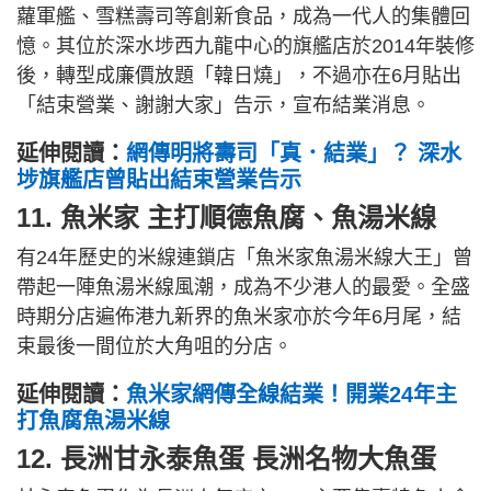
蘿軍艦、雪糕壽司等創新食品，成為一代人的集體回
憶。其位於深水埗西九龍中心的旗艦店於2014年裝修
後，轉型成廉價放題「韓日燒」，不過亦在6月貼出
「結束營業、謝謝大家」告示，宣布結業消息。
延伸閱讀：
網傳明將壽司「真．結業」？ 深水
埗旗艦店曾貼出結束營業告示
11. 魚米家 主打順德魚腐、魚湯米線
有24年歷史的米線連鎖店「魚米家魚湯米線大王」曾
帶起一陣魚湯米線風潮，成為不少港人的最愛。全盛
時期分店遍佈港九新界的魚米家亦於今年6月尾，結
束最後一間位於大角咀的分店。
延伸閱讀：
魚米家網傳全線結業！開業24年主
打魚腐魚湯米線
12. 長洲甘永泰魚蛋 長洲名物大魚蛋