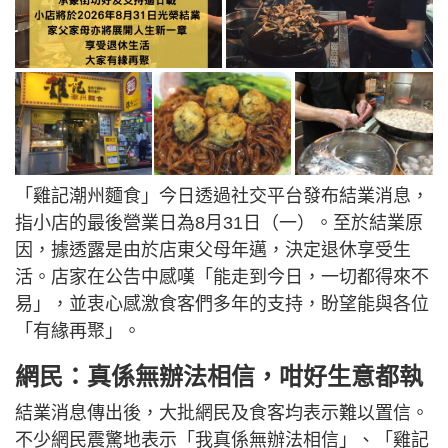
「雞記潮州麵食」今日透過社交平台發布結業消息，
指小店的最後營業日為8月31日（一）。至於結業原
因，據透露是由於店東父母年邁，決定退休享受生
活。店家在公告中感嘆「能走到今日，一切都得來不
易」，並衷心感激食客們多年的支持，盼望能與各位
「有緣再聚」。
網民：真係無辦法相信，咁好生意都執
結業消息傳出後，大批網民及食客均表示難以置信。
不少網民震驚地表示「我真係無辦法相信」、「雞記