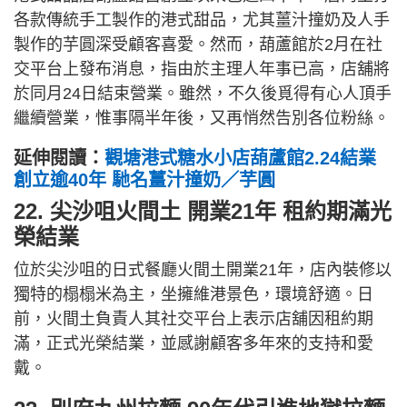
各款傳統手工製作的港式甜品，尤其薑汁撞奶及人手
製作的芋圓深受顧客喜愛。然而，葫蘆館於2月在社
交平台上發布消息，指由於主理人年事已高，店舖將
於同月24日結束營業。雖然，不久後覓得有心人頂手
繼續營業，惟事隔半年後，又再悄然告別各位粉絲。
延伸閱讀：
觀塘港式糖水小店葫蘆館2.24結業
創立逾40年 馳名薑汁撞奶／芋圓
22. 尖沙咀火間土 開業21年 租約期滿光
榮結業
位於尖沙咀的日式餐廳火間土開業21年，店內裝修以
獨特的榻榻米為主，坐擁維港景色，環境舒適。日
前，火間土負責人其社交平台上表示店舖因租約期
滿，正式光榮結業，並感謝顧客多年來的支持和愛
戴。