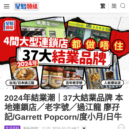
繁
简
2024年結業潮｜37大結業品牌 本
地連鎖店／老字號／過江龍 廖孖
記/Garrett Popcorn/度小月/日牛
更新時間：11:01 2024-10-23 HKT
生活百科