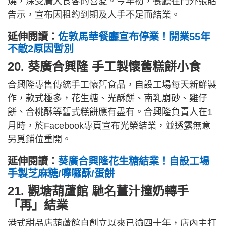
燒，深受廣大食客的喜愛。今年初，餐廳在門外張貼
告示，宣布因租約到期及人手不足而結業。
延伸閱讀：
佐敦馬華餐廳宣布停業！開業55年
不敵2原因暫別
20. 葵廣合興隆 手工製懷舊糕餅小食
合興隆專售傳統手工懷舊食品，自設工場每天新鮮製
作，款式極多，花生糖、光酥餅、南乳崩砂、雞仔
餅、合桃酥等舊式糕餅應有盡有。合興隆負責人在1
月時，於Facebook專頁宣布光榮結業，並透露無意
另覓鋪位重開。
延伸閱讀：
葵廣合興隆花生糖結業！自設工場
手製芝麻糖/嚤囉酥/蛋餅
21. 觀塘葫蘆館 馳名薑汁撞奶轉手
「再」結業
港式甜品店葫蘆館自創立以來已逾四十年，店內主打