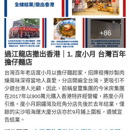
+86
過江龍店撤出香港｜1. 度小月 台灣百年
擔仔麵店
台灣百年老店度小月以擔仔麵起家，招牌祖傳炒製肉
燥風味深得當地人喜愛，分店開遍全台灣，更吸引不
少遊台港人光顧，因此，前稱皇璽集團的今米房集團
在2017年以900萬元購入香港特許經營權，將度小月
引進。度小月銅鑼灣及旺角分店先後於去年結業，僅
餘的尖沙咀海運大廈分店亦於9月鋪上圍板，遺憾宣
告結業。