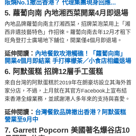
阪燒No.1撤出香港？ 代理集團現身回應...
5. 蘿蔔向南 內地湘西菜開業4月即退場
內地品牌蘿蔔向南主打湘西菜，招牌菜泡菜用上「湘
西非遺技藝特色」作招徠。蘿蔔向南去年12月才租下
旺角登打士廣場地下舖位，開業僅4個月即退場。
延伸閱讀：
內地餐飲攻港觸礁！「蘿蔔向南」
開業4個月即結業 手打檸檬茶／小食店相繼退場
6. 阿默蛋糕 招牌12層手工蛋糕
來自台灣的阿默蛋糕於2019年在朗豪坊設立其海外首
家分店，不過，上月就在其官方Facebook上宣布結
束香港全線業務，並感謝港人多年來的支持與喜愛。
延伸閱讀：
台灣餐飲品牌撤出香港？阿默蛋糕
營業至9月中
7. Garrett Popcorn 美國著名爆谷店10