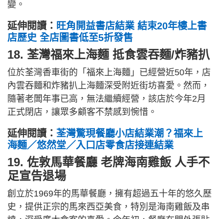
變。
延伸閱讀：
旺角開益書店結業 結束20年樓上書
店歷史 全店圖書低至5折發售
18. 荃灣福來上海麵 抵食雲吞麵/炸豬扒
位於荃灣香車街的「福來上海麵」已經營近50年，店
內雲吞麵和炸豬扒上海麵深受附近街坊喜愛。然而，
隨著老闆年事已高，無法繼續經營，該店於今年2月
正式閉店，讓眾多顧客不禁感到惋惜。
延伸閱讀：
荃灣驚現餐廳小店結業潮？福來上
海麵／悠然堂／入口店零食店接連結業
19. 佐敦馬華餐廳 老牌海南雞飯 人手不
足宣告退場
創立於1969年的馬華餐廳，擁有超過五十年的悠久歷
史，提供正宗的馬來西亞美食，特別是海南雞飯及串