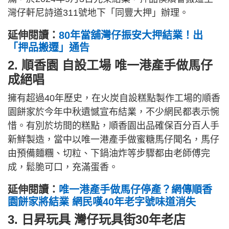
灣仔軒尼詩道311號地下「同豐大押」辦理。
延伸閱讀：
80年當舖灣仔振安大押結業！出
「押品搬遷」通告
2. 順香園 自設工場 唯一港產手做馬仔
成絕唱
擁有超過40年歷史，在火炭自設糕點製作工場的順香
園餅家於今年中秋遺憾宣布結業，不少網民都表示惋
惜。有別於坊間的糕點，順香園出品確保百分百人手
新鮮製造，當中以唯一港產手做蜜糖馬仔聞名，馬仔
由預備麵糰、切粒、下鍋油炸等步驟都由老師傅完
成，鬆脆可口，充滿蛋香。
延伸閱讀：
唯一港產手做馬仔停產？網傳順香
園餅家將結業 網民嘆40年老字號味道消失
3. 日昇玩具 灣仔玩具街30年老店