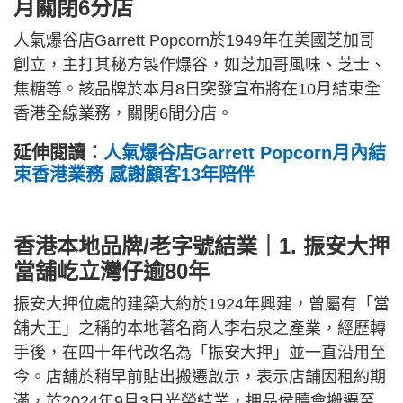
月關閉6分店
人氣爆谷店Garrett Popcorn於1949年在美國芝加哥
創立，主打其秘方製作爆谷，如芝加哥風味、芝士、
焦糖等。該品牌於本月8日突發宣布將在10月結束全
香港全線業務，關閉6間分店。
延伸閱讀：
人氣爆谷店Garrett Popcorn月內結
束香港業務 感謝顧客13年陪伴
香港本地品牌/老字號結業｜1. 振安大押
當舖屹立灣仔逾80年
振安大押位處的建築大約於1924年興建，曾屬有「當
舖大王」之稱的本地著名商人李右泉之產業，經歷轉
手後，在四十年代改名為「振安大押」並一直沿用至
今。店舖於稍早前貼出搬遷啟示，表示店舖因租約期
滿，於2024年9月3日光榮結業，押品侯贖會搬遷至