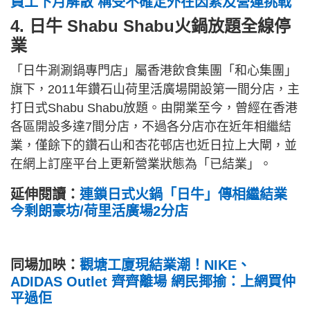
員工下月解散 稱受不確定外在因素及營運挑戰
4. 日牛 Shabu Shabu火鍋放題全線停
業
「日牛涮涮鍋專門店」屬香港飲食集團「和心集團」
旗下，2011年鑽石山荷里活廣場開設第一間分店，主
打日式Shabu Shabu放題。由開業至今，曾經在香港
各區開設多達7間分店，不過各分店亦在近年相繼結
業，僅餘下的鑽石山和杏花邨店也近日拉上大閘，並
在網上訂座平台上更新營業狀態為「已結業」。
延伸閱讀：
連鎖日式火鍋「日牛」傳相繼結業
今剩朗豪坊/荷里活廣場2分店
同場加映：
觀塘工廈現結業潮！NIKE、
ADIDAS Outlet 齊齊離場 網民揶揄：上網買仲
平過佢