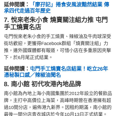
延伸閱讀：
「廖孖記」捲食安風波黯然結業 傳
承四代走過百年歷史
7. 悅來老朱小食 燒賣關注組力推 屯門
手工燒賣名店
屯門悅來老朱小食的手工燒賣、辣椒油及牛肉球深受
街坊歡迎，更獲得Facebook群組「燒賣關注組」力
推，連外國媒體都有報道，可惜小店在多重原因夾擊
下，於6月尾正式結業。
延伸閱讀：
屯門手工燒賣名店結業！屹立26年
憑秘製口感／辣椒油聞名
8. 南小館 初代攻港內地品牌
南小館為內地上海小南國集團於2012年設立的餐飲品
牌，主打中高價位上海菜，高峰時期曾在香港擁有超
過10間分店，遍佈港九新界。因租約期滿，南小館的
最後一間分店青衣城店於今年10月13日正式結業。