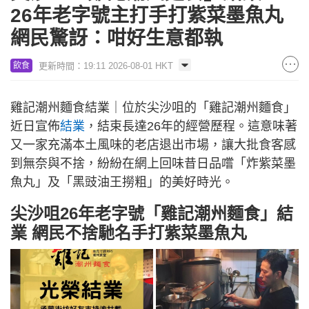
26年老字號主打手打紫菜墨魚丸
網民驚訝：咁好生意都執
更新時間：19:11 2026-08-01 HKT
飲食
雞記潮州麵食結業｜位於尖沙咀的「雞記潮州麵食」
近日宣佈
結業
，結束長達26年的經營歷程。這意味著
又一家充滿本土風味的老店退出市場，讓大批食客感
到無奈與不捨，紛紛在網上回味昔日品嚐「炸紫菜墨
魚丸」及「黑豉油王撈粗」的美好時光。
尖沙咀26年老字號「雞記潮州麵食」結
業 網民不捨馳名手打紫菜墨魚丸