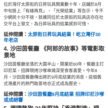
位於灣仔太原街的日昇玩具開業數十年，店舖於8月
中旬掛上「有緣再見」、「光榮結業」等告示，令不
少網民十分不捨，就連同位於太原街的玩具店亦在社
交平台上發文，為日昇玩具的結業感到可惜。
延伸閱讀：
太原街日昇玩具結業！屹立灣仔30
年老店
4. 沙田茵餐廳 《阿郎的故事》等電影取
景地
沙田茵餐廳坐落於大圍半山，開業近60年，餐廳主打
印尼菜，招牌現烤沙嗲串燒深受食客喜愛。今年8
月，沙田茵餐廳傳出將於9月底結業的消息，這個舊
式港產片的熱門取景地亦正式成為歷史。
延伸閱讀：
沙田茵餐廳9月底結業 招牌印尼沙嗲
或成絕響