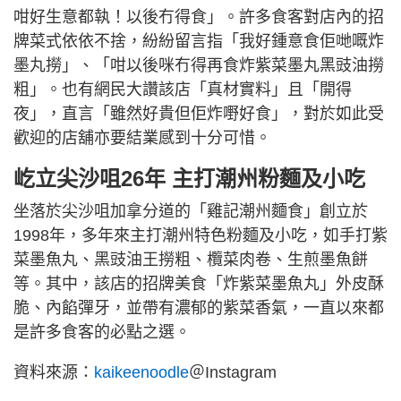
咁好生意都執！以後冇得食」。許多食客對店內的招
牌菜式依依不捨，紛紛留言指「我好鍾意食佢哋嘅炸
墨丸撈」、「咁以後咪冇得再食炸紫菜墨丸黑豉油撈
粗」。也有網民大讚該店「真材實料」且「開得
夜」，直言「雖然好貴但佢炸嘢好食」，對於如此受
歡迎的店舖亦要結業感到十分可惜。
屹立尖沙咀26年 主打潮州粉麵及小吃
坐落於尖沙咀加拿分道的「雞記潮州麵食」創立於
1998年，多年來主打潮州特色粉麵及小吃，如手打紫
菜墨魚丸、黑豉油王撈粗、欖菜肉卷、生煎墨魚餅
等。其中，該店的招牌美食「炸紫菜墨魚丸」外皮酥
脆、內餡彈牙，並帶有濃郁的紫菜香氣，一直以來都
是許多食客的必點之選。
資料來源：
kaikeenoodle
＠Instagram