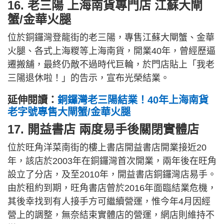
16. 老三陽 上海南貨專門店 江蘇大閘
蟹/金華火腿
位於銅鑼灣登龍街的老三陽，專售江蘇大閘蟹、金華
火腿、各式上海糉等上海南貨，開業40年，曾經歷逼
遷搬舖，最終仍敵不過時代巨輪，於門店貼上「我老
三陽退休啦！」的告示，宣布光榮結業。
延伸閱讀：
銅鑼灣老三陽結業！40年上海南貨
老字號專售大閘蟹/金華火腿
17. 開益書店 兩度易手後關閉實體店
位於旺角洋菜南街的樓上書店開益書店開業接近20
年，該店於2003年在銅鑼灣首次開業，兩年後在旺角
設立了分店，及至2010年，開益書店銅鑼灣店易手。
由於租約到期，旺角書店曾於2016年面臨結業危機，
其後幸找到有人接手方可繼續營運，惟今年4月因經
營上的調整，無奈結束實體店的營運，網店則維持不