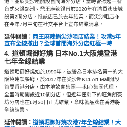
港，並於尖沙咀開設首間海外分店，當時曾掀起一股
台式火鍋熱潮。鼎王麻辣鍋曾於2020年在將軍澳康城
設第2間分店，惟該店已於去年結業，而尖沙咀店亦
在今年7月中旬在社交平台上宣布結業消息。
延伸閱讀：
鼎王麻辣鍋尖沙咀店結業！攻港5年
宣布全線撤出？全球首間海外分店紅極一時
4. 道頓堀御好燒 日本No.1大阪燒登港
七年全線結業
道頓堀御好燒始於1990年，被譽為日本排名第一的大
阪燒連鎖餐廳，於2017年在尖沙咀K11 Art Mall開設
首間香港分店，由本地飲食集團──和心集團代理，
全盛時期開設近10間分店，但近年僅剩下的旺角朗豪
坊分店也在6月30日正式結業，意味著品牌在香港將
全線結業。
延伸閱讀：
道頓堀御好燒攻港7年全線結業！大