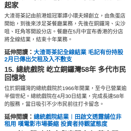
起家
大渣哥茶記由前港姐冠軍譚小環夫婦創立，由魚蛋店
開始，到後來涉足茶餐廳業務，先後在銅鑼灣、尖沙
咀、旺角等開設分店。餐廳在5月中宣布香港的分店
將全線結業，結束十年業務。
延伸閱讀：
大渣哥茶記全線結業 毛記有份持股
2月已傳出欠租及入不敷支
15. 總統戲院 屹立銅鑼灣58年 多代市民
回憶地
位於銅鑼灣的總統戲院於1966年開業，至今已營業逾
半個世紀。總統戲院在4月30日結業，完成長達58年
的服務，當日吸引不少市民前往打卡留念。
延伸閱讀：
總統戲院結業︱田啟文透露舖位非
租用 嘆電影市場萎縮 投資者持觀望態度