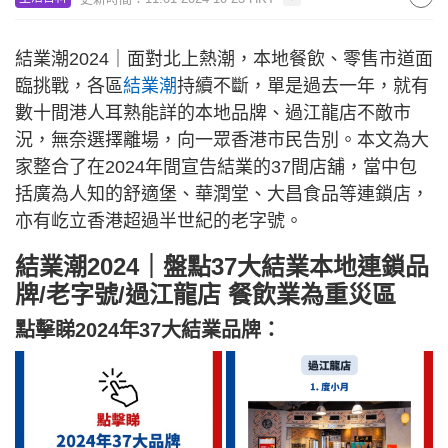
結業潮2024｜面對北上熱潮，本地餐飲、零售市道面
臨挑戰，各區
結業潮
持續不斷，單是過去一年，就有
數十間港人耳熟能詳的本地品牌、過江龍店不敵市
況，無奈選擇離場，向一眾香港市民告別。本文為大
家整合了在2024年間宣告結業的37間店舖，當中包
括廣為人知的舒適堡、華潤堂、大昌食品等連鎖店，
亦有屹立香港超過半世紀的老字號。
結業潮2024｜盤點37大結業本地連鎖品
牌/老字號/過江龍店 餐飲業為重災區
點擊睇2024年37大結業品牌：