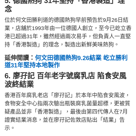
5. 德國熱狗 31年堅持「香港製造」理
念
位於何文田勝利道的德國熱狗早前預告於9月26日結
業，店舖於1993年由一位德國人創立，至今已屹立香
港已超過31年，雖然經過兩次易手，但負責人一直堅
持「香港製造」的理念，製造出新鮮美味熱狗。
延伸閱讀：
何文田德國熱狗9.26結業 屹立勝利
道31年堅持本地製作
6. 廖孖記 百年老字號腐乳店 陷食安風
波終結業
香港百年腐乳老店「廖孖記」於本年中陷食安風波，
食物安全中心指兩次驗出瓶裝腐乳菌量超標，更被質
疑產品並非「香港製造」，最後由第四代傳人在7月
證實結業消息，並在廖孖記佐敦店貼出「結業」告
示。