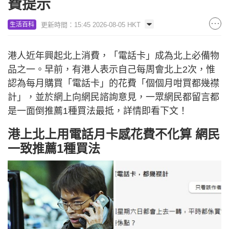
費提示
更新時間：15:45 2026-08-05 HKT
生活百科
港人近年興起北上消費，「電話卡」成為北上必備物
品之一。早前，有港人表示自己每周會北上2次，惟
認為每月購買「電話卡」的花費「個個月咁買都幾襟
計」，並於網上向網民諮詢意見，一眾網民都留言都
是一面倒推薦1種買法最抵，詳情即看下文！
港上北上用電話月卡感花費不化算 網民
一致推薦1種買法