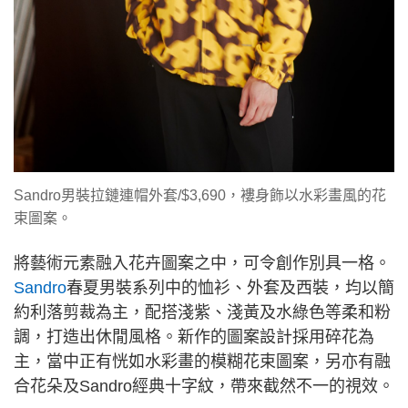
Sandro男裝拉鏈連帽外套/$3,690，褸身飾以水彩畫風的花
束圖案。
將藝術元素融入花卉圖案之中，可令創作別具一格。
Sandro
春夏男裝系列中的恤衫、外套及西裝，均以簡
約利落剪裁為主，配搭淺紫、淺黃及水綠色等柔和粉
調，打造出休閒風格。新作的圖案設計採用碎花為
主，當中正有恍如水彩畫的模糊花束圖案，另亦有融
合花朵及Sandro經典十字紋，帶來截然不一的視效。