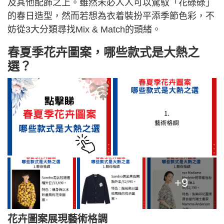
及其他配飾之上。雖然未必人人可以駕馭「花碌碌」
的春日造型，然而若想為衣着裝扮平添季節色彩，不
妨從3大分類尋找Mix & Match的頭緒。
春夏季花卉圖案，哪些款式是大熱之
選？
+9
花卉圖案展現藝術格調