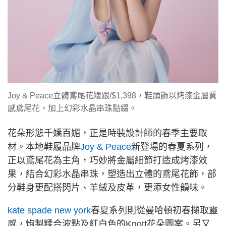
Joy & Peace立體鳶尾花矮跟/$1,398，鞋頭飾以烤漆金屬質
感鳶尾花，加上幻彩水晶串珠點綴。
花朵形態千嬌百媚，正是時裝設計師的春季主要取
材。本地鞋履品牌
Joy & Peace
新登場的春夏系列，
正以鳶尾花為主角，巧妙將金屬細節打造成烤漆效
果，結合幻彩水晶串珠，塑造出立體的鳶尾花飾，部
分鞋身更配搭閃片、羊絨及皮革，更添女性韻味。
kate spade new york
春夏系列則從曼哈頓初春擷取靈
感，炮製糅合波點及紅白色的Knott花朵圖案。另又