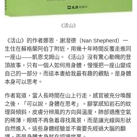
《活山》
《活山》的作者娜恩．謝潑德（Nan Shepherd）一
生住在蘇格蘭阿伯丁附近，用幾十年時間反覆走進同
一座山——凱恩戈姆山。《活山》沒有驚心動魄的登
頂故事，只有一個人如何用身體，慢慢把一座山變成
自己的一部分。而這本書給我最有趣的觀點，是身體
本身可以思考。
作者寫道，當人長時間在山上行走，感官被充分喚醒
之後，「可以說，身體在思考」。腳掌感知岩石的紋
理與傾斜，皮膚分辨風的方向與溫度，肺部適應空氣
的稀薄，眼睛不再急着尋找風景，而是讓光線與形狀
自然進入。這些身體經驗並不需要先經過大腦的翻
譯，而是身體本身就在認識世界。