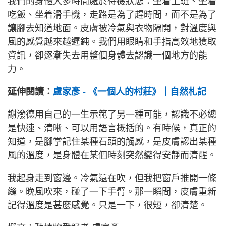
我們的身體大多時間處於待機狀態：坐着上班、坐着
吃飯、坐着滑手機，走路是為了趕時間，而不是為了
讓腳去知道地面。皮膚被冷氣與衣物隔開，對溫度與
風的感覺越來越遲鈍。我們用眼睛和手指高效地獲取
資訊，卻逐漸失去用整個身體去認識一個地方的能
力。
延伸閱讀：
盧家彥 - 《一個人的村莊》｜自然札記
謝潑德用自己的一生示範了另一種可能，認識不必總
是快速、清晰、可以用語言概括的。有時候，真正的
知道，是腳掌記住某種石頭的觸感，是皮膚認出某種
風的溫度，是身體在某個時刻突然變得安靜而清醒。
我起身走到窗邊。冷氣還在吹，但我把窗戶推開一條
縫。晚風吹來，碰了一下手臂。那一瞬間，皮膚重新
記得溫度是甚麼感覺。只是一下，很短，卻清楚。