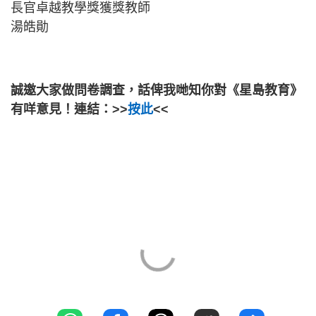
長官卓越教學獎獲獎教師
湯皓勛
誠邀大家做問卷調查，話俾我哋知你對《星島教育》
有咩意見！連結：>>
按此
<<