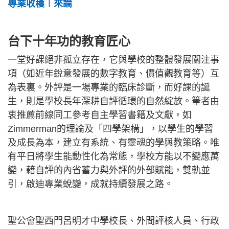
專業收穫︱來論
台下十年功的教育匠心
一堂好課絕非孤立存在，它與學校的整體發展關注事
項（如近年銳意發展的數字教育、價值觀教育等）互
為表裏。外評是一場專業的臨床診斷，而好課的誕
生，則是學校長年深耕自評循環的自然綻放。筆者由
衷推薦前線同工參考自主學習書籍及文獻，如
Zimmerman的理論及「四學架構」，以學生的學習
及成長為本，建立有系統、有靈魂的學與教策略。唯
有平日將學生能動性化為常態，學校方能以不變應萬
變，藉自評的內省蓄力與外評的外部賦能，雙軌並
引，啟迪專業蛻變，成就持續發展之路。
聖公會聖西門呂明才中學校長、外間評核人員、行政