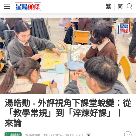
繁
简
湯皓勛 - 外評視角下課堂蛻變：從
「教學常規」到「淬煉好課」︱
來論
更新時間：08:00 2026-06-09 HKT
知識轉移