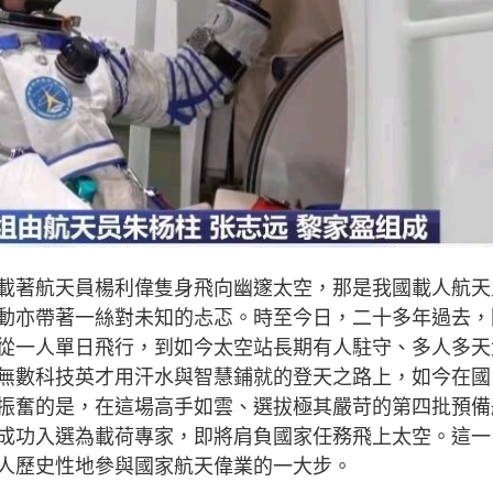
載著航天員楊利偉隻身飛向幽邃太空，那是我國載人航天
動亦帶著一絲對未知的忐忑。時至今日，二十多年過去，
從一人單日飛行，到如今太空站長期有人駐守、多人多天
無數科技英才用汗水與智慧鋪就的登天之路上，如今在國
振奮的是，在這場高手如雲、選拔極其嚴苛的第四批預備
成功入選為載荷專家，即將肩負國家任務飛上太空。這一
人歷史性地參與國家航天偉業的一大步。