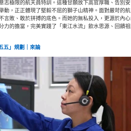
意志極限的航天員特訓。這種甘願放下高官厚職、告別安
舉動，正正體現了堅毅不屈的獅子山精神。面對嚴苛的航
不言敗、敢於拼搏的底色。而她的無私投入，更源於內心
分力的擔當，完美實踐了「東江水流」飲水思源、回饋祖
十五五」規劃｜來論