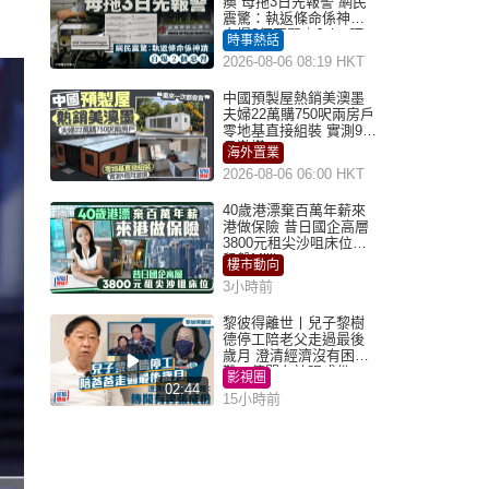
瘓 母拖3日先報警 網民
震驚：執返條命係神蹟
自爆2個惡習｜Juicy叮
時事熱話
2026-08-06 08:19 HKT
中國預製屋熱銷美澳墨
夫婦22萬購750呎兩房戶
零地基直接組裝 實測9個
月激讚
海外置業
2026-08-06 06:00 HKT
40歲港漂棄百萬年薪來
港做保險 昔日國企高層
3800元租尖沙咀床位｜
租盤Million
樓市動向
3小時前
黎彼得離世丨兒子黎樹
德停工陪老父走過最後
歲月 澄清經濟沒有困
難：傳聞有誇張成份
影視圈
02:44
15小時前