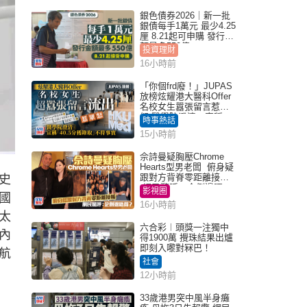
銀色債券2026｜新一批
銀債每手1萬元 最少4.25
厘 8.21起可申購 發行金
額最多550億
投資理財
16小時前
「你個frd廢！」JUPAS
放榜炫耀港大醫科Offer
名校女生囂張留言惹眾
怒 醫學院澄清：宣稱
時事熱話
「40.5分獲錄取」不符事
15小時前
實｜Juicy叮
佘詩曼疑胸壓Chrome
Hearts型男老闆 俯身疑
跟對方背脊零距離接觸
史
網民驚呼：企側邊唔
影視圈
國
得？
16小時前
太
六合彩︱頭獎一注獨中
內
得1900萬 攪珠結果出爐
即刻入嚟對冧巴！
航
社會
12小時前
33歲港男突中風半身癱