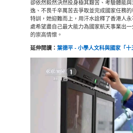
卻依然毅然決然投身極其艱苦、考驗體能與
逸、不畏千辛萬苦去爭取並完成國家任務的
特訓，她迎難而上，用汗水詮釋了香港人永
處希望盡自己最大能力為國家航天事業出一
的崇高情懷。
延伸閱讀：
葉德平 - 小學人文科與國家「