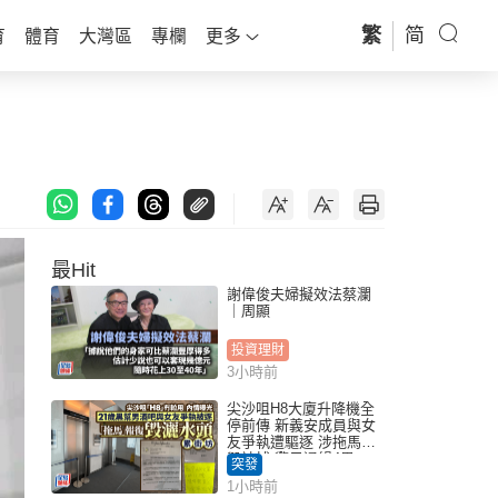
繁
简
育
體育
大灣區
專欄
更多
最Hit
謝偉俊夫婦擬效法蔡瀾
｜周顯
投資理財
3小時前
尖沙咀H8大廈升降機全
停前傳 新義安成員與女
友爭執遭驅逐 涉拖馬刑
毀被捕 警另通緝4男
突發
1小時前