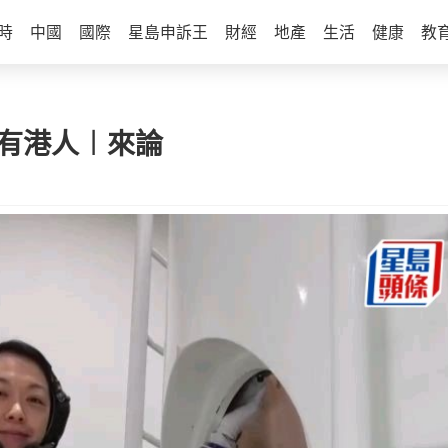
時
中國
國際
星島申訴王
財經
地產
生活
健康
教
蒼有港人︱來論