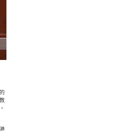
的
教
，
港