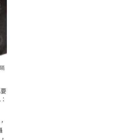
瞞
也要
己：
，
攝
里，