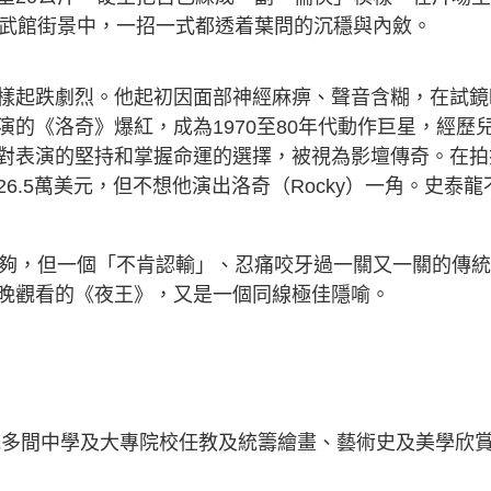
港武館街景中，一招一式都透着葉問的沉穩與內斂。
的演藝生涯同樣起跌劇烈。他起初因面部神經麻痹、聲音含糊，在試
的《洛奇》爆紅，成為1970至80年代動作巨星，經歷
對表演的堅持和掌握命運的選擇，被視為影壇傳奇。在拍
.5萬美元，但不想他演出洛奇（Rocky）一角。史泰龍
不夠，但一個「不肯認輸」、忍痛咬牙過一關又一關的傳
晚觀看的《夜王》，又是一個同線極佳隱喻。
地多間中學及大專院校任教及統籌繪畫、藝術史及美學欣