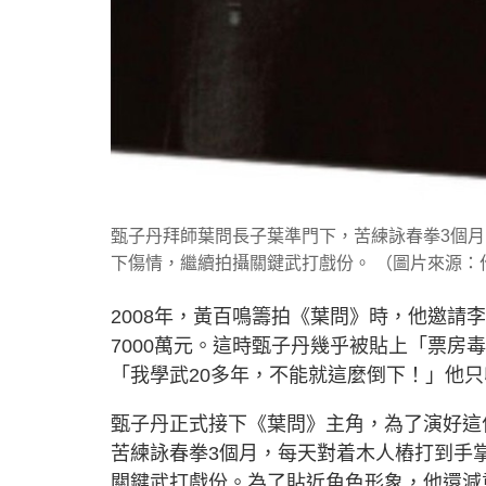
甄子丹拜師葉問長子葉準門下，苦練詠春拳3個
下傷情，繼續拍攝關鍵武打戲份。 （圖片來源：
2008年，黃百鳴籌拍《葉問》時，他邀
7000萬元。這時甄子丹幾乎被貼上「票
「我學武20多年，不能就這麼倒下！」他只
甄子丹正式接下《葉問》主角，為了演好這
苦練詠春拳3個月，每天對着木人樁打到手
關鍵武打戲份。為了貼近角色形象，他還減