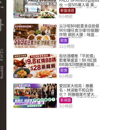
PALO SPRINGS首批65
伙 一房505萬入場 黃光
耀：「北都價」具指標
新盤速遞
作用
6小時前
尖沙咀$69起素食自助餐
90分鐘任食沙律/炒飯麵/
炸物 網民大讚：味道
好，環境闊落
飲食
11小時前
街坊酒樓推「平民價」
歎奢華盛宴！$9.8紅燒
BB鴿/$28開邊蒸龍蝦 3
大晚餐超值優惠
飲食
6小時前
愛回家大結局｜滕麗
名、林淑敏不和白熱
化？ 阿滕眼尾冇望大小
姐一眼 商場直播零互動
影視圈
3小時前