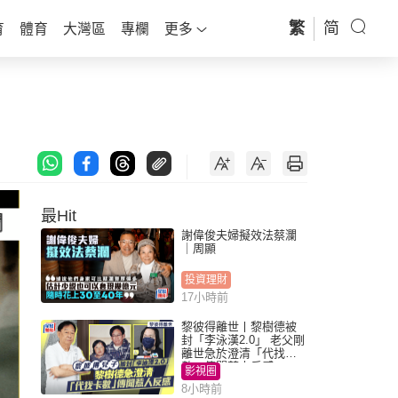
繁
简
育
體育
大灣區
專欄
更多
最Hit
謝偉俊夫婦擬效法蔡瀾
｜周顯
投資理財
17小時前
黎彼得離世丨黎樹德被
封「李泳漢2.0」 老父剛
離世急於澄清「代找卡
數」傳聞惹人反感
影視圈
8小時前