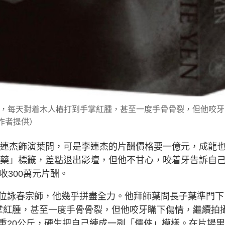
月，每天對着木人樁打到手掌紅腫，甚至一度手骨骨裂，但他咬牙
作者提供）
請李連杰飾演葉問，可是李連杰的片酬價格要一億元，成龍
房毒藥」標籤，差點退出影壇，但他不甘心，咬着牙告訴自
收300萬元片酬。
位詠春宗師，他幾乎拼盡全力。他拜師葉問長子葉準門下
掌紅腫，甚至一度手骨骨裂，但他咬牙瞞下傷情，繼續拍
重20公斤，硬生把自己練成一副「儒俠」模樣。在片場