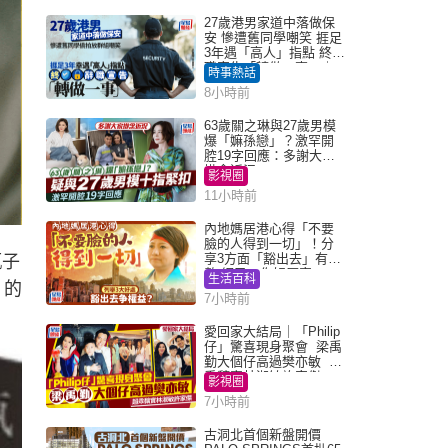
27歲港男家道中落做保
安 慘遭舊同學嘲笑 捱足
3年遇「高人」指點 終辭
職宣告「轉做一事」｜
時事熱話
Juicy叮
8小時前
63歲關之琳與27歲男模
爆「嫲孫戀」？激罕開
腔19字回應：多謝大家
掛念近況
影視圈
11小時前
內地媽居港心得「不要
臉的人得到一切」！分
享3方面「豁出去」有著
甄子
數 網民：你好厲害
生活百科
」的
7小時前
愛回家大結局｜「Philip
仔」驚喜現身聚會 梁禹
勤大個仔高過樊亦敏 超
乖黐實林淑敏許家傑
影視圈
7小時前
古洞北首個新盤開價