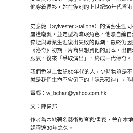
他穿着長衫，站在復刻的上世紀50年代香
史泰龍（Sylvester Stallone）
屢遭嘲諷，並定型為流氓角色。他憑自編自演
猝逝與職業生涯復出失敗的低潮，最終仍因
《洛奇》初期，片商只想買他的劇本，出價26
服氣，後來「爭取演出」，終成一代傳奇。
我們香港上世紀60年代的人，少時物質是
就是我們生命不會倒下的「隱形戰神」，昨
電郵：
w_bchan@yahoo.com.hk
文：陳偉邦
作者為本地著名藝術教育家/畫家，曾在本
課程達30年之久。