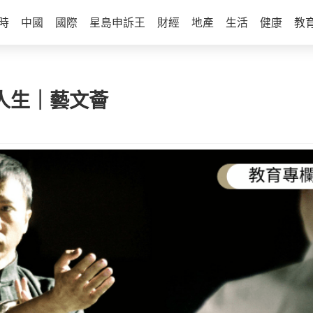
時
中國
國際
星島申訴王
財經
地產
生活
健康
教
漢人生｜藝文薈