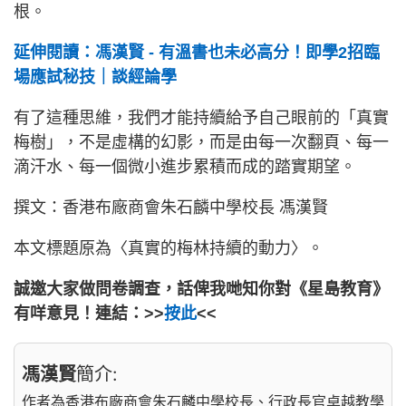
根。
延伸閱讀：馮漢賢 - 有溫書也未必高分！即學2招臨
場應試秘技｜談經論學
有了這種思維，我們才能持續給予自己眼前的「真實
梅樹」，不是虛構的幻影，而是由每一次翻頁、每一
滴汗水、每一個微小進步累積而成的踏實期望。
撰文：香港布廠商會朱石麟中學校長 馮漢賢
本文標題原為〈真實的梅林持續的動力〉。
誠邀大家做問卷調查，話俾我哋知你對《星島教育》
有咩意見！連結：>>
按此
<<
馮漢賢
簡介:
作者為香港布廠商會朱石麟中學校長、行政長官卓越教學