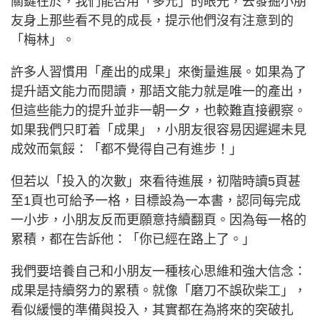
關鍵在於，我們能否用「多元」的眼光，去發掘小朋
友身上那些看不見的成長，提示他們沒有注意到的
「梅林」。
許多人習慣用「產出的成果」來衡量進展。如果為了
提升語文能力而閱讀，那語文能力就是唯一的產出，
但這些能力的提升並非一朝一夕，也較難直接觀察。
如果我們只盯着「成果」，小朋友很容易因遲遲未見
成效而氣餒：「都不覺得自己有進步！」
但若以「投入的次數」來看待進展，初階時讀5頁甚
至1頁也可給予一格，目標設為一本書，認同每完成
一小步，小朋友反而更願意持續翻頁。因為每一格的
累積，都在告訴他：「你已經在路上了。」
我們要培養自己和小朋友一種核心思維和強大信念：
成果是持續努力的累積。就像「磨刀不誤砍柴工」，
看似緩慢的準備與投入，其實都在為將來的突破扎