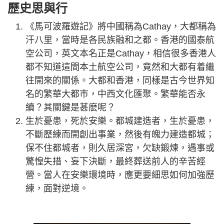
歷史思與行
《馬可波羅遊記》將中國稱為Cathay，大都稱為
汗八里，當時是各民族融和之都。香港的國泰航
空公司，英文本名正是Cathay，相信很多香港人
都不知道這間本土航空公司，竟然和大都有着繼
往開來的關係。大都和香港，同樣是古今世界知
名的繁華大都巿，中西文化匯聚。繁華能否永
續？其關鍵是甚麽呢？
生於憂患，死於安樂。都城建造者，生於憂患，
不斷歷練而開創出事業，然後有魄力建造都城；
保不住都城者，則久居深宮，欠缺鍛煉，遇事或
驚惶失措、妄下決斷，最終葬送前人的辛苦經
營。當人在安樂環境時，應更要細思如何加強歷
練，面對逆境。