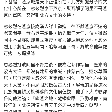
下基礎。燕京城是天下正位所在，北方知識分子的文
化中心所在。忽必烈拿下燕京，既瓦解了阿里不哥燕
京的軍隊，又得到北方文士的支持。
忽必烈在燕京接納漢人謀士勸進，往距離燕京不遠的
老家開平，發布登基詔書，搶先繼任大汗之位。雖然
阿里不哥亦隨即自立為帝，實力卻遠遜忽必烈。忽必
烈用了將近五年時間，追擊阿里不哥，終於令他無處
可逃，被逼投降。
忽必烈打敗阿里不哥之後，便為定都作準備。歷來的
蒙古大汗，都沒有建都的意識，住蒙古包，逐水草而
居，居無定所。忽必烈有定都的想法，反映他心中的
天下大業，不再局限於做蒙古大汗，展現的是從遊牧
民族向農耕民族轉移的文化價值觀。他手下大將霸都
魯向他建議：「幽燕之地，龍蟠虎踞，形勢雄偉，南
控江淮，北連朔漠。且天子必居中以受四方朝覲。」