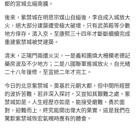
都的宮城北縮南擴。
後來，紫禁城在明思宗煤山自縊後，李自成入城放大
火，絕大部分建築遭受極大破壞，只有武英殿等少數
地方倖存。清入京，至康熙三十四年才斷斷續續完成
重建紫禁城被焚建築。
清末，正陽門兩遭火災，一是義和團燒大柵欄老德記
藥房波及不少地方；二是八國聯軍進城放火。自光緒
二十八年復修，至宣統二年才完工。
今日的北京紫禁城，奠基於元朝大都，但中間所經歷
的波折苦難，若非深入探討，又豈知其艱難之處。紫
禁城如是，人生經歷亦如是，能接受磨難，勇於面
對，迎難而上，終究能開出偉大的果實，這是我們在
驚歎紫禁城恢宏氣魄時應有的體會。