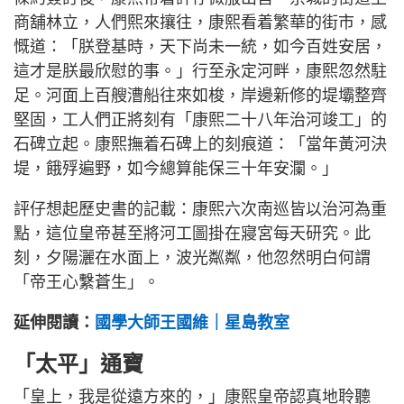
商舖林立，人們熙來攘往，康熙看着繁華的街市，感
慨道：「朕登基時，天下尚未一統，如今百姓安居，
這才是朕最欣慰的事。」行至永定河畔，康熙忽然駐
足。河面上百艘漕船往來如梭，岸邊新修的堤壩整齊
堅固，工人們正將刻有「康熙二十八年治河竣工」的
石碑立起。康熙撫着石碑上的刻痕道：「當年黃河決
堤，餓殍遍野，如今總算能保三十年安瀾。」
評仔想起歷史書的記載：康熙六次南巡皆以治河為重
點，這位皇帝甚至將河工圖掛在寢宮每天研究。此
刻，夕陽灑在水面上，波光粼粼，他忽然明白何謂
「帝王心繫蒼生」。
延伸閱讀：
國學大師王國維｜星島教室
「太平」通寶
「皇上，我是從遠方來的，」康熙皇帝認真地聆聽