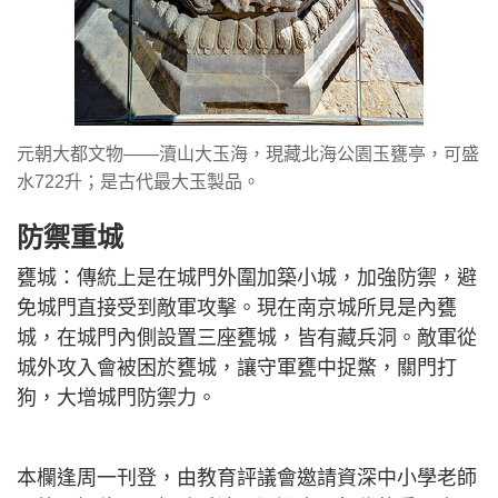
元朝大都文物——瀆山大玉海，現藏北海公園玉甕亭，可盛
水722升；是古代最大玉製品。
防禦重城
甕城：傳統上是在城門外圍加築小城，加強防禦，避
免城門直接受到敵軍攻擊。現在南京城所見是內甕
城，在城門內側設置三座甕城，皆有藏兵洞。敵軍從
城外攻入會被困於甕城，讓守軍甕中捉鱉，關門打
狗，大增城門防禦力。
本欄逢周一刊登，由教育評議會邀請資深中小學老師