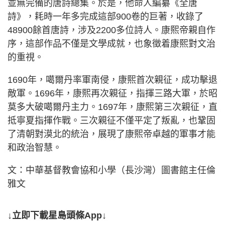
並無完備的唐詩總集。於是，他命人編纂《全唐
詩》，耗時一年多完成這部900卷的巨著，收錄了
48900餘首唐詩，涉及2200多位詩人。康熙帝親自作
序，這部作品不僅是文學成就，也象徵着康熙對文治
的重視。
1690年，噶爾丹率軍南侵，康熙首次親征，成功擊退
敵軍。1696年，康熙再次親征，指揮三路大軍，於昭
莫多大破噶爾丹主力。1697年，康熙第三次親征，直
抵寧夏指揮作戰。三次親征不僅平定了叛亂，也鞏固
了清朝對漠北的統治，展現了康熙帝卓越的軍事才能
和政治智慧。
文：中華基督教會協和小學（長沙灣）圖書館主任倫
雅文
↓立即下載星島頭條App↓