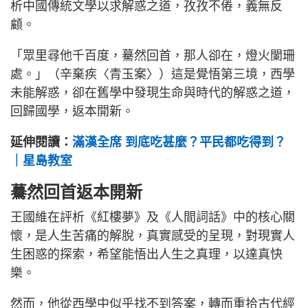
析中國傳統文學以求解惑之道，孜孜不倦，義無反
顧。
「眾里尋他千百度，驀然回首，那人卻在，燈火闌珊
處。」（辛棄疾〈青玉案〉）這是覺悟第三境，西學
未能解惑，卻在舊學中發現生命與時代的解惑之道，
回歸國學，返本開新。
延伸閱讀：
滿漢全席 到底吃甚麼？平民都吃得到？
｜星島教室
驀然回首返本開新
王國維在評析《紅樓夢》及《人間詞話》中的核心關
懷，是人生苦痛的解脫，真實感受的呈現，對現實人
生困惑的探索，希望能悟出人生之真理，以達真快
樂。
然而，他從西學中似乎找不到答案，轉而重拾古代經