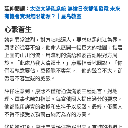
延伸閱讀：
太空太陽能系統 無論日夜都能發電 未來
有機會實現無限能源？｜星島教室
心繫蒼生
談判異常激烈，對方咄咄逼人，要求以黑龍江為界。
康熙卻從容不迫，他命人展開一幅巨大的地圖，指着
上面的山川河流，用流利的滿語和蒙古語跟對方周
旋。「此處乃我大清疆土，」康熙指着地圖說，「你
們若執意要佔，莫怪朕不客氣。」他的聲音不大，卻
帶着不容置疑的威嚴。
評仔注意到，康熙不僅精通漢滿蒙三種語言，對地
理、軍事也瞭如指掌。每當俄國人提出過分的要求，
他都能用詳實的數據和史料予以反駁。最終，俄國人
不得不接受以額爾古納河為界的方案。
條約簽訂後，康熙帶着評仔微服出宮。京城的街道上