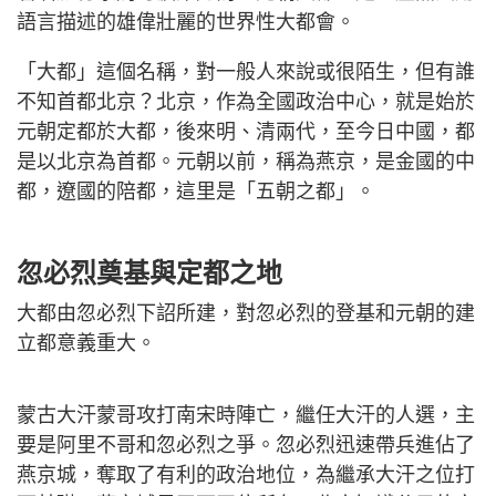
語言描述的雄偉壯麗的世界性大都會。
「大都」這個名稱，對一般人來說或很陌生，但有誰
不知首都北京？北京，作為全國政治中心，就是始於
元朝定都於大都，後來明、清兩代，至今日中國，都
是以北京為首都。元朝以前，稱為燕京，是金國的中
都，遼國的陪都，這里是「五朝之都」。
忽必烈奠基與定都之地
大都由忽必烈下詔所建，對忽必烈的登基和元朝的建
立都意義重大。
蒙古大汗蒙哥攻打南宋時陣亡，繼任大汗的人選，主
要是阿里不哥和忽必烈之爭。忽必烈迅速帶兵進佔了
燕京城，奪取了有利的政治地位，為繼承大汗之位打