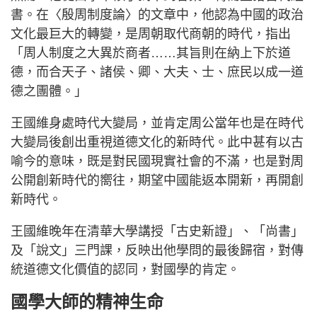
書。在〈殷周制度論〉的文章中，他認為中國的政治
文化最巨大的轉變，是周朝取代商朝的時代，指出
「周人制度之大異於商者……其旨則在納上下於道
德，而合天子、諸侯、卿、大夫、士、庶民以成一道
德之團體。」
王國維身處時代大變局，並肯定周公當年也是在時代
大變局後創出重視道德文化的新時代。此中甚有以古
喻今的意味，既是對民國現實社會的不滿，也是對周
公開創新時代的嚮往，期望中國能返本開新，再開創
新時代。
王國維晚年在清華大學講授「古史新證」、「尚書」
及「說文」三門課，反映出他學問的最後歸宿，對傳
統道德文化價值的認同，對國學的肯定。
國學大師的精神生命