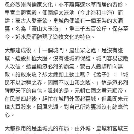
忽必烈崇尚儒家文化，亦不離棄逐水草而居的習俗。
皇宮主體宮殿，便圍繞太液池（今北海和中海）而
建；蒙古人愛豪飲，皇城內便設有一個玉製的大酒
甕，名為「瀆山大玉海」，重三千五百公斤，保存至
今。近水愛酒體現了遊牧文化的特色。
大都建成後，十一個城門，最出眾之處，是沒有甕
城。這設計極大膽。沒有甕城的保護，城門容易被敵
人攻破。這盡顯忽必烈的霸氣，蒙古人鐵騎所向無
敵，誰敢來攻？想太歲頭上動土嗎？《孟子》：「域
民不以封疆之界，固國不以山溪之險。」這是忽必烈
睥睨天下的自信。諷刺的是，元朝亡國之君元順帝，
在民變四起後，趕忙在城門外築起甕城，但風聞朱元
璋大軍殺來，聞風先遁，對自己所造甕城沒有絲毫信
心。
大都採用的是重城式的布局，由外城、皇城和宮城三