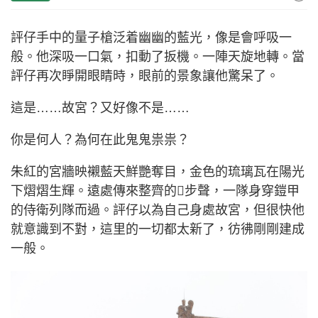
評仔手中的量子槍泛着幽幽的藍光，像是會呼吸一
般。他深吸一口氣，扣動了扳機。一陣天旋地轉。當
評仔再次睜開眼睛時，眼前的景象讓他驚呆了。
這是……故宮？又好像不是……
你是何人？為何在此鬼鬼祟祟？
朱紅的宮牆映襯藍天鮮艷奪目，金色的琉璃瓦在陽光
下熠熠生輝。遠處傳來整齊的步聲，一隊身穿鎧甲
的侍衛列隊而過。評仔以為自己身處故宮，但很快他
就意識到不對，這里的一切都太新了，彷彿剛剛建成
一般。