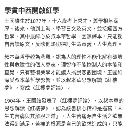
學貫中西開啟紅學
王國維生於1877年，十六歲考上秀才，舊學根基深
厚。後來，他到上海，學習日文及英文，並接觸西方
哲學，其中最醉心於叔本華哲學，因無譯本，只能獨
自苦讀原文，反映他熱切探討生命意義，人生真理。
叔本華哲學較為悲觀，認為人的理性不能化解有破壞
性與危險性的個人意志，理智亦不能控制人的本能和
直覺，只有藝術美學才能讓人擺脫悲觀困境。王國維
深受叔本華哲學影響，並以叔本華思想解讀《紅樓
夢》，寫成〈紅樓夢評論〉。
1904年，王國維發表了〈紅樓夢評論〉，以叔本華的
思想解讀《紅樓夢》，認為該書核心精神是描寫「人
生的苦痛與其解脫之道」。人生苦痛源自生活之欲無
法得到滿足，苦痛的根源是自己的欲求造成的，只能