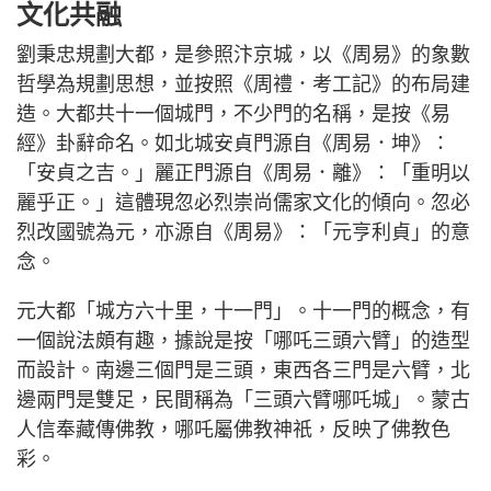
文化共融
劉秉忠規劃大都，是參照汴京城，以《周易》的象數
哲學為規劃思想，並按照《周禮．考工記》的布局建
造。大都共十一個城門，不少門的名稱，是按《易
經》卦辭命名。如北城安貞門源自《周易．坤》：
「安貞之吉。」麗正門源自《周易．離》：「重明以
麗乎正。」這體現忽必烈崇尚儒家文化的傾向。忽必
烈改國號為元，亦源自《周易》：「元亨利貞」的意
念。
元大都「城方六十里，十一門」。十一門的概念，有
一個說法頗有趣，據說是按「哪吒三頭六臂」的造型
而設計。南邊三個門是三頭，東西各三門是六臂，北
邊兩門是雙足，民間稱為「三頭六臂哪吒城」。蒙古
人信奉藏傳佛教，哪吒屬佛教神祇，反映了佛教色
彩。