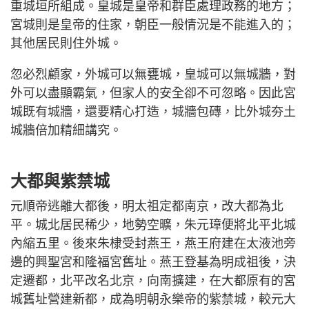
重城垣所組成。皇城是皇帝和群臣處理政務的地方；
宮城則是皇帝的住家，朝臣一般情況是不能進入的；
其他居民則住外城。
忽必烈顧家，外城可以無甕城，皇城可以無城牆，對
外可以盡顯霸氣，但家人的安全卻不可忽略。因此宮
城既有城牆，還要精心打造，城牆包磚，比外城夯土
城牆倍加精細講究。
大都與紫禁城
元順帝逃離大都後，明太祖定都南京，改大都為北
平。城北居民稀少，地勢空曠，朱元璋便將北平北城
內縮五里。後來朱棣受封燕王，燕王府建在太液池旁
邊的興聖宮和隆福宮舊址。燕王登基為明成祖後，決
定遷都，北平改名北京，向南擴建，在大都原有的宮
城舊址營建新都，成為明朝永樂帝的紫禁城，較元大