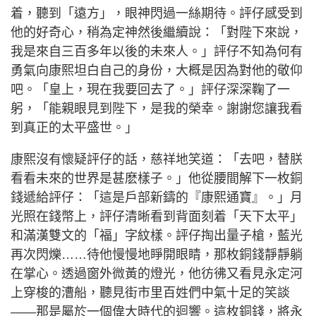
着，聽到「遠方」，眼神閃過一絲期待。評仔感受到
他的好奇心，稍為定神然後繼續說：「對陛下來說，
我是來自三百多年以後的未來人。」評仔不知為何有
勇氣向康熙坦白自己的身份，大概是因為對他的敬仰
吧。「皇上，現在我要回去了。」評仔深深鞠了一
躬，「能親眼見到陛下，是我的榮幸。謝謝您讓我看
到真正的太平盛世。」
康熙沒有懷疑評仔的話，慈祥地笑道：「去吧，替朕
看看未來的世界是甚麽樣子。」他從腰間解下一枚銅
錢遞給評仔：「這是戶部新鑄的『康熙通寶』。」月
光照在錢幣上，評仔清晰看到背面刻着「天下太平」
和滿漢雙文的「福」字紋樣。評仔掏出量子槍，藍光
再次閃爍……待他慢慢地睜開眼睛，那枚銅錢靜靜躺
在掌心。透過窗外微黃的燈光，他彷彿又看見永定河
上穿梭的漕船，聽見街市里百姓們中氣十足的笑談
——那是屬於一個偉大時代的迴響。這枚銅錢，將永