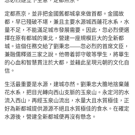
忽必烈遂立下主意，定都燕京。
定都燕京，並非把金國舊都城拿來做首都。金國故
都，早已殘破不堪，兼且主要水源城西蓮花水系，水
量不足，不能滿足城巿發展需要。因此，忽必烈便選
擇在原有都城的東北，營建一座規模巨大的全新都
城。這個任務交給了劉秉忠——忽必烈的首席文臣，
兼融儒釋道三家之說。他帶着郭守敬等學生，將畢生
的心血和智慧貫注於大都，並藉此呈現元朝的文化自
信。
生活最重要是水源，建城亦然。劉秉忠大膽地捨棄蓮
花水系，把目光轉向西山支脈的玉泉山。永定河的水
流入西山，再經玉泉山流出，水量大且水質極佳，正
好為新都城提供源源不絕且水質極佳的食水。在確定
水源後，營建全新都城便再沒有懸念。