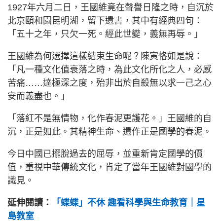
1927年六月二日，王國維竟在聲譽日隆之時，自沉於
北京頤和園昆明湖，留下遺書，其中有經典四句：
「五十之年，只欠一死。經此世變，義無再辱。」
王國維為何選擇這樣結束生命呢？陳寅恪如是說：
「凡一種文化值衰落之時，為此文化所化之人，必感
苦痛……達極深之度，殆非出於自殺無以求一己之心
安而義盡也。」
「落紅不是無情物，化作春泥更護花。」王國維的自
沉，正是如此。其精神生命、遺作正是國學的春泥。
今日中國已擺脫過去的屈辱，並重新肯定國學的價
值，重視中華傳統文化，肯定了當年王國維對國學的
識見。
延伸閱讀：
「蝶蝶」不休 趣看科學與生命教育｜星
島教室