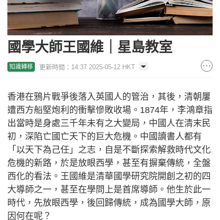
國學大師王國維｜星島教室
更新時間：14:37 2025-05-12 HKT
知識轉移
香港在鴉片戰爭後落入英國人的管治，其後，清朝屢
遭西方船堅炮利的衝擊慘敗收場。1874年，李鴻章指
出當時是身處三千年未有之大變局，中國人在清末民
初，深陷亡國亡天下的巨大危機。中國讀書人都有
「以天下為己任」之志，自是不斷探索解救時代文化
危機的新路，於是放眼西學，甚至有摒棄傳統，全盤
西化的看法。王國維是清華國學研究院開創之初的四
大導師之一，甚至在學問上是首席導師。他生於此一
時代，先放眼西學，後回歸傳統，成為國學大師，原
因何在呢？