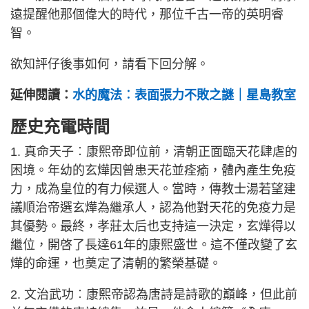
遠提醒他那個偉大的時代，那位千古一帝的英明睿
智。
欲知評仔後事如何，請看下回分解。
延伸閱讀：
水的魔法︰表面張力不敗之謎｜星島教室
歷史充電時間
1. 真命天子︰康熙帝即位前，清朝正面臨天花肆虐的
困境。年幼的玄燁因曾患天花並痊瘉，體內產生免疫
力，成為皇位的有力候選人。當時，傳教士湯若望建
議順治帝選玄燁為繼承人，認為他對天花的免疫力是
其優勢。最終，孝莊太后也支持這一決定，玄燁得以
繼位，開啓了長達61年的康熙盛世。這不僅改變了玄
燁的命運，也奠定了清朝的繁榮基礎。
2. 文治武功︰康熙帝認為唐詩是詩歌的巔峰，但此前