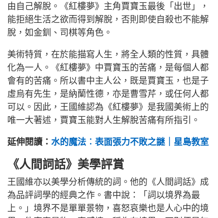
由自己解脫。《紅樓夢》主角賈寶玉最後「出世」，
能拒絕生活之欲而得到解脫，否則即使自殺也不能解
脫，如金釧、司棋等角色。
美術特質，在於能描寫人生，將全人類的性質，具體
化為一人。《紅樓夢》中賈寶玉的苦痛，是每個人都
會有的苦痛。所以書中主人公，既是賈寶玉，也是子
虛烏有先生，是納蘭性德，亦是曹雪芹，或任何人都
可以。因此，王國維認為《紅樓夢》是我國美術上的
唯一大著述，賈寶玉能對人生解脫苦痛有所指引。
延伸閱讀：
水的魔法︰表面張力不敗之謎｜星島教室
《人間詞話》美學評賞
王國維亦以美學分析傳統的詞。他的《人間詞話》成
為品評詞學的經典之作。書中說：「詞以境界為最
上。」境界不是單單景物，喜怒哀樂也是人心中的境