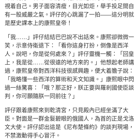
視着自己。男子面容清瘦，目光如炬，舉手投足間自
有一股威嚴之氣。評仔的心跳漏了一拍——這分明就
是歷史課本上的康熙皇帝！
「我……」評仔結結巴巴說不出話來。康熙卻微微一
笑，示意侍衛退下：「看你這身打扮，倒像是西洋
人。說吧，你是從何處來？」評仔靈機一觸：「回皇
上，我是從……從很遠的地方來的。」他想起老師講
過，康熙皇帝對西洋科技很感興趣，便大着膽子說：
「我略懂一些西洋的算術和天文知識。」康熙眼中閃
過一絲驚喜：「哦？那正好，朕正要與羅剎國使臣談
判，你可願隨朕一同前往？」
評仔跟着康熙來到乾清宮，只見殿內已經坐滿了大
臣。對面是一群金髮碧眼的俄國人，為首的正是戈洛
文大使。評仔認出這是《尼布楚條約》的談判現場，
不禁激動得手心冒汗。