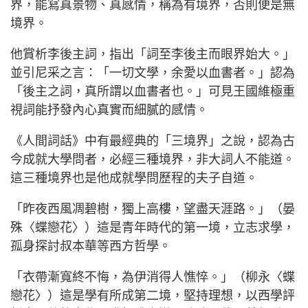
界，能寫真景物、真感情，稱為有境界，否則便是無
境界。
他賞析李後主詞，指出「詞至李後主而眼界始大。」
並引尼采之言：「一切文學，余愛以血書者。」認為
「後主之詞，真所謂以血書者也。」可見王國維極重
視詞能抒發內心真實而細膩的感情。
《人間詞話》中有最經典的「三境界」之說，認為古
今成就大學問者，必經三種境界，非大詞人不能道。
這三種境界也是他成就學問歷程的夫子自道。
「昨夜西風凋碧樹，獨上高樓，望盡天涯路。」（晏
殊〈蝶戀花〉）這是青年時代的第一境，立志求學，
孤身探討叔本華等西方哲學。
「衣帶漸寬終不悔，為伊消得人憔悴。」（柳永〈蝶
戀花〉）這是學有所成第二境，堅持理想，以西學評