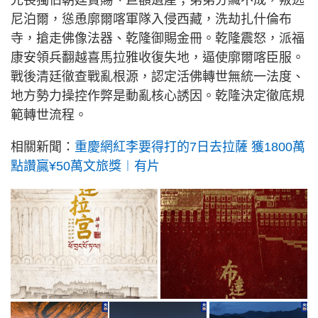
尼泊爾，慫恿廓爾喀軍隊入侵西藏，洗劫扎什倫布
寺，搶走佛像法器、乾隆御賜金冊。乾隆震怒，派福
康安領兵翻越喜馬拉雅收復失地，逼使廓爾喀臣服。
戰後清廷徹查戰亂根源，認定活佛轉世無統一法度、
地方勢力操控作弊是動亂核心誘因。乾隆決定徹底規
範轉世流程。
相關新聞：
重慶網紅李要得打的7日去拉薩 獲1800萬
點讚贏¥50萬文旅獎︱有片