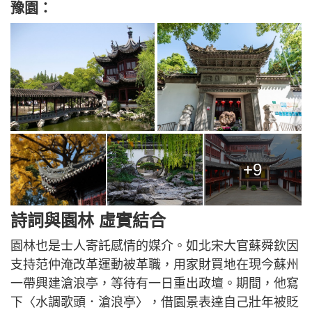
豫園：
+9
詩詞與園林 虛實結合
園林也是士人寄託感情的媒介。如北宋大官蘇舜欽因
支持范仲淹改革運動被革職，用家財買地在現今蘇州
一帶興建滄浪亭，等待有一日重出政壇。期間，他寫
下〈水調歌頭．滄浪亭〉，借園景表達自己壯年被貶