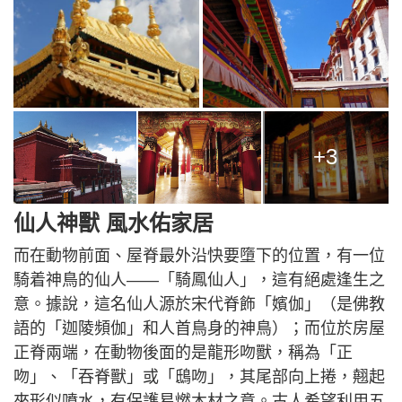
+3
仙人神獸 風水佑家居
而在動物前面、屋脊最外沿快要墮下的位置，有一位
騎着神鳥的仙人——「騎鳳仙人」，這有絕處逢生之
意。據說，這名仙人源於宋代脊飾「嬪伽」（是佛教
語的「迦陵頻伽」和人首鳥身的神鳥）；而位於房屋
正脊兩端，在動物後面的是龍形吻獸，稱為「正
吻」、「吞脊獸」或「鴟吻」，其尾部向上捲，翹起
來形似噴水，有保護易燃木材之意。古人希望利用五