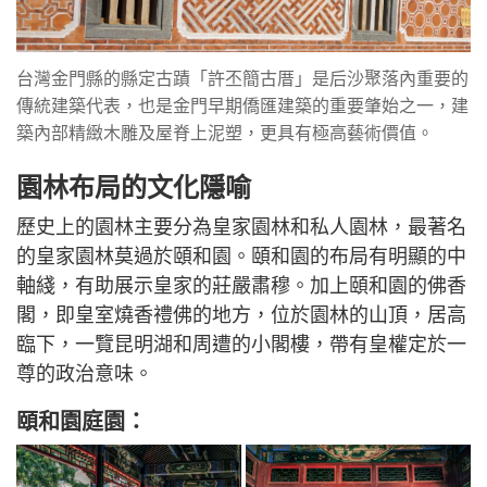
台灣金門縣的縣定古蹟「許丕簡古厝」是后沙聚落內重要的
傳統建築代表，也是金門早期僑匯建築的重要肇始之一，建
築內部精緻木雕及屋脊上泥塑，更具有極高藝術價值。
園林布局的文化隱喻
歷史上的園林主要分為皇家園林和私人園林，最著名
的皇家園林莫過於頤和園。頤和園的布局有明顯的中
軸綫，有助展示皇家的莊嚴肅穆。加上頤和園的佛香
閣，即皇室燒香禮佛的地方，位於園林的山頂，居高
臨下，一覽昆明湖和周遭的小閣樓，帶有皇權定於一
尊的政治意味。
頤和園庭園：