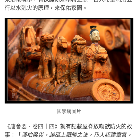
行以水剋火的原理，來保佑家園。
國學網圖片
《唐會要．卷四十四》就有記載屋脊放吻獸防火的故
事：「
漢柏梁災，越巫上厭勝之法，乃大起建章宮，