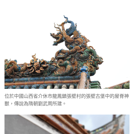
位於中國山西省介休市龍鳳鎮張壁村的張壁古堡中的屋脊神
獸，傳說為隋朝劉武周所建。