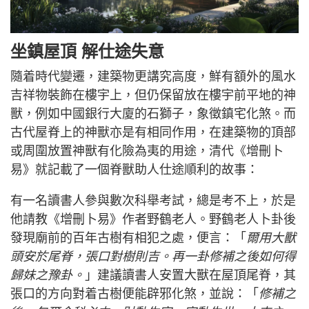
坐鎮屋頂 解仕途失意
隨着時代變遷，建築物更講究高度，鮮有額外的風水
吉祥物裝飾在樓宇上，但仍保留放在樓宇前平地的神
獸，例如中國銀行大廈的石獅子，象徵鎮宅化煞。而
古代屋脊上的神獸亦是有相同作用，在建築物的頂部
或周圍放置神獸有化險為夷的用途，清代《增刪卜
易》就記載了一個脊獸助人仕途順利的故事：
有一名讀書人參與數次科舉考試，總是考不上，於是
他請教《增刪卜易》作者野鶴老人。野鶴老人卜卦後
發現廟前的百年古樹有相犯之處，便言：「
爾用大獸
頭安於尾脊，張口對樹則吉。再一卦修補之後如何得
歸妹之豫卦。
」建議讀書人安置大獸在屋頂尾脊，其
張口的方向對着古樹便能辟邪化煞，並說：「
修補之