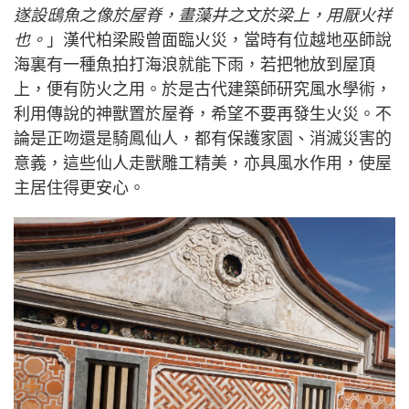
遂設鴟魚之像於屋脊，畫藻井之文於梁上，用厭火祥
也。
」漢代柏梁殿曾面臨火災，當時有位越地巫師說
海裏有一種魚拍打海浪就能下雨，若把牠放到屋頂
上，便有防火之用。於是古代建築師研究風水學術，
利用傳說的神獸置於屋脊，希望不要再發生火災。不
論是正吻還是騎鳳仙人，都有保護家園、消滅災害的
意義，這些仙人走獸雕工精美，亦具風水作用，使屋
主居住得更安心。