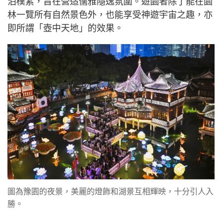
泊樸素，旨在營造儒雅隱逸氛圍。遊園者除了能在園
林一覽所有自然景色外，也能享受神遊宇宙之趣，亦
即所謂「壺中天地」的效果。
圖為豫園的夜景，美麗的燈飾和湖景互相輝映，十分引人入
勝。