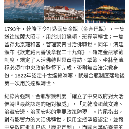
1793年，乾隆下令打造兩隻金瓶（金奔巴瓶），一隻
送往拉薩大昭寺，用於制訂達賴、班禪等轉世；一隻
留存北京雍和宮，管理蒙青甘活佛轉世。同年，清廷
頒布《欽定藏內善後章程二十九條》，確定金瓶掣籤
制度，規定了大活佛轉世靈童尋訪、掣籤、坐牀全流
程必須在中央政府監督下完成，否則無合法宗教身
份。1822年認定十世達賴喇嘛，就是金瓶制度落地後
第一次用於達賴轉世。
紀錄片強調，金瓶掣籤制度「確立了中央政府對大活
佛轉世最終認定的絕對權威」，「是乾隆輯藏安邊、
治藏安邊、治國安邦的重要政策體現」。片尾指出，
對有影響力的大活佛轉世，採用金瓶掣籤認定，並報
中央政府批准已成「歷史定制」，而國內尋訪靈童的