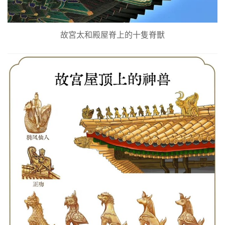
故宮太和殿屋脊上的十隻脊獸