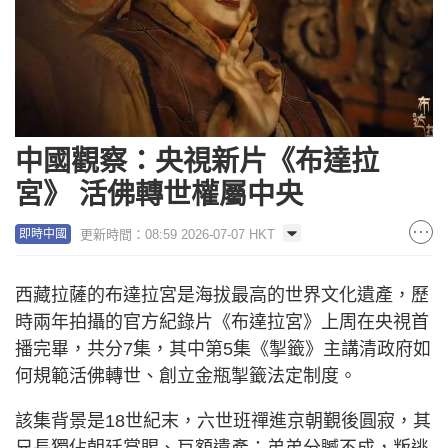
中國觀察：央視新片《布達拉
宮》 活佛轉世權屬中央
更新時間：08:59 2026-07-07 HKT
即時中國
西藏拉薩的布達拉宮是海拔最高的世界文化遺產，歷
時兩年拍攝的官方紀錄片《布達拉宮》上周在央視首
播完畢，共分7集，其中第5集《掣籤》主講清政府如
何規範活佛轉世、創立金瓶掣籤法定制度。
該集背景是18世紀末，六世班禪進京朝覲後圓寂，其
兄長獨佔朝廷賞賜、巨額遺產；弟弟分贓不成，叛逃