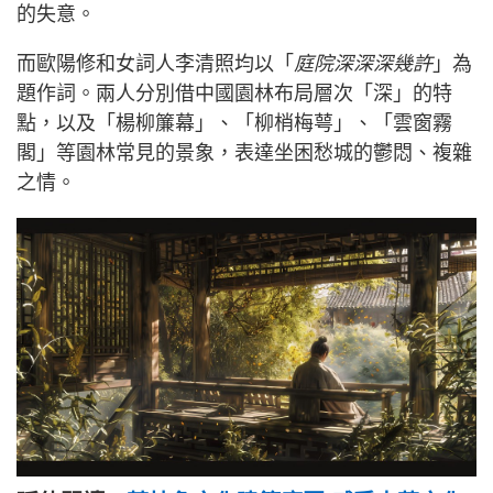
的失意。
而歐陽修和女詞人李清照均以「
庭院深深深幾許
」為
題作詞。兩人分別借中國園林布局層次「深」的特
點，以及「楊柳簾幕」、「柳梢梅萼」、「雲窗霧
閣」等園林常見的景象，表達坐困愁城的鬱悶、複雜
之情。