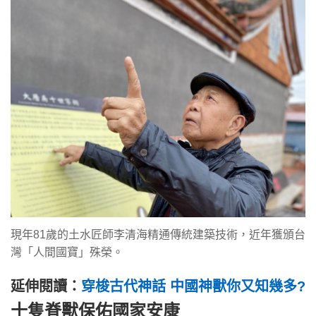
現年81歲的土水匠師李清海精通傳統建築技術，近年獲頒台
灣「人間國寶」殊榮。
延伸閱讀：
穿梭古代神話 中國神獸你又知幾多?
十隻脊獸保佑國家安康