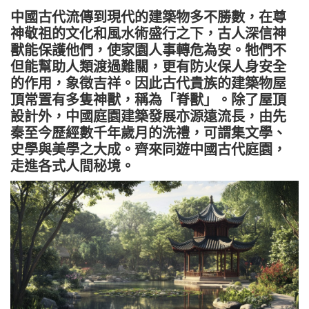
中國古代流傳到現代的建築物多不勝數，在尊
神敬祖的文化和風水術盛行之下，古人深信神
獸能保護他們，使家園人事轉危為安。牠們不
但能幫助人類渡過難關，更有防火保人身安全
的作用，象徵吉祥。因此古代貴族的建築物屋
頂常置有多隻神獸，稱為「脊獸」。除了屋頂
設計外，中國庭園建築發展亦源遠流長，由先
秦至今歷經數千年歲月的洗禮，可謂集文學、
史學與美學之大成。齊來同遊中國古代庭園，
走進各式人間秘境。