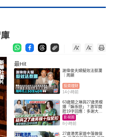
智庫
最Hit
謝偉俊夫婦擬效法蔡瀾
｜周顯
投資理財
14小時前
63歲關之琳與27歲男模
爆「嫲孫戀」？激罕開
腔19字回應：多謝大家
掛念近況
影視圈
8小時前
27歲港男家道中落做保