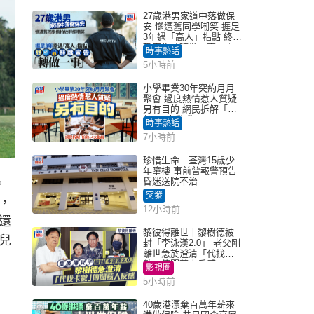
27歲港男家道中落做保
安 慘遭舊同學嘲笑 捱足
3年遇「高人」指點 終辭
職宣告「轉做一事」｜
時事熱話
Juicy叮
5小時前
小學畢業30年突約月月
聚會 過度熱情惹人質疑
另有目的 網民拆解「扮
熟」4大動機｜Juicy叮
時事熱話
7小時前
珍惜生命｜荃灣15歲少
年墮樓 事前曾報警預告
昏迷送院不治
。
突發
，
12小時前
還
黎彼得離世丨黎樹德被
兒
封「李泳漢2.0」 老父剛
離世急於澄清「代找卡
數」傳聞惹人反感
影視圈
5小時前
40歲港漂棄百萬年薪來