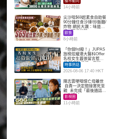
樓市動向
14小時前
尖沙咀$69起素食自助餐
90分鐘任食沙律/炒飯麵/
炸物 網民大讚：味道
好，環境闊落
飲食
8小時前
「你個frd廢！」JUPAS
放榜炫耀港大醫科Offer
名校女生囂張留言惹眾
怒 醫學院澄清：宣稱
時事熱話
「40.5分獲錄取」不符事
2026-08-06 17:40 HKT
實｜Juicy叮
陳志雲哽咽憶亡母離世
自責一決定間接害死至
親 未完成「最後通話」
一生遺憾
影視圈
11小時前