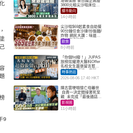
港做保險 昔日國企高層
化
3800元租尖沙咀床位｜
租盤Million
樓市動向
14小時前
尖沙咀$69起素食自助餐
，
90分鐘任食沙律/炒飯麵/
炸物 網民大讚：味道
塗
好，環境闊落
飲食
己
8小時前
「你個frd廢！」JUPAS
放榜炫耀港大醫科Offer
名校女生囂張留言惹眾
容
怒 醫學院澄清：宣稱
時事熱話
「40.5分獲錄取」不符事
題
2026-08-06 17:40 HKT
實｜Juicy叮
陳志雲哽咽憶亡母離世
自責一決定間接害死至
親 未完成「最後通話」
榜
一生遺憾
影視圈
11小時前
午9