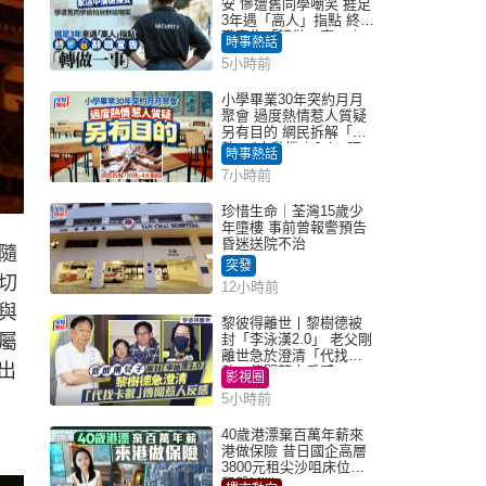
安 慘遭舊同學嘲笑 捱足
3年遇「高人」指點 終辭
職宣告「轉做一事」｜
時事熱話
Juicy叮
5小時前
小學畢業30年突約月月
聚會 過度熱情惹人質疑
另有目的 網民拆解「扮
熟」4大動機｜Juicy叮
時事熱話
7小時前
珍惜生命｜荃灣15歲少
年墮樓 事前曾報警預告
昏迷送院不治
隨
突發
切
12小時前
與
黎彼得離世丨黎樹德被
屬
封「李泳漢2.0」 老父剛
離世急於澄清「代找卡
出
數」傳聞惹人反感
影視圈
5小時前
40歲港漂棄百萬年薪來
港做保險 昔日國企高層
3800元租尖沙咀床位｜
租盤Million