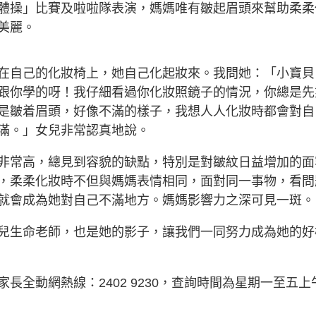
體操」比賽及啦啦隊表演，媽媽唯有皺起眉頭來幫助柔柔
美麗。
在自己的化妝椅上，她自己化起妝來。我問她：「小寶貝
跟你學的呀！我仔細看過你化妝照鏡子的情況，你總是先
是皺着眉頭，好像不滿的樣子，我想人人化妝時都會對自
滿。」女兒非常認真地說。
非常高，總見到容貌的缺點，特別是對皺紋日益增加的面
，柔柔化妝時不但與媽媽表情相同，面對同一事物，看問
就會成為她對自己不滿地方。媽媽影響力之深可見一斑。
兒生命老師，也是她的影子，讓我們一同努力成為她的好
全動網熱線：2402 9230，查詢時間為星期一至五上