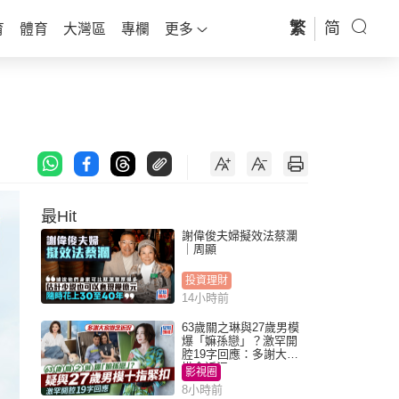
繁
简
育
體育
大灣區
專欄
更多
最Hit
謝偉俊夫婦擬效法蔡瀾
｜周顯
投資理財
14小時前
63歲關之琳與27歲男模
爆「嫲孫戀」？激罕開
腔19字回應：多謝大家
掛念近況
影視圈
8小時前