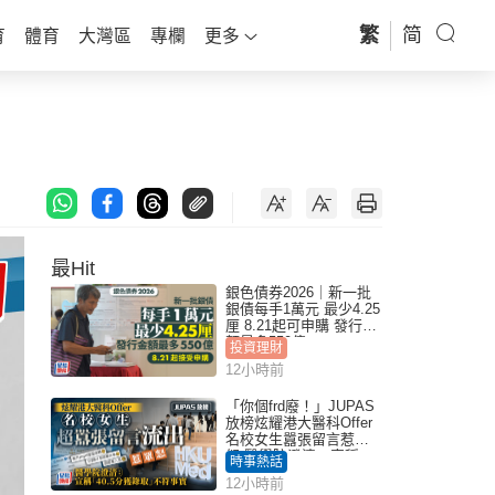
繁
简
育
體育
大灣區
專欄
更多
最Hit
銀色債券2026｜新一批
銀債每手1萬元 最少4.25
厘 8.21起可申購 發行金
額最多550億
投資理財
12小時前
「你個frd廢！」JUPAS
放榜炫耀港大醫科Offer
名校女生囂張留言惹眾
怒 醫學院澄清：宣稱
時事熱話
「40.5分獲錄取」不符事
12小時前
實｜Juicy叮