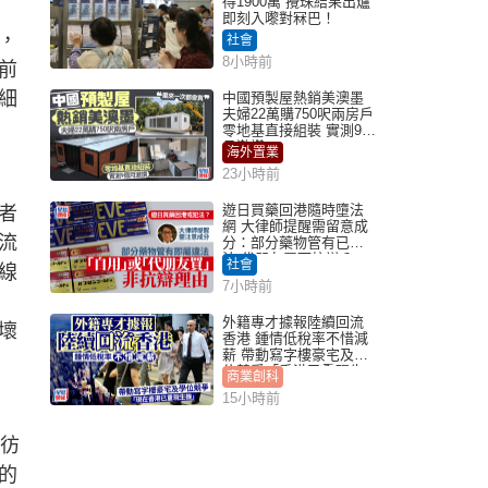
得1900萬 攪珠結果出爐
即刻入嚟對冧巴！
，
社會
8小時前
前
細
中國預製屋熱銷美澳墨
夫婦22萬購750呎兩房戶
零地基直接組裝 實測9個
月激讚
海外置業
23小時前
遊日買藥回港隨時墮法
者
網 大律師提醒需留意成
流
分：部分藥物管有已違
法 代朋友買可抗辯？
社會
線
7小時前
外籍專才據報陸續回流
壞
香港 鍾情低稅率不惜減
薪 帶動寫字樓豪宅及學
位競爭「香港已重現生
商業創科
機」
15小時前
，彷
的