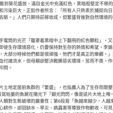
彿看到葵花盛放，滿目金光中充滿紅色，黑暗般堅定不移
和污染巨大，正如作者所言：「所有人只熱衷於捕捉向日
去脈。」人們只期待莊稼收成，但繁盛背後對自然環境的
手電筒的光芒「籠罩着黑暗中上下翻飛的紅色顆粒」，又
即使生存環境惡化，仍要保持對生存的熱情和希望，李娟
，大部分時候他們都是很頑強，他們才是真正的樂觀。」
血付諸流水，但母親卻堅決戰勝惡劣環境，苦而不喪，作
叩問。
片土地定居前魚群的「繁盛」，也指農人為了生存而開墾
段寫枯萎的魚屍在陽光下「銀光閃閃，像是這片大地上唯
人類對生態破壞的嚴重性；第6段寫「魚越來越少，人越
心耕作，卻因缺水、旱災、病蟲害等導致作物歉收，可見