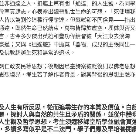
並非通達之人，扣連上篇有關「通達」的人生觀，為同學
伶率真肆志，亦表露出魏晉亂世生命的可悲，「死便埋我
人皆以為劉伶這種行徑豁達，但蘇軾卻不同俗見——指出
通達，既然生命已然結束，萬物皆歸於虛空，埋葬與否又
言，古今多少傑出英雄和豐功偉績皆被「大江東去浪淘
豪邁；又與《逍遙遊》中拋棄「器物」成見的主張同出一
及佛教超越生死和無常的追求。
調仁政安民等思想；後期因烏臺詩案被貶後則以佛老思想
思想境界，考生若了解作者背景，對其背後的思想主題亦
及人生有所反思，從而追尋生存的本質及價值。白
歷，探討人與自然的共生且矛盾的關係，並從中體
人生觀及哲學思想，考生須遷移課堂所學並融會貫
，多讀多寫似乎是不二法門，學子們應及早培養閱