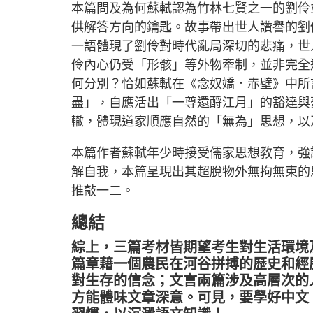
本篇問及為何蘇軾認為竹林七賢之一的劉伶
供解答方向的鑰匙。故事帶出世人讚譽的劉
一語體現了劉伶對時代亂局深切的悲痛，世
伶內心仍受「形骸」等外物牽制，並非完全
何分別？恰如蘇軾在《念奴嬌．赤壁》中所
盡」，自應活出「一尊還酹江月」的豁達與
轍，體現道家順應自然的「無為」思想，以
本篇作者蘇軾年少時接受儒家思想教育，強
解自我，本篇呈現出其超脫物外無拘無束的
推敲一二。
總結
綜上，三篇考材皆期望考生對生活環境
篇章藉一個農民在河谷拼搏的歷史和經
對生存的信念；文言兩篇涉及高層次的
方能體味文章深意。可見，要學好中文