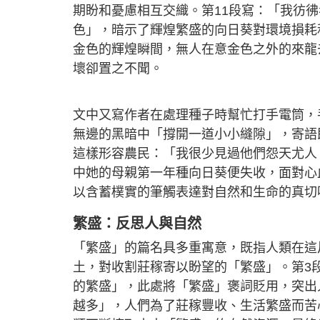
期盼和憂慮相互交織。第11段寫：「我彷
色」，暗示了輝煌繁盛的向日葵對環境損耗
金色的輝煌瞬間，無人在意金色之外的來龍
壞卻置之不聞。
文中又寫作者在處理種子時幫忙打手電筒，
無邊的黑暗中「撐開一道小小縫隙」，寄語
這樣形容農民：「我很少見過他們怨天尤人
中她的母親第一年種向日葵便失收，面對心
以含蓄樸實的筆觸表達對自然和生命的真切
繁盛：反思人與自然
「繁盛」的篇名具多重寓意，既指人類在這
土，對收割莊稼寄以盼望的「繁盛」。第3
的繁盛」，此處將「繁盛」褒詞貶用，突出
越多」，人們為了莊稼豐收、生活繁盛而苦