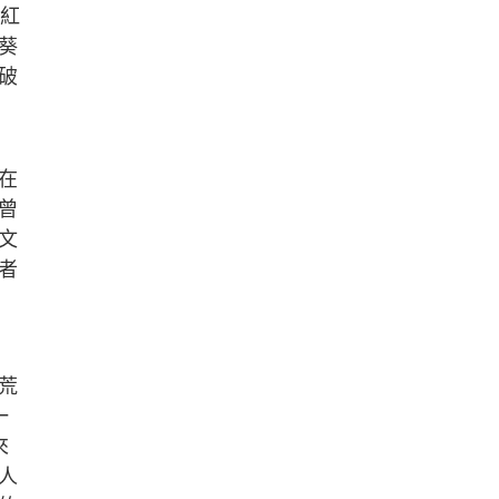
的紅
葵
破
在
曾
文
者
荒
一
來
人