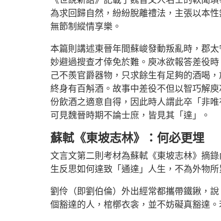
《世說新語》記載了魏晉文人名士的軼聞瑣
為求回歸自然，紛紛脫離禮法，主張以本性
無節制縱情享樂。
本篇則講述東晉年間蘇峻發動叛亂時，郡太
妙避過搜查才倖免於難。庾冰欲報答差役時
己不羨官爵器物，只求餘生有足夠的酒喝，
終身有百斛酒。故事中差役不但以智巧解庾
份飲酒之適意自得，因此時人謂此卒「非唯
可見魏晉時期不論士庶，皆見其「達」。
蘇軾《東坡志林》：何必更埋
文言文第二則考材為蘇軾《東坡志林》摘錄
生反思如何達致「通達」人生，不為外物所
劉伶（即劉伯倫）外出經常都攜帶鐵鍬，說
個豁達的人，棺槨衣衾，並不妨礙真豁達。