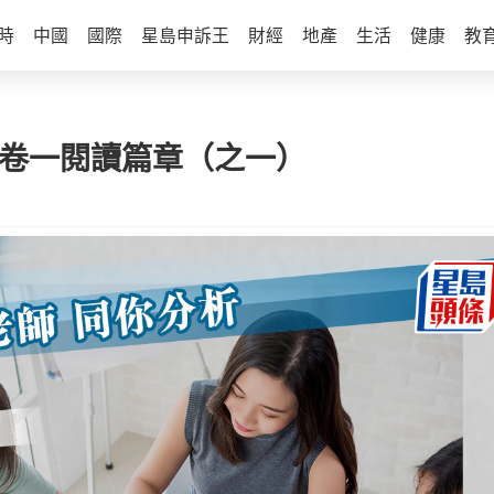
時
中國
國際
星島申訴王
財經
地產
生活
健康
教
文卷一閱讀篇章（之一）