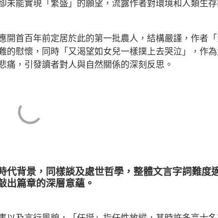
卻未能實現「繁盛」的願望，流露作者對環境和人類生存
應開首百年前定居於此的第一批農人，結構嚴謹，作者「
難的慰懷，同時「又渴望如女兒一樣撲上去哭泣」，作為
悲痛，引發讀者對人與自然關係的深刻反思。
時代背景，同樣談及處世哲學，整體文言字詞難度
敲出篇章的深層意蘊。