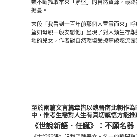
類不斷搾取本來「繁盛」的自然資源，最終
擔憂。
末段「我看到一百年前那個人冒雪而來」呼
望如母親一般安慰他」呈現了對人類生存艱
地的兒女，作者對自然環境受掠奪破壞流露
至於兩篇文言篇章皆以魏晉南北朝作為
中，惟考生需對人生有真切感悟方能推
《世說新語．任誕》：不願名器