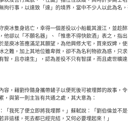
事以及言行風貌，「任誕」指任性放縱，其時許多高士名
無拘行事，以達致「達」的境界，當中不少人以此為名，
守庾冰隻身逃亡，幸得一個差役以小船載其渡江，並趁醉
，他卻以「不願名器」、「惟患不得快飲酒」表之，指出
於是庾冰答應滿足其願望，為他興修大宅，買來奴婢，使
冰之難，加上其地位雖卑微，卻不為名利物欲為惑，只求
有智，且亦達生」，認為差役不只有智謀，而且處世曠達
內容，藉劉伶隨身攜帶鏟子以便死後可被埋葬的故事，令
累，與第一則主旨有共通之處，其大意為：
：「我死了便立即將我埋葬。」蘇軾說：「劉伯倫並不是
若非這樣，死去都已經完結，又何必要埋起來！」