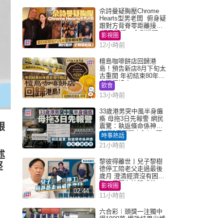
佘詩曼疑胸壓Chrome
Hearts型男老闆 俯身疑
跟對方背脊零距離接觸
網民驚呼：企側邊唔
影視圈
得？
12小時前
檀島咖啡餅店回歸港
島！預告新店8月下旬太
古重開 年初結束80年歷
史灣仔總店
飲食
13小時前
33歲港男突中風半身癱
瘓 母拖3日先報警 網民
銀
震驚：執返條命係神蹟
自爆2個惡習｜Juicy叮
時事熱話
21小時前
述
黎彼得離世丨兒子黎樹
堅
德停工陪老父走過最後
歲月 澄清經濟沒有困
難：傳聞有誇張成份
影視圈
02:44
11小時前
六合彩︱頭獎一注獨中