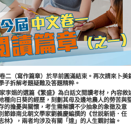
及卷二（寫作篇章）於早前圓滿結束。再次請來卜美
學子拆解考題疑難及答題精粹。
作家李娟的選篇《繁盛》為白話文閱讀考材，內容敘
地種向日葵的經歷，刻劃其母及邊地農人的勞苦與
存的擔憂與關懷，考生需解讀不少抽象的象徵及意
別節錄南北朝文學家劉義慶編撰的《世説新語．任
志林》，兩者均涉及有關「達」的人生觀討論。