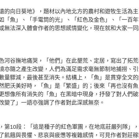
遠的向日葵地》，題材以內地北方的農村和遊牧生活為主
如「魚」、「手電筒的光」、「紅色及金色」、「一百年
或無法深入體會作者的思想感情變化，現在就和大家一同
色河谷撫地痛哭，「他們」在此墾荒、定居，寫出了拓荒
境亦隨之產生改變，人們為滿足需求毫無節制地捕撈、引
數量驟減，最後甚至消失。結構上，「魚」是貫穿全文的
然肥沃美好時，「魚」是「繁盛」的；後來「再也沒有魚
更想像所有消失的「魚」在黑暗中現身，抒發了對人們破
改變了」一語亦強調了作者對此深感無奈。
，第10段：「這是種子的紅色軍團，在地底莊嚴列隊」
了飢餓與畏懼、悲哀與疲憊等複雜感情，可見作者對莊稼