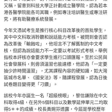
又稱，留意到科技大學正計劃成立醫學院，認為若本
港各醫學院能各司其職，例如專注培訓醫生或專注研
究，將有助醫療系統發展。
今年文憑試考生是推行核心科目改革後的首批學生，
其中中文科取消聆聽和說話能力考核。被問到會否認
為改革後「輸蝕咗」，他坦言不了解舊制的中文考
核，但認為說話能力不一定要以考試形式考核，舉例
指校本評核亦會要求學生進行口頭匯報。至於公民與
社會發展科，則毋須溫習也能達標，他認為「一定要
抽少許時間溫習」，尤其課程內容的硬知識，如大灣
區城市名單、《國安法》等，隨課程發展，認為日後
試卷題目變得更「刁鑽」。
該校今年亦誕生一名「超級榜眼」，黎信謙除在中文
科取得4級，在另外5個科目以及數學延伸單元二均取
得5＊＊的成績。校長黃婉芬透露，今屆是學校歷年