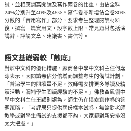
試，並相應調高閱讀及寫作兩卷的比重，由佔全科
24%分別升至40%及45%。寫作卷亦新增佔全卷30%
分數的「實用寫作」部分，要求考生整理閱讀材料
後，撰寫一篇實用文，設字數上限，常見題材包括演
講辭、評論文章、建議書、書信等。
語文基礎弱較「蝕底」
對於中文科的優化措施，廠商會中學中文科主任何嘉
泳表示，因閱讀卷佔分倍增而調整考生的備試計劃，
「普遍學生的閱讀量不足，教師需安排更多導讀及精
讀活動，彌補學生閱讀經驗的不足。」佛教黃鳳翎中
學中文科主任王穎則認為，師生仍在摸索寫作卷的答
題策略，「考評局只提供兩份樣本試卷，無論對老師
教學或對學生備試的支援都不夠，大家都對新安排沒
太大把握。」