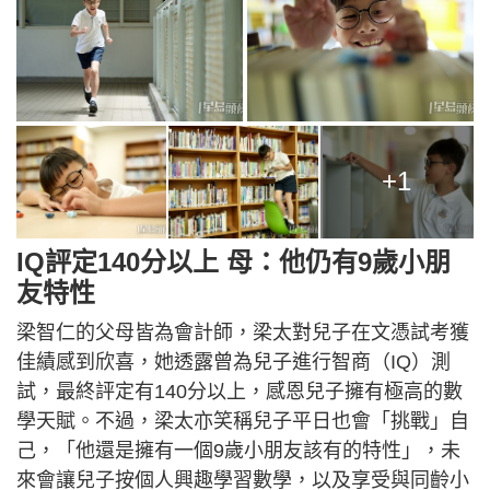
+1
IQ評定140分以上 母：他仍有9歲小朋
友特性
梁智仁的父母皆為會計師，梁太對兒子在文憑試考獲
佳績感到欣喜，她透露曾為兒子進行智商（IQ）測
試，最終評定有140分以上，感恩兒子擁有極高的數
學天賦。不過，梁太亦笑稱兒子平日也會「挑戰」自
己，「他還是擁有一個9歲小朋友該有的特性」，未
來會讓兒子按個人興趣學習數學，以及享受與同齡小