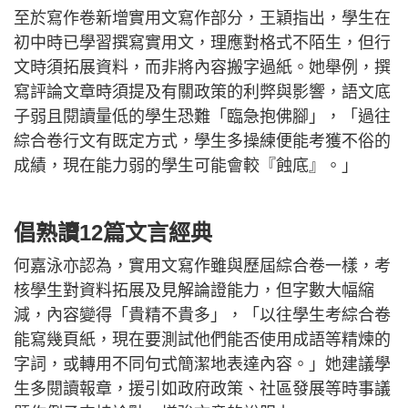
至於寫作卷新增實用文寫作部分，王穎指出，學生在
初中時已學習撰寫實用文，理應對格式不陌生，但行
文時須拓展資料，而非將內容搬字過紙。她舉例，撰
寫評論文章時須提及有關政策的利弊與影響，語文底
子弱且閱讀量低的學生恐難「臨急抱佛腳」，「過往
綜合卷行文有既定方式，學生多操練便能考獲不俗的
成績，現在能力弱的學生可能會較『蝕底』。」
倡熟讀12篇文言經典
何嘉泳亦認為，實用文寫作雖與歷屆綜合卷一樣，考
核學生對資料拓展及見解論證能力，但字數大幅縮
減，內容變得「貴精不貴多」，「以往學生考綜合卷
能寫幾頁紙，現在要測試他們能否使用成語等精煉的
字詞，或轉用不同句式簡潔地表達內容。」她建議學
生多閱讀報章，援引如政府政策、社區發展等時事議