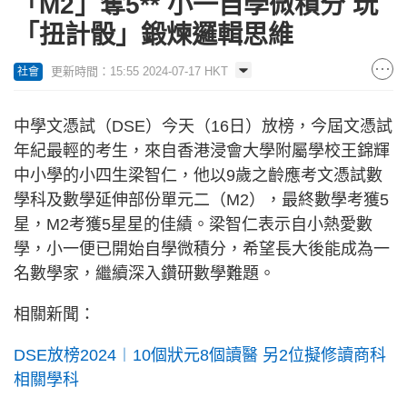
「M2」奪5** 小一自學微積分 玩
「扭計骰」鍛煉邏輯思維
更新時間：15:55 2024-07-17 HKT
社會
中學文憑試（DSE）今天（16日）放榜，今屆文憑試
年紀最輕的考生，來自香港浸會大學附屬學校王錦輝
中小學的小四生梁智仁，他以9歲之齡應考文憑試數
學科及數學延伸部份單元二（M2），最終數學考獲5
星，M2考獲5星星的佳績。梁智仁表示自小熱愛數
學，小一便已開始自學微積分，希望長大後能成為一
名數學家，繼續深入鑽研數學難題。
相關新聞：
DSE放榜2024︱10個狀元8個讀醫 另2位擬修讀商科
相關學科