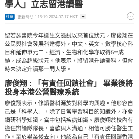
學人」立志留港讀醫
更新時間：15:19 2024-07-17 HKT
社會
聖若瑟書院今年誕生文憑試以來首位狀元，廖俊翔在
公民與社會發展科達標外，中文、英文、數學核心科
目和延伸單元二、經濟、生物和化學亦取得5**成
績，成為超級狀元。他表示，將留港升讀醫科，但暫
時未決定升讀那一間大學。
廖俊翔 : 「有責任回饋社會」 畢業後將
投身本港公營醫療系統
廖俊翔表示，修讀醫科源於對科學的興趣。他形容自
己是「科學人」，除了日常學習科目的知識外，亦會
鑽研科學知識，當中包括疾病知識。廖俊翔於校內有
擔任辯論隊隊長，喜歡與人溝通，相信可勝任醫生工
作。至於畢業後去向，他認為自己「有責任回饋香港