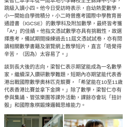
梁智仁本學年從一間本地小學轉校至王錦輝中小學，
跳級入讀小四。他今日受訪時表示，自幼熱愛數學，
小一開始自學微積分，小二時曾應考國際中學教育普
通證書（IGCSE）的數學科及附加數學，最終皆考獲
「A*」的佳績。他指文憑試數學亦具有挑戰性，故選
擇應考，備試期間操練過去11屆文憑試試卷，亦有閱
讀相關數學書籍及瀏覽網上教學短片，直言「唔覺得
辛苦，（因為）太容易了。」
談到長大後的志向，梁智仁表示期望能成為一名數學
家，繼續深入鑽研數學難題，短期內亦期望能代表香
港出戰國際數學奧林匹克競賽，「希望能在10至11歲
代表香港比賽並拿下金牌。」除了數學，梁智仁亦有
參與集誦、管弦樂團等課外活動，課餘亦會玩「扭計
骰」和國際象棋鍛煉邏輯思維能力。