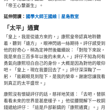
「帝王心繫蒼生」。
延伸閱讀：
國學大師王國維｜星島教室
「太平」通寶
「皇上，我是從遠方來的，」康熙皇帝認真地聆聽
着，聽到「遠方」，眼神閃過一絲期待。評仔感受到
他的好奇心，稍為定神然後繼續說：「對陛下來說，
我是來自三百多年以後的未來人。」評仔不知為何有
勇氣向康熙坦白自己的身份，大概是因為對他的敬仰
吧。「皇上，現在我要回去了。」評仔深深鞠了一
躬，「能親眼見到陛下，是我的榮幸。謝謝您讓我看
到真正的太平盛世。」
康熙沒有懷疑評仔的話，慈祥地笑道：「去吧，替朕
看看未來的世界是甚麽樣子。」他從腰間解下一枚銅
錢遞給評仔：「這是戶部新鑄的『康熙通寶』。」月