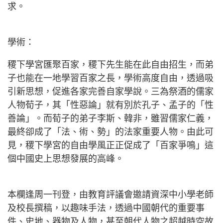
求。
學術：
稷下學宮匯聚百家，稷下先生能在此自由招生，而弟
子也能在一地學習百家之長，學術高度自由，透過吸
引新思想，促進各家完善自家學說。三為祭酒的儒家
人物荀子，其「性惡論」就有別於孔子、孟子的「性
善論」。而荀子的弟子李斯、韓非，雖習儒家仁義，
最終卻成了「法、術、勢」的法家重要人物。由此可
見，稷下學宮的自由學風正正促成了「百家爭鳴」這
個中國史上思想發展的高峰。
本欄逢周一刊登，由教育評議會邀請資深中小學老師
及校長撰稿，以趣味手法，透過中國朝代的重要事
件、史地、器物及人物，甚至朝代人物之超越時空故