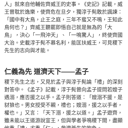
人」就來自他輔佐齊威王的史事。《史記》記載，威
王曾耽於逸樂，使齊危在旦夕，獨淳于髡敢於諷諫：
「國中有大鳥，止王之庭，三年不蜚又不鳴，王知此
鳥何也？」齊威王聽罷即悟自己就是無為的「大
鳥」，決心「一飛沖天」、「一鳴驚人」，終使齊國
大治。史載淳于髡不慕名利，能匡扶威王，可見稷下
先生的志向與才能。
仁義為先 道濟天下——孟子
稷下先生之志，又見於孟子與淳于髡論「禮」的深刻
對答中。《孟子》記載，淳于髡曾向孟子提問若嫂子
遇溺，應否援之以手。孟子則答道：「嫂溺不援，是
豺狼也。男女授受不親，禮也；嫂溺，援之以手者，
權也。」又言：「天下溺，援之以道。」孟子遊齊，
雖未能以王道游說宣王，但與學者爭鳴稷下間，盡顯