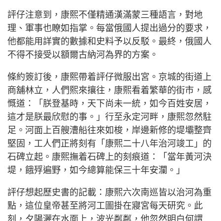
評仔注意到，康熙不僅精通漢滿蒙三種語言，對地
理、軍事也瞭如指掌。每當俄國人提出過分的要求，
他都能用詳實的數據和史料予以反駁。最終，俄國人
不得不接受以額爾古納河為界的方案。
條約簽訂後，康熙帶着評仔微服出宮。京城的街道上
商舖林立，人們熙來攘往，康熙看着繁華的街市，感
慨道：「朕登基時，天下尚未一統，如今百姓安居，
這才是朕最欣慰的事。」行至永定河畔，康熙忽然駐
足。河面上百艘漕船往來如梭，岸邊新修的堤壩整齊
堅固，工人們正將刻有「康熙二十八年治河竣工」的
石碑立起。康熙撫着石碑上的刻痕道：「當年黃河決
堤，餓殍遍野，如今總算能保三十年安瀾。」
評仔想起歷史書的記載：康熙六次南巡皆以治河為重
點，這位皇帝甚至將河工圖掛在寢宮每天研究。此
刻，夕陽灑在水面上，波光粼粼，他忽然明白何謂