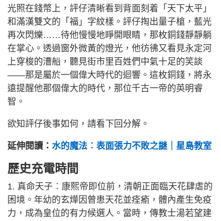
光照在錢幣上，評仔清晰看到背面刻着「天下太平」
和滿漢雙文的「福」字紋樣。評仔掏出量子槍，藍光
再次閃爍……待他慢慢地睜開眼睛，那枚銅錢靜靜躺
在掌心。透過窗外微黃的燈光，他彷彿又看見永定河
上穿梭的漕船，聽見街市里百姓們中氣十足的笑談
——那是屬於一個偉大時代的迴響。這枚銅錢，將永
遠提醒他那個偉大的時代，那位千古一帝的英明睿
智。
欲知評仔後事如何，請看下回分解。
延伸閱讀：
水的魔法︰表面張力不敗之謎｜星島教室
歷史充電時間
1. 真命天子︰康熙帝即位前，清朝正面臨天花肆虐的
困境。年幼的玄燁因曾患天花並痊瘉，體內產生免疫
力，成為皇位的有力候選人。當時，傳教士湯若望建