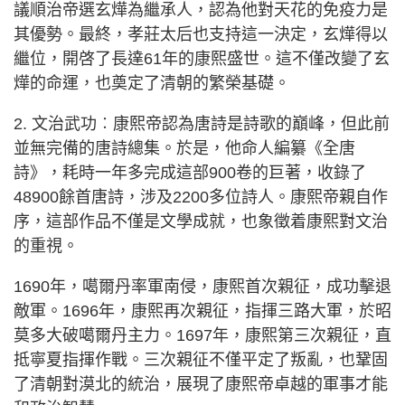
議順治帝選玄燁為繼承人，認為他對天花的免疫力是
其優勢。最終，孝莊太后也支持這一決定，玄燁得以
繼位，開啓了長達61年的康熙盛世。這不僅改變了玄
燁的命運，也奠定了清朝的繁榮基礎。
2. 文治武功︰康熙帝認為唐詩是詩歌的巔峰，但此前
並無完備的唐詩總集。於是，他命人編纂《全唐
詩》，耗時一年多完成這部900卷的巨著，收錄了
48900餘首唐詩，涉及2200多位詩人。康熙帝親自作
序，這部作品不僅是文學成就，也象徵着康熙對文治
的重視。
1690年，噶爾丹率軍南侵，康熙首次親征，成功擊退
敵軍。1696年，康熙再次親征，指揮三路大軍，於昭
莫多大破噶爾丹主力。1697年，康熙第三次親征，直
抵寧夏指揮作戰。三次親征不僅平定了叛亂，也鞏固
了清朝對漠北的統治，展現了康熙帝卓越的軍事才能