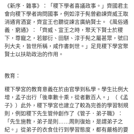
《新序．雜事》：「稷下學者喜議政事。」齊國君主
會向稷下學者詢問國事，例如淳于髡曾勸諫齊威王取
消通宵酒宴，齊宣王也聽從諫言廣納賢士。《風俗通
義．窮通》：「齊威、宣王之時，聚天下賢士於稷
下，尊寵之，若鄒衍、田駢、淳于髡之屬甚眾，號曰
列大夫，皆世所稱，咸作書刺世。」足見稷下學宮聚
賢士以扶助政治的作用。
教育：
稷下學宮的教育意義在於由官學到私學。學生比例大
增，孟子出行「後車數十乘，從者數百人。」（《孟
子》）此外，稷下學宮也建立了較為完善的學習制規
則，例如稷下先生管仲創作了《管子．弟子職》：
「先生施教，弟子是則……周則復始，是謂弟子之
紀。」從弟子的衣食住行到學習態度，都有嚴格的要