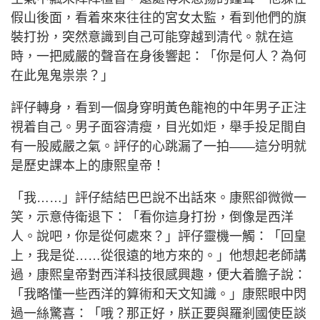
假山後面，看着來來往往的宮女太監，看到他們的旗
裝打扮，突然意識到自己可能穿越到清代。就在這
時，一把威嚴的聲音在身後響起：「你是何人？為何
在此鬼鬼祟祟？」
評仔轉身，看到一個身穿明黃色龍袍的中年男子正注
視着自己。男子面容清瘦，目光如炬，舉手投足間自
有一股威嚴之氣。評仔的心跳漏了一拍——這分明就
是歷史課本上的康熙皇帝！
「我……」評仔結結巴巴說不出話來。康熙卻微微一
笑，示意侍衛退下：「看你這身打扮，倒像是西洋
人。說吧，你是從何處來？」評仔靈機一觸：「回皇
上，我是從……從很遠的地方來的。」他想起老師講
過，康熙皇帝對西洋科技很感興趣，便大着膽子說：
「我略懂一些西洋的算術和天文知識。」康熙眼中閃
過一絲驚喜：「哦？那正好，朕正要與羅剎國使臣談