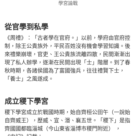
學宮論戰
從官學到私學
《周禮》：「古者學在官府。」以前，學府由官府控
制，除王公貴族外，平民百姓沒有機會學習知識。後
來禮樂崩壞，官吏、王公貴族流離四散，民間漸漸出
現了私人辦學，逐漸在民間出現「士」階層。到了春
秋時期，各諸侯國為了富國強兵，往往禮賢下士，
「養士」之風遂成。
成立稷下學宮
稷下學宮成立於戰國時期，始自齊桓公田午（一說始
自齊威王），歷威、宣、湣、襄五世。「稷下」是指
齊國國都臨淄城（今山東省淄博市稷門附近） ，