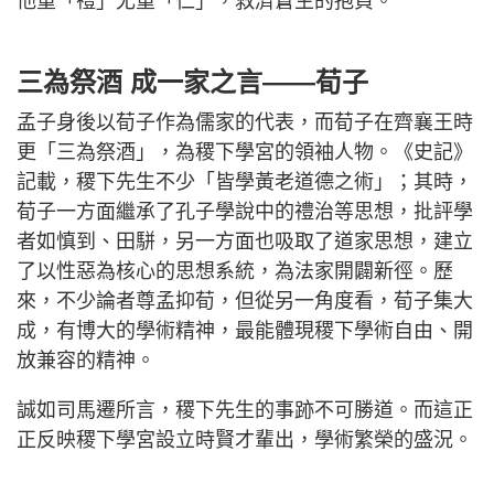
他重「禮」尤重「仁」，救濟蒼生的抱負。
三為祭酒 成一家之言——荀子
孟子身後以荀子作為儒家的代表，而荀子在齊襄王時
更「三為祭酒」，為稷下學宮的領袖人物。《史記》
記載，稷下先生不少「皆學黃老道德之術」；其時，
荀子一方面繼承了孔子學說中的禮治等思想，批評學
者如慎到、田駢，另一方面也吸取了道家思想，建立
了以性惡為核心的思想系統，為法家開闢新徑。歷
來，不少論者尊孟抑荀，但從另一角度看，荀子集大
成，有博大的學術精神，最能體現稷下學術自由、開
放兼容的精神。
誠如司馬遷所言，稷下先生的事跡不可勝道。而這正
正反映稷下學宮設立時賢才輩出，學術繁榮的盛況。