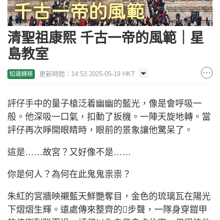
清聖祖康熙 千古一帝的風範｜星
島教室
更新時間：14:53 2025-05-19 HKT
知識轉移
評仔手中的量子槍泛着幽幽的藍光，像是會呼吸一
般。他深吸一口氣，扣動了扳機。一陣天旋地轉。當
評仔再次睜開眼睛時，眼前的景象讓他驚呆了。
這是……故宮？又好像不是……
你是何人？為何在此鬼鬼祟祟？
朱紅的宮牆映襯藍天鮮艷奪目，金色的琉璃瓦在陽光
下熠熠生輝。遠處傳來整齊的步聲，一隊身穿鎧甲