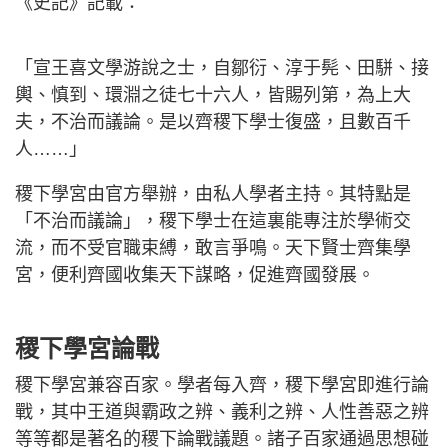
《史記》記載：
「宣王喜文學游說之士，自鄒衍、淳于髡、田駢、接
輿、慎到、環淵之徒七十六人，皆賜列第，為上大
夫，不治而議論。是以齊稷下學士復盛，且數百千
人……」
稷下學宮由官方舉辦，由私人學者主持。其特點是
「不治而議論」，稷下學士在這裏能專注於學術交
流，而不受官職束縛，敢言爭鳴。天下賢士齊集學
宮，便利齊國收集天下謀略，促進齊國發展。
稷下學宮論戰
稷下學宮兼容百家。學者每入齊，稷下學宮即進行論
戰，其中王道與霸政之辨、義利之辨、人性善惡之辨
等等都是著名的稷下論戰議題。諸子百家通過思想碰