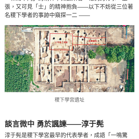
張，又可見「士」的精神抱負——以下不妨從三位著
名稷下學者的事跡中窺探一二 ——
稷下學宮遺址
談言微中 勇於諷諫——淳于髡
淳于髡是稷下學宮最早的代表學者，成語「一鳴驚