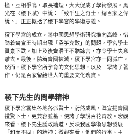
撞，互相爭鳴，取長補短，大大促成了學術發展。馬
光在〈稷下賦〉中說：「致千里之奇士，總百家之偉
說。」正正概括了稷下學宮的學術意義。
稷下學宮的成立，將中國思想學術研究推向高峰，惜
隨着齊宣王時期出現「濫竽充數」的問題，學宮學士
質素下跌。加上及後齊湣王不聽諫言，亦令學士失意
離去。最後，隨着齊國被滅，稷下學宮亦一同滅亡。
然而，稷下學宮所孕育的文化思想，以及一眾諸子著
作，仍是百家留給世人的重要文化瑰寶。
稷下先生的問學精神
稷下學宮雲集各地各派賢士，蔚然成風，既宣揚齊國
禮賢下士，更兼容並蓄，使諸子學說百花齊放。宏觀
來看，稷下先生議政論道，反映我國學術思想發展
「和而不同」的精神；微觀來看，他們的行事、主