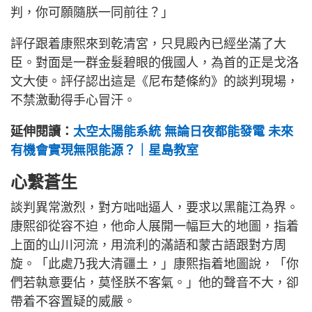
判，你可願隨朕一同前往？」
評仔跟着康熙來到乾清宮，只見殿內已經坐滿了大
臣。對面是一群金髮碧眼的俄國人，為首的正是戈洛
文大使。評仔認出這是《尼布楚條約》的談判現場，
不禁激動得手心冒汗。
延伸閱讀：
太空太陽能系統 無論日夜都能發電 未來
有機會實現無限能源？｜星島教室
心繫蒼生
談判異常激烈，對方咄咄逼人，要求以黑龍江為界。
康熙卻從容不迫，他命人展開一幅巨大的地圖，指着
上面的山川河流，用流利的滿語和蒙古語跟對方周
旋。「此處乃我大清疆土，」康熙指着地圖說，「你
們若執意要佔，莫怪朕不客氣。」他的聲音不大，卻
帶着不容置疑的威嚴。