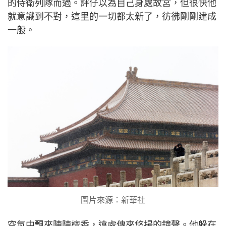
的侍衛列隊而過。評仔以為自己身處故宮，但很快他
就意識到不對，這里的一切都太新了，彷彿剛剛建成
一般。
圖片來源：新華社
空氣中飄來陣陣檀香，遠處傳來悠揚的鐘聲。他躲在