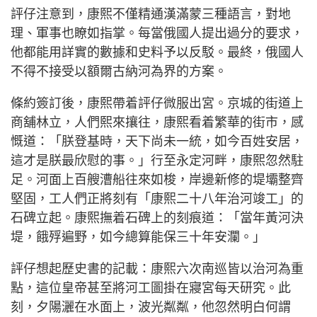
評仔注意到，康熙不僅精通漢滿蒙三種語言，對地
理、軍事也瞭如指掌。每當俄國人提出過分的要求，
他都能用詳實的數據和史料予以反駁。最終，俄國人
不得不接受以額爾古納河為界的方案。
條約簽訂後，康熙帶着評仔微服出宮。京城的街道上
商舖林立，人們熙來攘往，康熙看着繁華的街市，感
慨道：「朕登基時，天下尚未一統，如今百姓安居，
這才是朕最欣慰的事。」行至永定河畔，康熙忽然駐
足。河面上百艘漕船往來如梭，岸邊新修的堤壩整齊
堅固，工人們正將刻有「康熙二十八年治河竣工」的
石碑立起。康熙撫着石碑上的刻痕道：「當年黃河決
堤，餓殍遍野，如今總算能保三十年安瀾。」
評仔想起歷史書的記載：康熙六次南巡皆以治河為重
點，這位皇帝甚至將河工圖掛在寢宮每天研究。此
刻，夕陽灑在水面上，波光粼粼，他忽然明白何謂