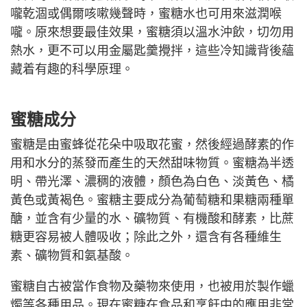
嚨乾涸或偶爾咳嗽幾聲時，蜜糖水也可用來滋潤喉
嚨。原來想要最佳效果，蜜糖須以溫水沖飲，切勿用
熱水，更不可以用金屬匙羹攪拌，這些冷知識背後蘊
藏着有趣的科學原理。
蜜糖成分
蜜糖是由蜜蜂從花朵中吸取花蜜，然後經過酵素的作
用和水分的蒸發而產生的天然甜味物質。蜜糖為半透
明、帶光澤、濃稠的液體，顏色為白色、淡黃色、橘
黃色或黃褐色。蜜糖主要成分為葡萄糖和果糖兩種單
醣，並含有少量的水、礦物質、有機酸和酵素，比蔗
糖更容易被人體吸收；除此之外，還含有各種維生
素、礦物質和氨基酸。
蜜糖自古被當作食物及藥物來使用，也被用於製作蠟
燭等各種用品。現在蜜糖在食品和烹飪中的應用非常