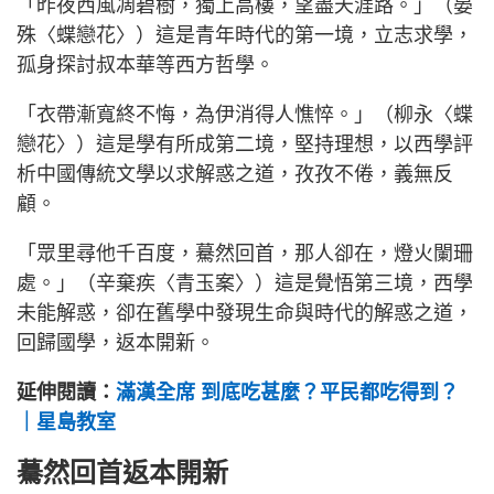
「昨夜西風凋碧樹，獨上高樓，望盡天涯路。」（晏
殊〈蝶戀花〉）這是青年時代的第一境，立志求學，
孤身探討叔本華等西方哲學。
「衣帶漸寬終不悔，為伊消得人憔悴。」（柳永〈蝶
戀花〉）這是學有所成第二境，堅持理想，以西學評
析中國傳統文學以求解惑之道，孜孜不倦，義無反
顧。
「眾里尋他千百度，驀然回首，那人卻在，燈火闌珊
處。」（辛棄疾〈青玉案〉）這是覺悟第三境，西學
未能解惑，卻在舊學中發現生命與時代的解惑之道，
回歸國學，返本開新。
延伸閱讀：
滿漢全席 到底吃甚麼？平民都吃得到？
｜星島教室
驀然回首返本開新