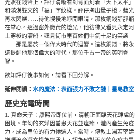
光照在錢幣上，評仔清晰看到背面刻着「天下太平」
和滿漢雙文的「福」字紋樣。評仔掏出量子槍，藍光
再次閃爍……待他慢慢地睜開眼睛，那枚銅錢靜靜躺
在掌心。透過窗外微黃的燈光，他彷彿又看見永定河
上穿梭的漕船，聽見街市里百姓們中氣十足的笑談
——那是屬於一個偉大時代的迴響。這枚銅錢，將永
遠提醒他那個偉大的時代，那位千古一帝的英明睿
智。
欲知評仔後事如何，請看下回分解。
延伸閱讀：
水的魔法︰表面張力不敗之謎｜星島教室
歷史充電時間
1. 真命天子︰康熙帝即位前，清朝正面臨天花肆虐的
困境。年幼的玄燁因曾患天花並痊瘉，體內產生免疫
力，成為皇位的有力候選人。當時，傳教士湯若望建