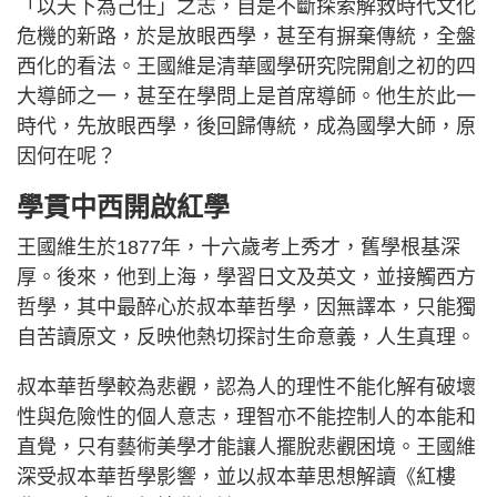
「以天下為己任」之志，自是不斷探索解救時代文化
危機的新路，於是放眼西學，甚至有摒棄傳統，全盤
西化的看法。王國維是清華國學研究院開創之初的四
大導師之一，甚至在學問上是首席導師。他生於此一
時代，先放眼西學，後回歸傳統，成為國學大師，原
因何在呢？
學貫中西開啟紅學
王國維生於1877年，十六歲考上秀才，舊學根基深
厚。後來，他到上海，學習日文及英文，並接觸西方
哲學，其中最醉心於叔本華哲學，因無譯本，只能獨
自苦讀原文，反映他熱切探討生命意義，人生真理。
叔本華哲學較為悲觀，認為人的理性不能化解有破壞
性與危險性的個人意志，理智亦不能控制人的本能和
直覺，只有藝術美學才能讓人擺脫悲觀困境。王國維
深受叔本華哲學影響，並以叔本華思想解讀《紅樓