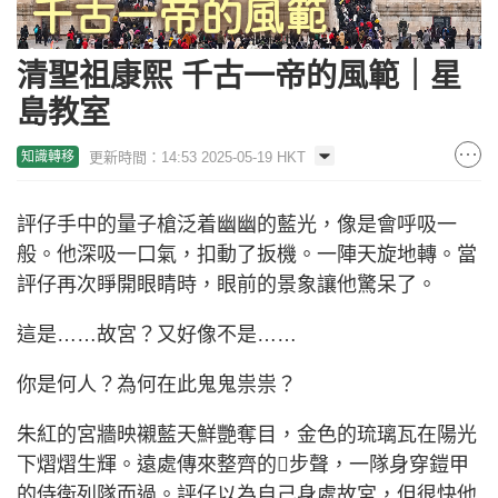
清聖祖康熙 千古一帝的風範｜星
島教室
更新時間：14:53 2025-05-19 HKT
知識轉移
評仔手中的量子槍泛着幽幽的藍光，像是會呼吸一
般。他深吸一口氣，扣動了扳機。一陣天旋地轉。當
評仔再次睜開眼睛時，眼前的景象讓他驚呆了。
這是……故宮？又好像不是……
你是何人？為何在此鬼鬼祟祟？
朱紅的宮牆映襯藍天鮮艷奪目，金色的琉璃瓦在陽光
下熠熠生輝。遠處傳來整齊的步聲，一隊身穿鎧甲
的侍衛列隊而過。評仔以為自己身處故宮，但很快他