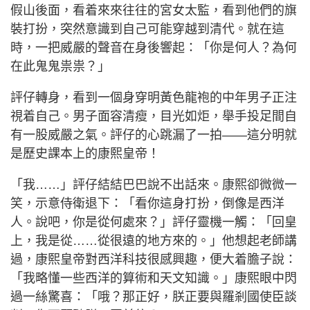
假山後面，看着來來往往的宮女太監，看到他們的旗
裝打扮，突然意識到自己可能穿越到清代。就在這
時，一把威嚴的聲音在身後響起：「你是何人？為何
在此鬼鬼祟祟？」
評仔轉身，看到一個身穿明黃色龍袍的中年男子正注
視着自己。男子面容清瘦，目光如炬，舉手投足間自
有一股威嚴之氣。評仔的心跳漏了一拍——這分明就
是歷史課本上的康熙皇帝！
「我……」評仔結結巴巴說不出話來。康熙卻微微一
笑，示意侍衛退下：「看你這身打扮，倒像是西洋
人。說吧，你是從何處來？」評仔靈機一觸：「回皇
上，我是從……從很遠的地方來的。」他想起老師講
過，康熙皇帝對西洋科技很感興趣，便大着膽子說：
「我略懂一些西洋的算術和天文知識。」康熙眼中閃
過一絲驚喜：「哦？那正好，朕正要與羅剎國使臣談