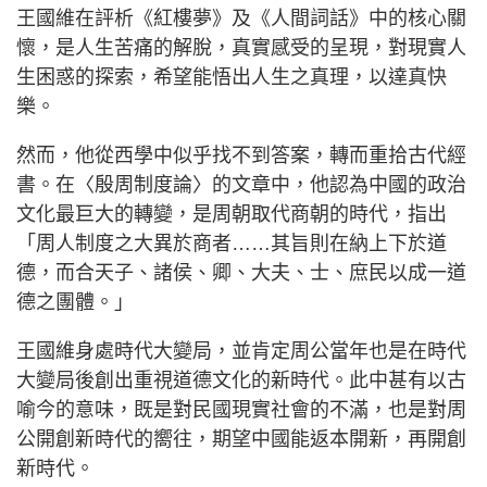
王國維在評析《紅樓夢》及《人間詞話》中的核心關
懷，是人生苦痛的解脫，真實感受的呈現，對現實人
生困惑的探索，希望能悟出人生之真理，以達真快
樂。
然而，他從西學中似乎找不到答案，轉而重拾古代經
書。在〈殷周制度論〉的文章中，他認為中國的政治
文化最巨大的轉變，是周朝取代商朝的時代，指出
「周人制度之大異於商者……其旨則在納上下於道
德，而合天子、諸侯、卿、大夫、士、庶民以成一道
德之團體。」
王國維身處時代大變局，並肯定周公當年也是在時代
大變局後創出重視道德文化的新時代。此中甚有以古
喻今的意味，既是對民國現實社會的不滿，也是對周
公開創新時代的嚮往，期望中國能返本開新，再開創
新時代。