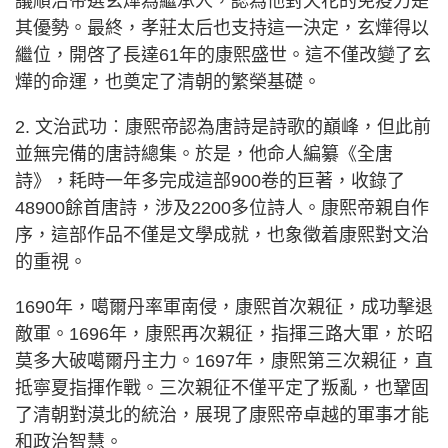
議順治帝選玄燁為繼承人，認為他對天花的免疫力是
其優勢。最終，孝莊太后也支持這一決定，玄燁得以
繼位，開啓了長達61年的康熙盛世。這不僅改變了玄
燁的命運，也奠定了清朝的繁榮基礎。
2. 文治武功︰康熙帝認為唐詩是詩歌的巔峰，但此前
並無完備的唐詩總集。於是，他命人編纂《全唐
詩》，耗時一年多完成這部900卷的巨著，收錄了
48900餘首唐詩，涉及2200多位詩人。康熙帝親自作
序，這部作品不僅是文學成就，也象徵着康熙對文治
的重視。
1690年，噶爾丹率軍南侵，康熙首次親征，成功擊退
敵軍。1696年，康熙再次親征，指揮三路大軍，於昭
莫多大破噶爾丹主力。1697年，康熙第三次親征，直
抵寧夏指揮作戰。三次親征不僅平定了叛亂，也鞏固
了清朝對漠北的統治，展現了康熙帝卓越的軍事才能
和政治智慧。