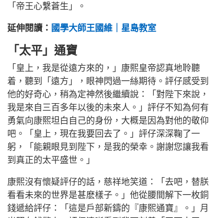
「帝王心繫蒼生」。
延伸閱讀：
國學大師王國維｜星島教室
「太平」通寶
「皇上，我是從遠方來的，」康熙皇帝認真地聆聽
着，聽到「遠方」，眼神閃過一絲期待。評仔感受到
他的好奇心，稍為定神然後繼續說：「對陛下來說，
我是來自三百多年以後的未來人。」評仔不知為何有
勇氣向康熙坦白自己的身份，大概是因為對他的敬仰
吧。「皇上，現在我要回去了。」評仔深深鞠了一
躬，「能親眼見到陛下，是我的榮幸。謝謝您讓我看
到真正的太平盛世。」
康熙沒有懷疑評仔的話，慈祥地笑道：「去吧，替朕
看看未來的世界是甚麽樣子。」他從腰間解下一枚銅
錢遞給評仔：「這是戶部新鑄的『康熙通寶』。」月