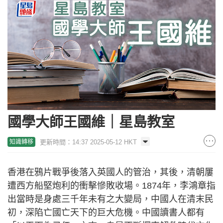
國學大師王國維｜星島教室
更新時間：14:37 2025-05-12 HKT
知識轉移
香港在鴉片戰爭後落入英國人的管治，其後，清朝屢
遭西方船堅炮利的衝擊慘敗收場。1874年，李鴻章指
出當時是身處三千年未有之大變局，中國人在清末民
初，深陷亡國亡天下的巨大危機。中國讀書人都有