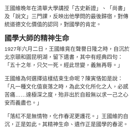
王國維晚年在清華大學講授「古史新證」、「尚書」
及「說文」三門課，反映出他學問的最後歸宿，對傳
統道德文化價值的認同，對國學的肯定。
國學大師的精神生命
1927年六月二日，王國維竟在聲譽日隆之時，自沉於
北京頤和園昆明湖，留下遺書，其中有經典四句：
「五十之年，只欠一死。經此世變，義無再辱。」
王國維為何選擇這樣結束生命呢？陳寅恪如是說：
「凡一種文化值衰落之時，為此文化所化之人，必感
苦痛……達極深之度，殆非出於自殺無以求一己之心
安而義盡也。」
「落紅不是無情物，化作春泥更護花。」王國維的自
沉，正是如此。其精神生命、遺作正是國學的春泥。