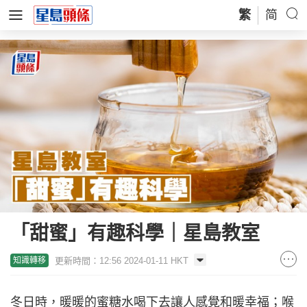
繁
简
「甜蜜」有趣科學｜星島教室
更新時間：12:56 2024-01-11 HKT
知識轉移
冬日時，暖暖的蜜糖水喝下去讓人感覺和暖幸福；喉