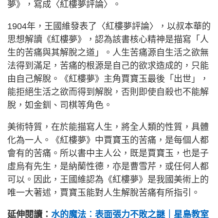
夢》，寫成〈紅樓夢評論〉。
1904年，王國維發表了〈紅樓夢評論〉，以叔本華的
思想解讀《紅樓夢》，認為該書核心精神是描寫「人
生的苦痛與其解脫之道」。人生苦痛源自生活之欲無
法得到滿足，苦痛的根源是自己的欲求造成的，只能
由自己解脫。《紅樓夢》主角賈寶玉最後「出世」，
能拒絕生活之欲而得到解脫，否則即使自殺也不能解
脫，如金釧、司棋等角色。
美術特質，在於能描寫人生，將全人類的性質，具體
化為一人。《紅樓夢》中賈寶玉的苦痛，是每個人都
會有的苦痛。所以書中主人公，既是賈寶玉，也是子
虛烏有先生，是納蘭性德，亦是曹雪芹，或任何人都
可以。因此，王國維認為《紅樓夢》是我國美術上的
唯一大著述，賈寶玉能對人生解脫苦痛有所指引。
延伸閱讀：
水的魔法︰表面張力不敗之謎｜星島教室