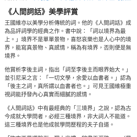
《人間詞話》美學評賞
王國維亦以美學分析傳統的詞。他的《人間詞話》成
為品評詞學的經典之作。書中說：「詞以境界為最
上。」境界不是單單景物，喜怒哀樂也是人心中的境
界，能寫真景物、真感情，稱為有境界，否則便是無
境界。
他賞析李後主詞，指出「詞至李後主而眼界始大。」
並引尼采之言：「一切文學，余愛以血書者。」認為
「後主之詞，真所謂以血書者也。」可見王國維極重
視詞能抒發內心真實而細膩的感情。
《人間詞話》中有最經典的「三境界」之說，認為古
今成就大學問者，必經三種境界，非大詞人不能道。
這三種境界也是他成就學問歷程的夫子自道。