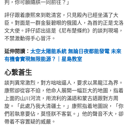
判，你可願隨朕一同前往？」
評仔跟着康熙來到乾清宮，只見殿內已經坐滿了大
臣。對面是一群金髮碧眼的俄國人，為首的正是戈洛
文大使。評仔認出這是《尼布楚條約》的談判現場，
不禁激動得手心冒汗。
延伸閱讀：
太空太陽能系統 無論日夜都能發電 未來
有機會實現無限能源？｜星島教室
心繫蒼生
談判異常激烈，對方咄咄逼人，要求以黑龍江為界。
康熙卻從容不迫，他命人展開一幅巨大的地圖，指着
上面的山川河流，用流利的滿語和蒙古語跟對方周
旋。「此處乃我大清疆土，」康熙指着地圖說，「你
們若執意要佔，莫怪朕不客氣。」他的聲音不大，卻
帶着不容置疑的威嚴。