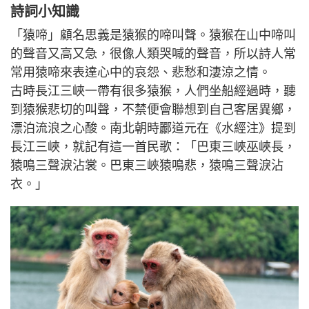
詩詞小知識
「猿啼」顧名思義是猿猴的啼叫聲。猿猴在山中啼叫
的聲音又高又急，很像人類哭喊的聲音，所以詩人常
常用猿啼來表達心中的哀怨、悲愁和淒涼之情。
古時長江三峽一帶有很多猿猴，人們坐船經過時，聽
到猿猴悲切的叫聲，不禁便會聯想到自己客居異鄉，
漂泊流浪之心酸。南北朝時酈道元在《水經注》提到
長江三峽，就記有這一首民歌：「巴東三峽巫峽長，
猿鳴三聲淚沾裳。巴東三峽猿鳴悲，猿鳴三聲淚沾
衣。」