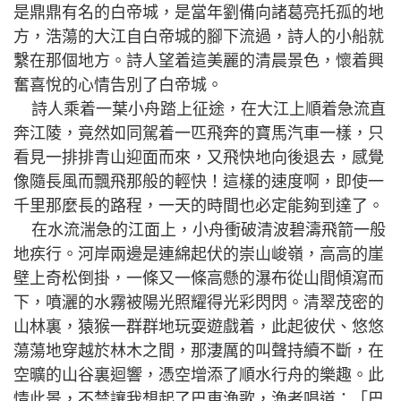
是鼎鼎有名的白帝城，是當年劉備向諸葛亮托孤的地
方，浩蕩的大江自白帝城的腳下流過，詩人的小船就
繫在那個地方。詩人望着這美麗的清晨景色，懷着興
奮喜悅的心情告別了白帝城。
詩人乘着一葉小舟踏上征途，在大江上順着急流直
奔江陵，竟然如同駕着一匹飛奔的寶馬汽車一樣，只
看見一排排青山迎面而來，又飛快地向後退去，感覺
像隨長風而飄飛那般的輕快！這樣的速度啊，即使一
千里那麼長的路程，一天的時間也必定能夠到達了。
在水流湍急的江面上，小舟衝破清波碧濤飛箭一般
地疾行。河岸兩邊是連綿起伏的崇山峻嶺，高高的崖
壁上奇松倒掛，一條又一條高懸的瀑布從山間傾瀉而
下，噴灑的水霧被陽光照耀得光彩閃閃。清翠茂密的
山林裏，猿猴一群群地玩耍遊戲着，此起彼伏、悠悠
蕩蕩地穿越於林木之間，那淒厲的叫聲持續不斷，在
空曠的山谷裏迴響，憑空增添了順水行舟的樂趣。此
情此景，不禁讓我想起了巴東漁歌，漁者唱道：「巴