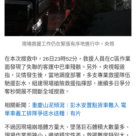
現場救援工作仍在緊張有序地進行中。央視
在本次搜救中，26日23時52分，救援人員在C區作業
面發現了失聯的客運中巴車殘骸。另外，央視報道
指，災情發生後，當地調度部署，多支專業救援隊伍
馳援彭水，組建現場搶險救援指揮部，連續多日爭分
奪秒開展不間斷全域搜救。
相關新聞：
重慶山泥傾瀉︱彭水安置點貨車難入 電
單車義工排隊爭送水送糧︱有片
不過因現場崩塌體方量大、墜落巨石體積大數量多、
現場作業面狹小、邊坡穩定性差，救援難度特別大，