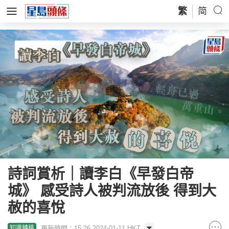
繁
简
詩詞賞析｜讀李白《早發白帝
城》 感受詩人被判流放後 得到大
赦的喜悅
更新時間：15:26 2024-01-11 HKT
知識轉移