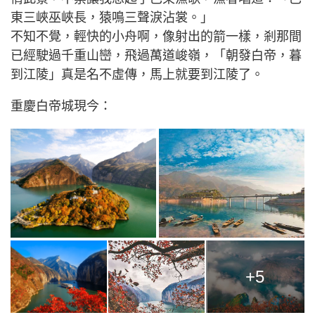
東三峽巫峽長，猿鳴三聲淚沾裳。」
不知不覺，輕快的小舟啊，像射出的箭一樣，剎那間
已經駛過千重山巒，飛過萬道峻嶺，「朝發白帝，暮
到江陵」真是名不虛傳，馬上就要到江陵了。
重慶白帝城現今：
+5