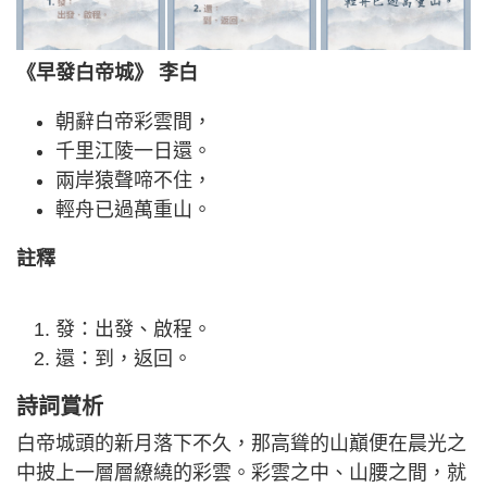
《早發白帝城》 李白
朝辭白帝彩雲間，
千里江陵一日還。
兩岸猿聲啼不住，
輕舟已過萬重山。
註釋
發：出發、啟程。
還：到，返回。
詩詞賞析
白帝城頭的新月落下不久，那高聳的山巔便在晨光之
中披上一層層繚繞的彩雲。彩雲之中、山腰之間，就