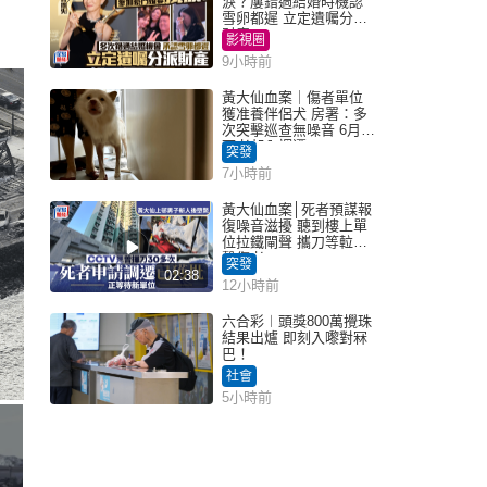
淚？屢錯過結婚時機認
雪卵都遲 立定遺囑分派
財產
影視圈
9小時前
黃大仙血案｜傷者單位
獲准養伴侶犬 房署：多
次突擊巡查無噪音 6月批
死者邨內調遷
突發
7小時前
黃大仙血案│死者預謀報
復噪音滋擾 聽到樓上單
位拉鐵閘聲 攜刀等𨋢伏
擊傷者
突發
02:38
12小時前
六合彩︱頭獎800萬攪珠
結果出爐 即刻入嚟對冧
巴！
社會
5小時前