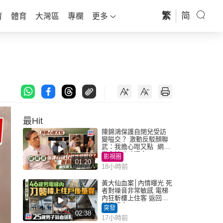
繁
简
育
體育
大灣區
專欄
更多
最Hit
陳錦鴻保護自閉兒受訪
變嗌交？ 激動反駁顏聯
武：我擔心咁又點 網民
批主持咄咄逼人
影視圈
01:20
18小時前
黃大仙血案│內情曝光 死
者對噪音非常敏感 電梯
內狂斬樓上住客 返回住
所墮樓亡
突發
02:38
17小時前