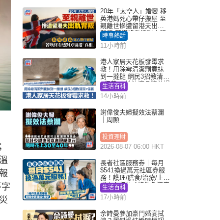
20年「太空人」婚變 移
英港媽死心帶仔搬屋 至
親離世慘遭留港夫出軌
背叛 苦嘆終看透對方留
時事熱話
港「真相」｜Juicy叮
11小時前
港人家居天花板發霉求
救！用除霉清潔劑竟抹
到一撻撻 網民3招教清潔
+保養 本地油漆品牌曾提
生活百科
醒勿用1物防變色
14小時前
謝偉俊夫婦擬效法蔡瀾
｜周顯
投資理財
；
2026-08-07 06:00 HKT
溫
長者社區服務券｜每月
$541換過萬元社區券服
報
務！護理/膳食/治療/上門
或中心任揀 1條件免資產
等字
生活百科
審查（附申請資格及教
17小時前
災
學）
佘詩曼參加豪門婚宴拭