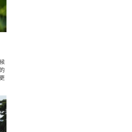
候
的
更