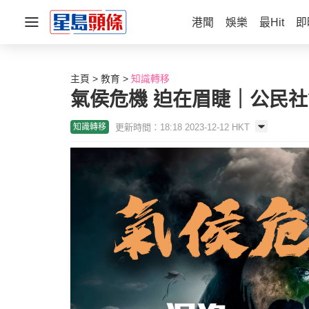
港聞
娛樂
最Hit
即
主頁
教育
知識轉移
氣侯危機 迫在眉睫｜公民社
更新時間：18:18 2023-12-12 HKT
知識轉移