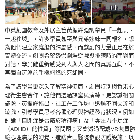
+1
中英劇團教育及外展主管黃振輝強調學員「一起玩、
一起參與」，許多學員甚至與兄弟姊妹一同報名，想
為他們建立家庭般的歸屬感，而戲劇的力量正是在於
實體交流。劇團希望透過劇場遊戲與排練時的面對面
對話，學員能重新感受到人與人之間的真誠互動，不
再獨自沉溺於手機網絡的死胡同。
為了讓學員更深入了解精神健康，劇團特別與香港心
理衛生會合作，讓他們透過課堂與演練，更認識相關
議題。黃振輝指出，社工在工作坊中透過不同交流和
遊戲，引導學員思考各種心理與神經發育狀況。例如
討論「自閉症是否屬於精神病」及「專注力不足症
（ADHD）的性質」等問題；又會透過配戴VR裝置體
驗心理病患的幻覺、造訪青山醫院參觀防護設施，以