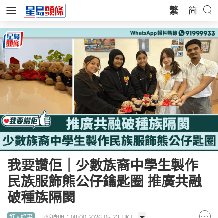
繁
简
我要讚佢｜少數族裔中學生製作
民族服飾熊公仔鑰匙圈 推廣共融
破種族隔閡
更新時間：08:00 2026-05-23 HKT
好人好事