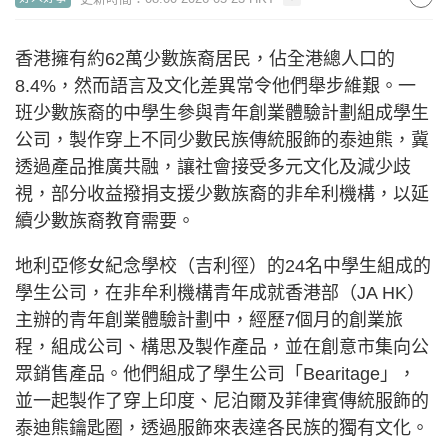
香港擁有約62萬少數族裔居民，佔全港總人口的
8.4%，然而語言及文化差異常令他們舉步維艱。一
班少數族裔的中學生參與青年創業體驗計劃組成學生
公司，製作穿上不同少數民族傳統服飾的泰迪熊，冀
透過產品推廣共融，讓社會接受多元文化及減少歧
視，部分收益撥捐支援少數族裔的非牟利機構，以延
續少數族裔教育需要。
地利亞修女紀念學校（吉利徑）的24名中學生組成的
學生公司，在非牟利機構青年成就香港部（JA HK）
主辦的青年創業體驗計劃中，經歷7個月的創業旅
程，組成公司、構思及製作產品，並在創意市集向公
眾銷售產品。他們組成了學生公司「Bearitage」，
並一起製作了穿上印度、尼泊爾及菲律賓傳統服飾的
泰迪熊鑰匙圈，透過服飾來表達各民族的獨有文化。