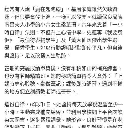
經常有人說「贏在起跑線」，基層家庭雖然欠缺資
源，但只要奮發上進，一樣可以發亮。就讀保良局陳
南昌夫人小學的小六女生梁芷珊，六年來靠着「一小
時自律」法則，不但升上心儀中學，更連奪《我要讚
佢》「最值得表揚學生」及「黃大仙區傑出學生選
舉」優秀學生，她以行動證明起點即使平凡，但自律
與堅持，足以改寫人生軌跡。
芷珊的亮麗成績單背後，沒有堆積如山的補充練習，
也沒有名師精讀班。她的秘訣簡單得令人意外：「上
課時專心聆聽、勤做筆記；課後即時溫習，遇到不懂
的地方便立刻請教老師或哥哥。」
這份自律，6年如1日。她堅持每天放學後溫習至少一
小時，主動完成補充練習，並利用學校網上平台閱讀
英文圖書，逐步累積詞彙。她形容，良好習慣是在老
師鼓勵下「成長」而非「強逼」。遇到難題，她從不