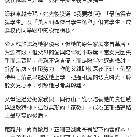
儀仗隊聯合升旗，亮相中央電視台廣播中。
憑藉卓越表現，她先後獲選《我要讚佢》「最值得表
揚學生」及「黃大仙區傑出學生選舉」優秀學生，成
為校內同學眼中的模範榜樣。
旁人或許認為她很優秀，但她的原生家庭來自基層，
資源有限，但父母的愛與陪伴從不缺席。當女兒因失
手而沮喪時，母親不會責備，而是陪伴她逐題檢討、
拆解錯處。任職勞力工作的父親即使深夜下班，仍堅
持每日清晨早起送她上學，把握相處的珍貴時光，聆
聽女兒心事，引導她思考與解難。
父母透過分擔家務與一同行山，從小培養她的責任感
與堅毅精神。這份無形的「家教」，成為芷珊追夢路
上最堅實的後盾。
距離升中尚有數月，芷珊已翻開哥哥留下的舊課本，