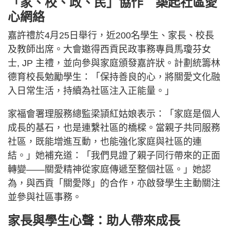
「家、校、政、民」協作 築起社區愛
心網絡
嘉許禮於4月25日舉行，近200名學生、家長、校長
及教師出席。大會邀得西貢民政事務專員馬瓊芬女
士, JP 主禮，並向參與家庭頒發嘉許狀。計劃統籌林
德育校長勉勵學生：「保持善良的心，將關愛文化融
入日常生活，持續為社區注入正能量。」
家福會署理服務總監梁頴紅姑娘表示：「家庭是個人
成長的基石，也是連繫社區的橋樑。當親子共同服務
社區，既能增進互動，也能強化家庭與社區的連
結。」她補充道：「我們見證了親子同行帶來的正面
轉變——關愛精神從家庭傳遞至整個社區。」她認
為，與西貢「關愛隊」的合作，亦啟發學生主動關注
並參與社區事務。
家長與學生心聲：助人帶來成長