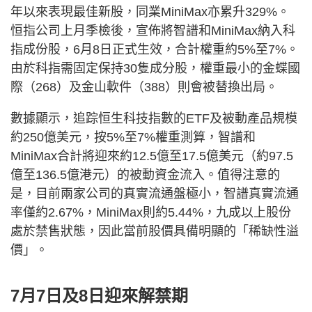
年以來表現最佳新股，同業MiniMax亦累升329%。
恒指公司上月季檢後，宣佈將智譜和MiniMax納入科
指成份股，6月8日正式生效，合計權重約5%至7%。
由於科指需固定保持30隻成分股，權重最小的金蝶國
際（268）及金山軟件（388）則會被替換出局。
數據顯示，追踪恒生科技指數的ETF及被動產品規模
約250億美元，按5%至7%權重測算，智譜和
MiniMax合計將迎來約12.5億至17.5億美元（約97.5
億至136.5億港元）的被動資金流入。值得注意的
是，目前兩家公司的真實流通盤極小，智譜真實流通
率僅約2.67%，MiniMax則約5.44%，九成以上股份
處於禁售狀態，因此當前股價具備明顯的「稀缺性溢
價」。
7月7日及8日迎來解禁期