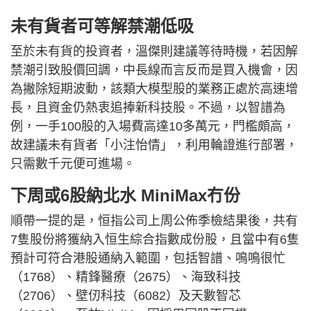
未有貨者可等解禁潮低吸
至於未有貨的投資者，溫傑則建議等待時機，若因解
禁潮引致股價回調，中長線而言反而是買入機會，因
為撇除短期波動，該類大模型股的業務正處於高速增
長，且資金仍熱衷追捧新科技股。不過，以智譜為
例，一手100股的入場費高達10多萬元，門檻頗高，
故建議未有貨者「小注怡情」，利用輪證進行部署，
只需數千元便可進場。
下周或6股納北水 MiniMax冇份
順帶一提的是，恒指公司上周公佈季檢結果後，共有
7隻股份將獲納入恒生綜合指數成份股，且當中有6隻
預計可符合港股通納入範圍，包括智譜、鳴鳴很忙
（1768）、精鋒醫療（2675）、海致科技
（2706）、壁仞科技（6082）及天數智芯