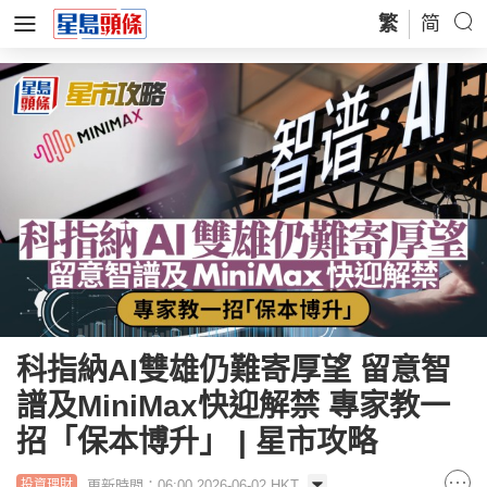
繁
简
科指納AI雙雄仍難寄厚望 留意智
譜及MiniMax快迎解禁 專家教一
招「保本博升」 | 星市攻略
更新時間：06:00 2026-06-02 HKT
投資理財