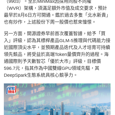
（9903）。至於MiniMax因採用同股不同權
（WVR）架構，須滿足額外市值及成交要求，預計
最早於8月6日方可開通。鑑於過去多隻「北水新貴」
也有炒作，上述股份下周一股價也惹來憧憬。
另一方面，開源證券早前首次覆蓋智譜，給予「買
入」評級，認為其標桿產品GLM-5推理與代碼能力接
近國際頂尖水平，並預期產品迭代及人才培育可持續
領先競品，將受益於高端Token量價齊升的過程。海
通國際則予天數智芯「優於大市」評級，目標價
596.7元，指其作為中國雙線GPU領域先驅，其
DeepSpark生態系統具核心競爭力。