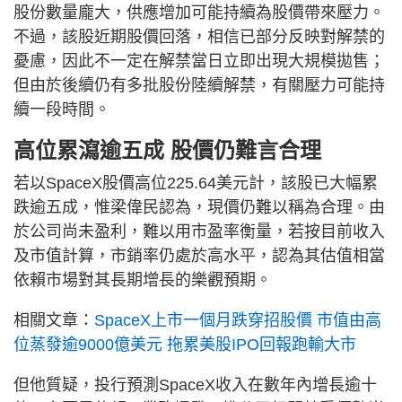
股份數量龐大，供應增加可能持續為股價帶來壓力。
不過，該股近期股價回落，相信已部分反映對解禁的
憂慮，因此不一定在解禁當日立即出現大規模拋售；
但由於後續仍有多批股份陸續解禁，有關壓力可能持
續一段時間。
高位累瀉逾五成 股價仍難言合理
若以SpaceX股價高位225.64美元計，該股已大幅累
跌逾五成，惟梁偉民認為，現價仍難以稱為合理。由
於公司尚未盈利，難以用市盈率衡量，若按目前收入
及市值計算，市銷率仍處於高水平，認為其估值相當
依賴市場對其長期增長的樂觀預期。
相關文章：
SpaceX上市一個月跌穿招股價 市值由高
位蒸發逾9000億美元 拖累美股IPO回報跑輸大市
但他質疑，投行預測SpaceX收入在數年內增長逾十