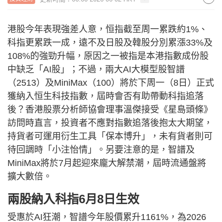
港股今年表現強差人意，恒指截至周一累跌約1%、
科指更累跌一成，遠不及日股及韓股分別累漲33%及
108%的強勁升幅，原因之一被指是本港指數成份股
中缺乏「AI股」；不過，兩大AI大模型股智譜
（2513）及MiniMax（100）將於下周一（8日）正式
獲納入恒生科技指數，屆時會否有助帶動科指追落
後？香港股票分析師協會理事溫傑接受《星島頭條》
訪問時直言，投資者不應對指數追落後抱太大期望，
持貨者可運用衍生工具「保本博升」，未有貨者則可
待回調時「小注怡情」。另要注意的是，智譜及
MiniMax將於7月起迎來龐大解禁潮，屆時流通盤將
擴大數倍。
兩股納入科指6月8日生效
受惠於AI狂潮，智譜今年股價累升1161%，為2026