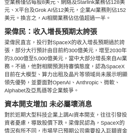
空業務僅佔每股8美元、網絡及Starlink業務佔128美
元、X平台及Grok AI佔12美元，企業AI業務則佔152
美元。換言之，AI相關業務佔估值超過一半。
梁偉民：收入增長預期太誇張
梁偉民直言，投行對SpaceX的收入增長預期過於誇
張，部分大行預計由目前約300億美元，增至2030年
的3,000億至5,000億美元，當中大部分增長來自AI業
務。不過，他對相關預測持審慎態度，認為SpaceX
目前在大模型、算力出租及晶片等領域尚未展示明顯
領先優勢，並要面對OpenAI、Anthropic、微軟、
Alphabet及亞馬遜等企業競爭。
資本開支增加 未必屬壞消息
對於近期大型科技企業上調AI資本開支，往往引發投
資者憂慮，導致股價下跌。梁偉民認為，SpaceX的
情況有所不同，市場早已預期公司需要投入巨額資金