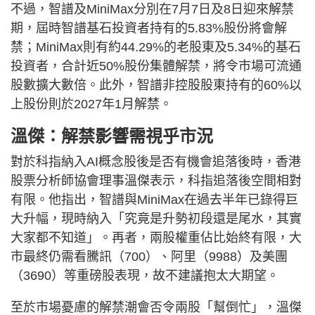
不過，智譜及MiniMax分別在7月7日及8日迎來解禁
期，屆時智譜基石投資者持有的5.83%股份將會解
禁；MiniMax則有約44.29%的老股東及5.34%的基石
投資者，合計近50%股份集體解禁，將令市場可流通
股數擴大數倍。此外，智譜非控股股東持有的60%以
上股份則於2027年1月解禁。
溫傑：解禁影響需視乎市況
對於科指納入AI概念股後是否有機會追落後時，香港
股票分析師協會理事溫傑表示，科指追落後空間相對
有限。他指出，智譜與MiniMax在過去半年已錄得巨
大升幅，現時納入「究竟是升勢初段還是尾水，其實
大家都不知道」。再者，兩股權重佔比始終有限，大
市最終仍需看騰訊（700）、阿里（9988）及美團
（3690）等重磅股表現，故不建議抱太大期望。
至於市場憂慮的解禁潮會否令兩股「幫倒忙」，溫傑