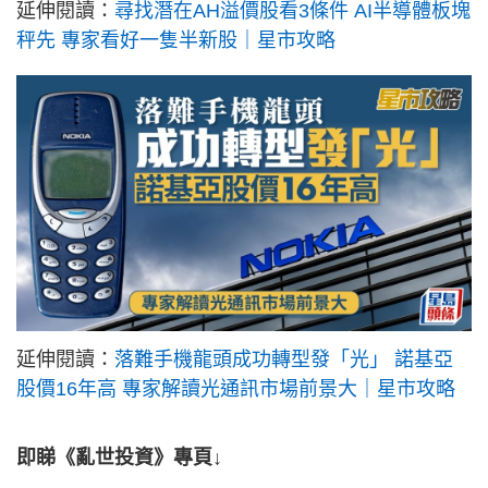
延伸閱讀：
尋找潛在AH溢價股看3條件 AI半導體板塊
秤先 專家看好一隻半新股｜星市攻略
延伸閱讀：
落難手機龍頭成功轉型發「光」 諾基亞
股價16年高 專家解讀光通訊市場前景大｜星市攻略
即睇《亂世投資》專頁↓