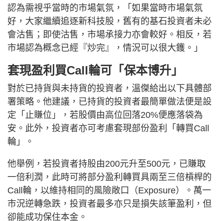
認為需視乎當時的市場氣氛，「如果當時市場氣氛
好，大家繼續追逐新科技股，舊有的基石投資者未必
會沽售；即使沽售，市場承接力亦會較好。相反，若
市場認為概念已經『炒完』，情況可以很大鑊。」
套現盈利買Call輪可「保本博升」
對於已持貨與未持貨的投資者，溫傑給出以下具體部
署策略。他建議，已持貨的投資者最簡單做法便是設
定「止賺位」，若股價由高位回落20%便應落袋為
安。此外，投資者亦可考慮套現部份盈利「轉買Call
輪」。
他舉例，若投資者持股由200元升至500元，已賺取
一倍利潤，此時可將部分盈利轉買具兩至三倍槓桿的
Call輪，以維持相同的風險敞口（Exposure）。萬一
市況逆轉急跌，投資者最多亦只是損失該筆盈利，但
卻能成功保住本金。