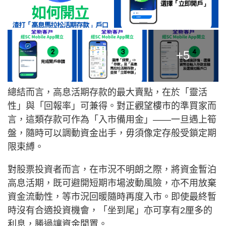
+5
總結而言，高息活期存款的最大賣點，在於「靈活
性」與「回報率」可兼得。對正觀望樓市的準買家而
言，這類存款可作為「入市備用金」——一旦遇上筍
盤，隨時可以調動資金出手，毋須像定存般受鎖定期
限束縛。
對股票投資者而言，在市況不明朗之際，將資金暫泊
高息活期，既可避開短期市場波動風險，亦不用放棄
資金流動性，等市況回暖隨時再度入市。即使最終暫
時沒有合適投資機會，「坐到尾」亦可享有2厘多的
利息，勝過讓資金閒置。