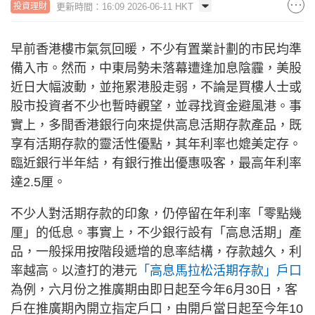
更新時間：16:09 2026-06-11 HKT
投資理財
早前香港樓市氣氛回暖，不少有置業計劃的市民均準
備入市。然而，中東局勢未落幕遭逢加息陰霾，美股
近日大幅波動，並拖累港股走弱，不論是買樓人士或
股市投資者不少也暫時觀望，並尋找資金避風港。事
實上，多間香港銀行向來提供高息活期存款產品，既
享有活期存款的靈活性優點，其年利率也媲美定存。
臨近銀行半年結，有銀行推出優惠吸客，最高年利率
達2.5厘。
不少人對活期存款的印象，仍停留在年利率「零點幾
厘」的低息。事實上，不少銀行設有「高息活期」產
品，一般採用按階段遞增的息率結構，存款越久，利
率越高。以渣打的港元
「高息馬拉松活期存款」戶口
為例，六月份之推廣期由即日起至今年6月30日，客
戶在推廣期內開立指定戶口，由開戶當日起至今年10