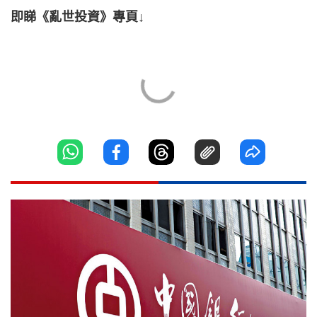
即睇《亂世投資》專頁↓