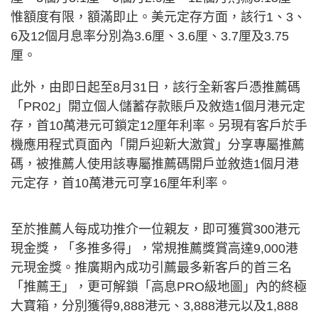
惟額度有限，額滿即止。美元定存方面，該行1、3、
6及12個月息率分別為3.6厘、3.6厘、3.7厘及3.75
厘。
此外，由即日起至8月31日，該行全新客戶憑推薦碼
「PR02」開立個人儲蓄存款賬戶及敘造1個月港元定
存，首10萬港元可鎖定12厘年利率。另現有客戶於手
機應用程式頁面內「開戶迎新大激賞」分享專屬推薦
碼，被推薦人使用該專屬推薦碼開戶並敘造1個月港
元定存，首10萬港元可享16厘年利率。
至於推薦人每成功推介一位親友，即可獲賞300港元
現金獎，「多推多得」，常規推薦獎賞高達9,000港
元現金獎。推廣期內成功引薦最多新客戶的首三名
「推薦王」，更可解鎖「高息PRO級地圖」內的終極
大寶箱，分別獲得9,888港元、3,888港元以及1,888