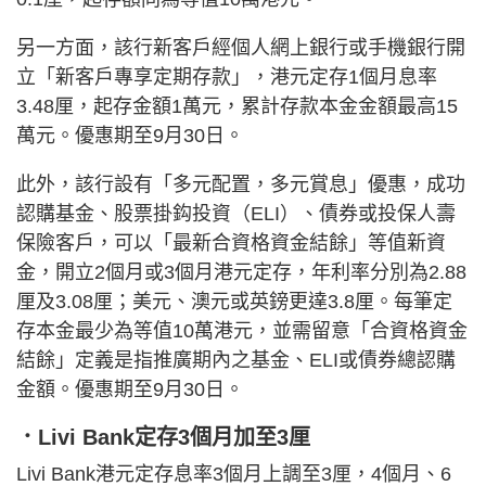
另一方面，該行新客戶經個人網上銀行或手機銀行開
立「新客戶專享定期存款」，港元定存1個月息率
3.48厘，起存金額1萬元，累計存款本金金額最高15
萬元。優惠期至9月30日。
此外，該行設有「多元配置，多元賞息」優惠，成功
認購基金、股票掛鈎投資（ELI）、債券或投保人壽
保險客戶，可以「最新合資格資金結餘」等值新資
金，開立2個月或3個月港元定存，年利率分別為2.88
厘及3.08厘；美元、澳元或英鎊更達3.8厘。每筆定
存本金最少為等值10萬港元，並需留意「合資格資金
結餘」定義是指推廣期內之基金、ELI或債券總認購
金額。優惠期至9月30日。
．Livi Bank定存3個月加至3厘
Livi Bank港元定存息率3個月上調至3厘，4個月、6