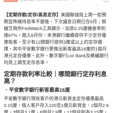
【定期存款/定存/高息定存】
美國聯儲局上周一如預
期宣佈維持息率不變後，下次議息日期已在9月；根
據芝商所FedWatch工具顯示，加息0.25厘機會率則
達67%。踏入8月份，本港銀行繼續提供不少定存優
惠吸客，至少有12間銀行提供3厘或以上的定存選
擇，其中平安數字銀行更推出新客最高16厘的1個月
港元定存優惠。此外，數字銀行Livi Bank及螞蟻銀行
均見上調至定存息率。
定期存款利率比較｜哪間銀行定存利息
高？
．平安數字銀行新客最高16厘
平安數字銀行現有客戶的港元新資金定存優惠最高
3.15厘，個人客戶存入100至1億元新資金，1個月2.6
厘、3個月3.1厘、6個月2.9厘，12個月則為3.15厘，