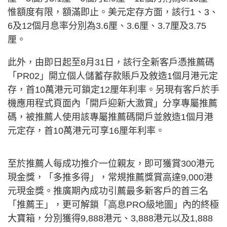
惟額度有限，額滿即止。美元定存方面，該行1、3、
6及12個月息率分別為3.6厘、3.6厘、3.7厘及3.75
厘。
此外，由即日起至8月31日，該行全新客戶憑推薦碼
「PR02」開立個人儲蓄存款賬戶及敘造1個月港元定
存，首10萬港元可鎖定12厘年利率。另現有客戶於手
機應用程式頁面內「開戶迎新大激賞」分享專屬推薦
碼，被推薦人使用該專屬推薦碼開戶並敘造1個月港
元定存，首10萬港元可享16厘年利率。
至於推薦人每成功推介一位親友，即可獲賞300港元
現金獎，「多推多得」，常規推薦獎賞高達9,000港
元現金獎。推廣期內成功引薦最多新客戶的首三名
「推薦王」，更可解鎖「高息PRO級地圖」內的終極
大寶箱，分別獲得9,888港元、3,888港元以及1,888