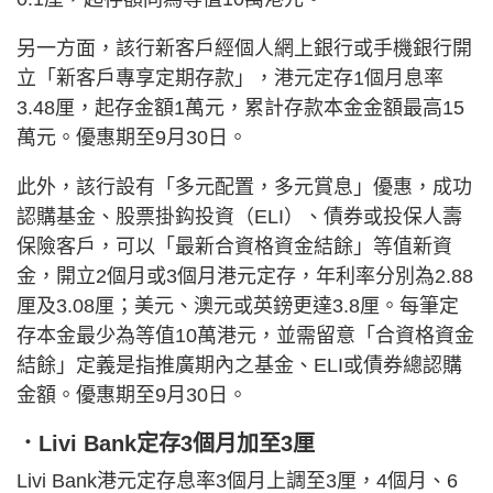
另一方面，該行新客戶經個人網上銀行或手機銀行開
立「新客戶專享定期存款」，港元定存1個月息率
3.48厘，起存金額1萬元，累計存款本金金額最高15
萬元。優惠期至9月30日。
此外，該行設有「多元配置，多元賞息」優惠，成功
認購基金、股票掛鈎投資（ELI）、債券或投保人壽
保險客戶，可以「最新合資格資金結餘」等值新資
金，開立2個月或3個月港元定存，年利率分別為2.88
厘及3.08厘；美元、澳元或英鎊更達3.8厘。每筆定
存本金最少為等值10萬港元，並需留意「合資格資金
結餘」定義是指推廣期內之基金、ELI或債券總認購
金額。優惠期至9月30日。
．Livi Bank定存3個月加至3厘
Livi Bank港元定存息率3個月上調至3厘，4個月、6