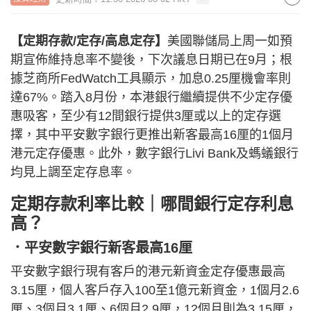
【定期存款/定存/高息定存】
美國聯儲局上周一如預
期宣佈維持息率不變後，下次議息日期已在9月；根
據芝商所FedWatch工具顯示，加息0.25厘機會率則
達67%。踏入8月份，本港銀行繼續提供不少定存優
惠吸客，至少有12間銀行提供3厘或以上的定存選
擇，其中平安數字銀行更推出新客最高16厘的1個月
港元定存優惠。此外，數字銀行Livi Bank及螞蟻銀行
均見上調至定存息率。
定期存款利率比較｜哪間銀行定存利息
高？
．平安數字銀行新客最高16厘
平安數字銀行現有客戶的港元新資金定存優惠最高
3.15厘，個人客戶存入100至1億元新資金，1個月2.6
厘、3個月3.1厘、6個月2.9厘，12個月則為3.15厘，