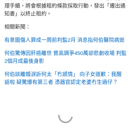
理手續，將會根據租約條款採取行動，發出「遷出通
知書」以終止租約。
相關新聞：
有意圖傷人罪成一周前判監2月 消息指何伯醫院病逝
何伯驚傳因肝癌離世 曾高調爭450萬卻悲劇收場 判監
2個月成最後身影
何伯談離婚淚訴何太「冇感情」 向子女道歉：我醒
返啦 疑驚爆有第三者 憑器官認定老婆冇生過仔？