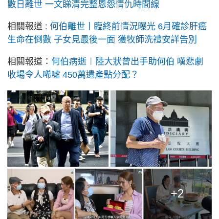
數日離世 一文睇清完整恩怨情仇時間線
相關報道 :
何伯離世丨臨終前情況曝光 6月確診肝癌
生命在倒數 子女見最後一面 獲牧師洗禮安詳告別
相關報道：
何伯病逝︱陸大狀曾出手助何伯 嘆悲劇
收場令人唏噓 450萬遺產點分配？
+2