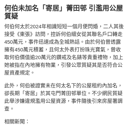
何伯未加名「寄居」菁田邨 引濫用公屋
質疑
何伯何太於2024年相識短短一個月便閃婚，二人其後
接受《東張》訪問，控訴何伯細女從其聯名戶口轉走
450萬元，事件迅速成為全城熱話。由於何伯曾透露
擁有450萬元積蓄，且何太外表打扮珠光寶氣，曾收
取何伯價值逾20萬元的鑽戒及名錶等貴重禮物，加上
她被指在內地擁有物業，引發公眾質疑其是否符合公
屋資產規定。
此外，何伯被證實未在何太名下的公屋租約內加名，
卻長期「寄居」於其屯門菁田邨單位。不少網民質疑
此舉涉嫌違規濫用公屋資源，事件隨後引來房屋署調
查。
相關新聞：