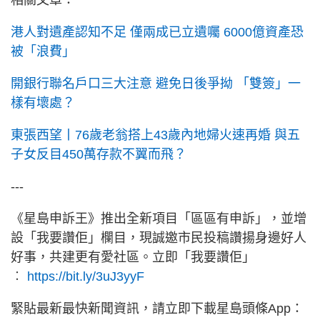
相關文章：
港人對遺產認知不足 僅兩成已立遺囑 6000億資產恐
被「浪費」
開銀行聯名戶口三大注意 避免日後爭拗 「雙簽」一
樣有壞處？
東張西望丨76歲老翁搭上43歲內地婦火速再婚 與五
子女反目450萬存款不翼而飛？
---
《星島申訴王》推出全新項目「區區有申訴」，並增
設「我要讚佢」欄目，現誠邀市民投稿讚揚身邊好人
好事，共建更有愛社區。立即「我要讚佢」
︰
https://bit.ly/3uJ3yyF
緊貼最新最快新聞資訊，請立即下載星島頭條App：