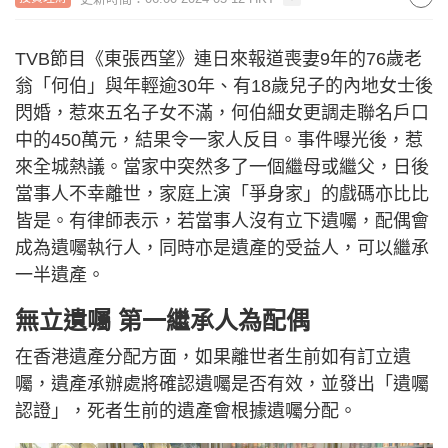
TVB節目《東張西望》連日來報道喪妻9年的76歲老
翁「何伯」與年輕逾30年、有18歲兒子的內地女士後
閃婚，惹來五名子女不滿，何伯細女更調走聯名戶口
中的450萬元，結果令一家人反目。事件曝光後，惹
來全城熱議。當家中突然多了一個繼母或繼父，日後
當事人不幸離世，家庭上演「爭身家」的戲碼亦比比
皆是。有律師表示，若當事人沒有立下遺囑，配偶會
成為遺囑執行人，同時亦是遺產的受益人，可以繼承
一半遺產。
無立遺囑 第一繼承人為配偶
在香港遺產分配方面，如果離世者生前如有訂立遺
囑，遺產承辦處將確認遺囑是否有效，並發出「遺囑
認證」，死者生前的遺產會根據遺囑分配。