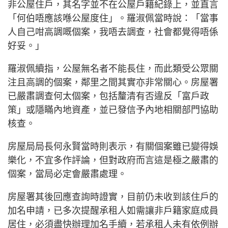
非公屋住戶，其名字並不在公屋戶籍紀錄上，並直言
「何伯唔應該喺公屋度住」。羅淑佩當時說：「當事
人自己咁高調嘅個案，我唔去調查，社會都覺得唔係
好妥。」
羅淑佩續指，公屋無名者不能長住，而此類受公眾關
注且高調的個案，鄰里之間其實亦非常關心。房屋署
已嚴肅調查何太個案，包括釐清有否違反「富戶政
策」或隱瞞內地資產，並已發信予內地相關部門協助
核查。
房屋局局長何永賢當時則表示，有關個案雖已變得娛
樂化，不宜多作評論，但對政府而言這是極之嚴肅的
個案，當局必定會嚴肅處理。
房屋署其後回應查詢時證實，目前仍未收到該住戶的
加名申請，已多次提醒承租人如需讓非戶籍家庭成員
居住，必須盡快辦理加名手續，若承租人未有依例辦