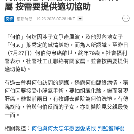
屬 按需要提供適切協助
更新時間：19:26 2026-07-28 HKT
突發
「何伯」何煊因涉子女爭產風波，及他與內地女子
「何太」葉秀定的感情糾紛，而為人所認識。至昨日
（7月27日）何伯傳患癌離世，終年79歲。社會福利
署表示，社署社工正聯絡有關家屬，並會按需要提供
適切協助。
有過去曾與何伯訪問的網媒，透露何伯臨終病情，稱
何伯因要接受小腸氣手術，要抽組織化驗，繼而發現
肝癌。離世前兩日，有牧師去醫院為何伯洗禮。有傳
臨終時，曾與何伯反面的子女，亦到醫院見父親最後
一面。
相關報道：
何伯與何太忘年戀因愛成恨 判監獲釋後