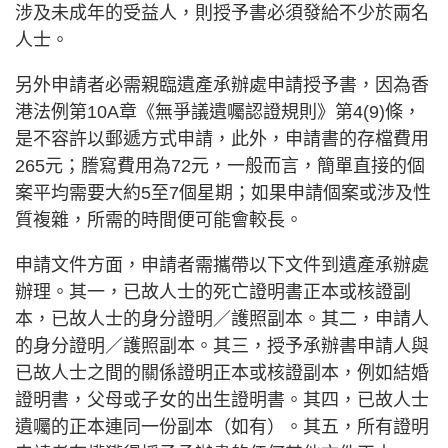
涉及未成年的受益人，則授予書必須發給不少於兩名
人士。
另外申請者必需親臨遺產承辦處申請授予書，因為香
港法例第10A章《無爭議遺囑認證規則》第4(9)條，
是不容許以郵遞方式申請，此外，申請書的存檔費用
265元；謄寫費用為72元，一般而言，簡單直接的個
案平均需要大約5至7個星期；如果申請個案或涉及性
質複雜，所需的時間便可能會較長。
申請文件方面，申請者需攜帶以下文件到遺產承辦處
辦理。其一，已故人士的死亡證明書正本或核證副
本，已故人士的身分證明／護照副本。其二，申請人
的身分證明／護照副本。其三，授予承辦書申請人與
已故人士之間的關係證明正本或核證副本，例如結婚
證明書，父母或子女的出生證明書。其四，已故人士
遺囑的正本連同一份副本（如有）。其五，所有證明