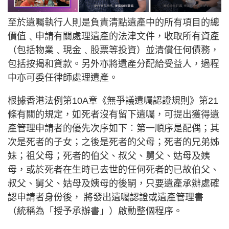
至於遺囑執行人則是負責清點遺產中的所有項目的總
價值﹑申請有關處理遺產的法津文件，收取所有資產
（包括物業﹑現金﹑股票等投資）並清償任何債務，
包括按揭和貸款。另外亦將遺產分配給受益人，過程
中亦可委任律師處理遺產。
根據香港法例第10A章《無爭議遺囑認證規則》第21
條有關的規定，如死者沒有留下遺囑，可提出獲得遺
產管理申請者的優先次序如下︰第一順序是配偶；其
次是死者的子女；之後是死者的父母；死者的兄弟姊
妹；祖父母；死者的伯父、叔父、舅父、姑母及姨
母，或於死者在生時已去世的任何死者的已故伯父、
叔父、舅父、姑母及姨母的後嗣，只要遺產承辦處確
認申請者身份後， 將發出遺囑認證或遺產管理書
（統稱為「授予承辦書」）啟動整個程序。