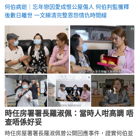
何伯病逝｜忘年戀因愛成恨公屋傷人 何伯判監獲釋
後數日離世 一文睇清完整恩怨情仇時間線
+1
時任房署署長羅淑佩：當時人咁高調 唔
查唔係好妥
時任房屋署署長羅淑佩曾公開回應事件，證實何伯並