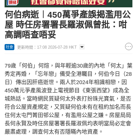
何伯病逝︱450萬爭產誤揭濫用公
屋 時任房署署長羅淑佩曾批：咁
高調唔查唔妥
更新時間：17:08 2026-07-28 HKT
社會
79歲「何伯」何煊，與年輕逾30歲的內地「何太」葉
秀定再婚，「忘年戀」備受全港矚目，何伯今日（28
日）傳出因肝癌逝世。兩人於2024年相識相戀，因
450萬元爭產風波登上電視節目《東張西望》成為全
城熱話。當時網民質疑何太外表打扮珠光寶氣，是否
符合公屋資產規定，又質疑何伯未有在租約加名而長
住何太屯門菁田邨公屋，有濫用公屋之嫌。房屋局局
長何永賢及時任房屋署署長羅淑佩均表明當局必定會
嚴肅處理，調查何太有否隱瞞內地資產。