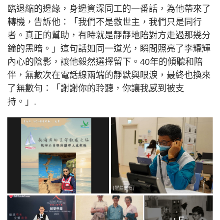
臨退縮的邊緣，身邊資深同工的一番話，為他帶來了
轉機，告訴他：「我們不是救世主，我們只是同行
者。真正的幫助，有時就是靜靜地陪對方走過那幾分
鐘的黑暗。」這句話如同一道光，瞬間照亮了李耀輝
內心的陰影，讓他毅然選擇留下。40年的傾聽和陪
伴，無數次在電話線兩端的靜默與眼淚，最終也換來
了無數句：「謝謝你的聆聽，你讓我感到被支
持。」.