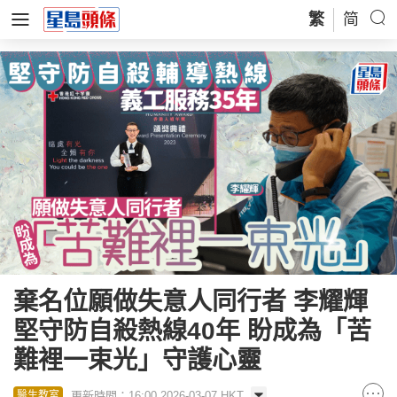
繁
简
棄名位願做失意人同行者 李耀輝
堅守防自殺熱線40年 盼成為「苦
難裡一束光」守護心靈
更新時間：16:00 2026-03-07 HKT
醫生教室