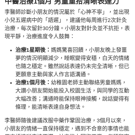
中醫治療1個月 男童重拾清晰表達力
李醫師診斷小朋友的情況屬於「心神不寧」，並出現
小兒五遲病中的「語遲」，建議他每周進行2次針灸
治療，每次留針30分鐘。小朋友對針灸並不抗拒，表
現平靜，治療進度令人鼓舞：
治療1星期後：
媽媽驚喜回饋，小朋友晚上發噩
夢的情況明顯減少，睡眠變得安穩，白天的情緒
也隨之穩定。雖然說話表達仍未完全清晰，但已
更願意主動與家人作言語溝通。
治療1個月後：
幼稚園老師主動聯絡男童媽媽，
大讚小朋友開始能投入校園生活，與同學的互動
大幅改善；溝通時能保持眼神接觸，說話變得有
條理，能清晰表達自身想法。
李醫師隨後建議改服中藥作鞏固治療，3個月以來，
小朋友的情緒一直保持穩定，遇到不合意的事情也能