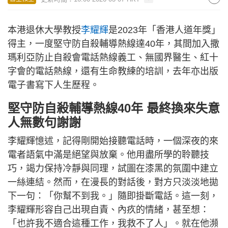
本港退休大學教授
李耀輝
是2023年「香港人道年獎」
得主，一度堅守防自殺輔導熱線達40年，其間加入撒
瑪利亞防止自殺會電話熱線義工、無國界醫生、紅十
字會的電話熱線，還有生命教練的培訓，去年亦出版
電子書寫下人生歷程。
堅守防自殺輔導熱線40年
最終
換來失意
人
無數
句謝
謝
李耀輝憶述，記得剛開始接聽電話時，一個深夜的來
電者語氣中滿是絕望與放棄。他用盡所學的聆聽技
巧，竭力保持冷靜與同理，試圖在漆黑的氛圍中建立
一絲連結。然而，在漫長的對話後，對方只淡淡地拋
下一句：「你幫不到我。」隨即掛斷電話。這一刻，
李耀輝形容自己出現自責、內疚的情緒，甚至想：
「也許我不適合這種工作，我救不了人」。就在他瀕