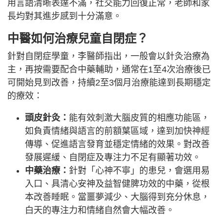
用言語清晰表達不滿，社交能力回復正常，老師和家
長均對其進步感到十分滿意。
中醫如何治療兒童自閉症？
針對自閉症學童，李醫師指出，一般會以針灸治療為
主，再按需要配合中藥輔助，通常在1至4次治療後已
可開始見到改善，持續2至3個月治療能達到長期穩定
的療效：
頭皮針灸：
能有效刺激大腦皮質的相應功能區，
如負責情緒與語言的前額葉區域，達到加快神經
傳導、促進語言發育並穩定情緒的效果。對改善
發展遲緩、自閉症及專注力不足有顯著功效。
中藥治療：
針對「心神不寧」的患兒，會選用易
入口、具清心安神及益智健脾功效的中藥，從根
本改善睡眠。當噩夢減少、大腦得到充分休息，
白天的專注力和情緒自然會大幅改善。