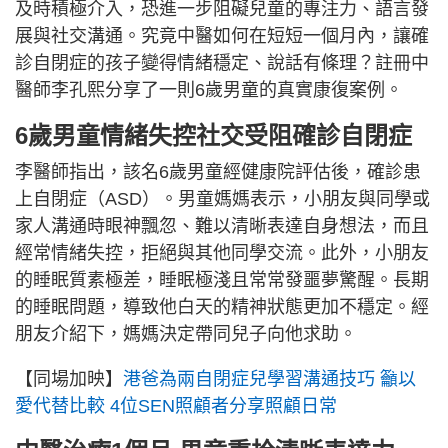
及時積極介入，恐進一步阻礙兒童的專注力、語言發
展與社交溝通。究竟中醫如何在短短一個月內，讓確
診自閉症的孩子變得情緒穩定、說話有條理？註冊中
醫師李孔熙分享了一則6歲男童的真實康復案例。
6歲男童情緒失控社交受阻確診自閉症
李醫師指出，該名6歲男童經健康院評估後，確診患
上自閉症（ASD）。男童媽媽表示，小朋友與同學或
家人溝通時眼神飄忽、難以清晰表達自身想法，而且
經常情緒失控，拒絕與其他同學交流。此外，小朋友
的睡眠質素極差，睡眠極淺且常常發噩夢驚醒。長期
的睡眠問題，導致他白天的精神狀態更加不穩定。經
朋友介紹下，媽媽決定帶同兒子向他求助。
【同場加映】
港爸為兩自閉症兒學習溝通技巧 籲以
愛代替比較 4位SEN照顧者分享照顧日常