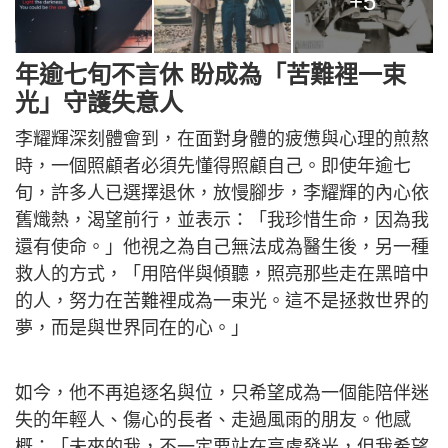
+5
年逾七旬不言休 盼成為「苦難裡一束
光」守護失意人
李耀輝深刻體會到，在面對身體的疲憊與心理的煎熬
時，一個照顧者必須先懂得照顧自己。即使年逾七
旬，許多人已選擇退休，放慢腳步，李耀輝的內心依
舊熾熱，渴望前行，並表示：「我珍惜生命，因為我
還有使命。」他視之為自己無法成為醫生後，另一種
救人的方式，「用陪伴與傾聽，照亮那些走在黑暗中
的人，努力在苦難裡成為一束光。這不是拯救世界的
夢，而是與世界同在的心。」
如今，他不再追逐名與位，只希望成為一個能陪伴迷
失的年輕人、傷心的長者、走過風雨的朋友。他感
概：「未來的我，不一定要站在高處發光，但我希望