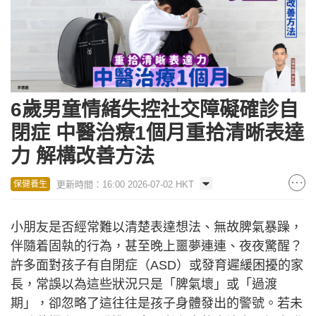
6歲男童情緒失控社交障礙確診自
閉症 中醫治療1個月重拾清晰表達
力 解構改善方法
更新時間：16:00 2026-07-02 HKT
保健養生
小朋友是否經常難以清楚表達想法、無故脾氣暴躁，
伴隨着固執的行為，甚至晚上噩夢連連、夜夜驚醒？
許多面對孩子有自閉症（ASD）或發育遲緩困擾的家
長，常誤以為這些狀況只是「脾氣壞」或「過渡
期」，卻忽略了這往往是孩子身體發出的警號。若未