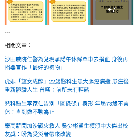
+7
---
相關文章：
沙田威院仁醫為兌現承諾午休踩單車去捐血 身後再
捐器官作「最好的禮物」
虎媽「望女成龍」22歲醫科生患大腸癌病逝 患癌後
重新體驗人生 曾嘆：前所未有輕鬆
兒科醫生李家仁告別「圓碌碌」身形 年屆73歲不言
休：直到做不動為止
棄高薪闖加沙戰火救人 吳少彬醫生獲頒中大傑出校
友獎：盼為受災者帶來改變