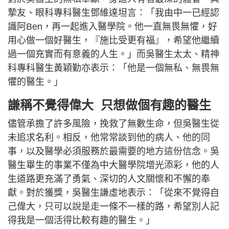
摯友、眼科專科醫生鄧維達坦言：「我由中一已經認
識阿Ben，再一起進入醫學院。他一直無畏無懼，好
用心做一個好醫生，『施比受更有福』，希望他繼續
過一個充實而有意義的人生。」而吳醫生太太、精神
科專科醫生黃穎勤亦表示：「他是一個無私、無畏無
懼的醫生。」
謙稱不覺得偉大 只想做個有趣的醫生
儘管承擔了許多風險，挽救了無數生命，但吳醫生從
未追求名利。相反，他常常談到他的病人、他的同
事，以及醫學必須服務於最需要的地方這份信念。吳
醫生畢生的事業不僅為中大醫學院增光添彩，他的人
生道路更充滿了勇氣、深切的人文關懷和不懈的奉
獻。對於獲獎，吳醫生謙虛地表示：「從來不覺得自
己偉大，只可以說是走一條不一樣的路，希望別人記
得我是一個活得比較有趣的醫生。」