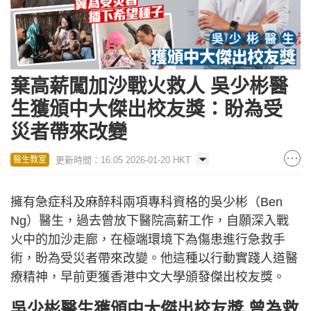
棄高薪闖加沙戰火救人 吳少彬醫
生獲頒中大傑出校友獎：盼為受
災者帶來改變
更新時間：16:05 2026-01-20 HKT
醫生教室
擁有急症科及麻醉科兩項專科資格的吳少彬（Ben
Ng）醫生，過去曾放下醫院高薪工作，自願深入戰
火中的加沙走廊，在極端環境下為傷患進行急救手
術，盼為受災者帶來改變。他這種以行動實踐人道醫
療精神，早前更獲香港中文大學頒發傑出校友獎。
吳少彬醫生獲頒中大傑出校友獎 曾為救