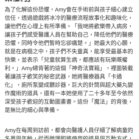
為了化解這份恐懼，Amy會在手術前與孩子細心建立
信任，透過遊戲將冰冷的醫療流程故事化和趣味化，
讓他們在心理上有所準備。「我哋將歡樂帶入病房，
讓孩子們感受醫護人員在幫助自己，降低他們的醫療
恐懼，同時令他們暫時忘卻痛楚。」她最大的心願，
就是在病榻之中，孩子們不失童真，能享受最基本的
快樂，並表示「兒童就算生病，都應該有玩樂嘅權
利。」Amy總背著的這個「神奇法寶箱」，裡面裝載
著讓孩子歡笑的秘密武器，她將醫療器具「卡通
化」，廁所泵變成聽診器，巨大的針筒與超大藥丸變
作魔術的道具，還有一本她使用了二十多年至今依然
深受孩子歡迎的互動圖畫書。這份「魔法」的背後，
是無比的細心與準備。
Amy在每周到訪前，都會向醫護人員仔細了解病童的
名單與年齡，從而微調即將使用的道具與互動方式，