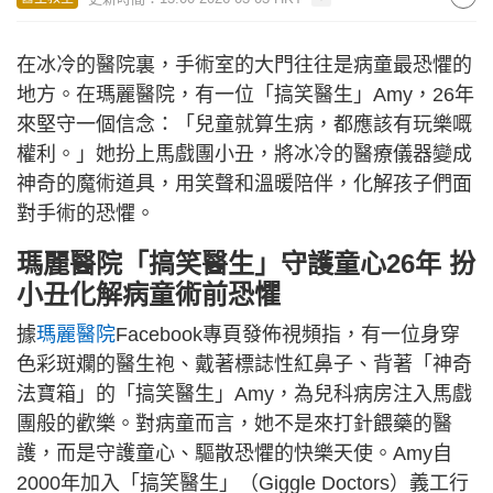
在冰冷的醫院裏，手術室的大門往往是病童最恐懼的
地方。在瑪麗醫院，有一位「搞笑醫生」Amy，26年
來堅守一個信念：「兒童就算生病，都應該有玩樂嘅
權利。」她扮上馬戲團小丑，將冰冷的醫療儀器變成
神奇的魔術道具，用笑聲和溫暖陪伴，化解孩子們面
對手術的恐懼。
瑪麗醫院「搞笑醫生」守護童心26年 扮
小丑化解病童術前恐懼
據
瑪麗醫院
Facebook專頁發佈視頻指，有一位身穿
色彩斑斕的醫生袍、戴著標誌性紅鼻子、背著「神奇
法寶箱」的「搞笑醫生」Amy，為兒科病房注入馬戲
團般的歡樂。對病童而言，她不是來打針餵藥的醫
護，而是守護童心、驅散恐懼的快樂天使。Amy自
2000年加入「搞笑醫生」（Giggle Doctors）義工行