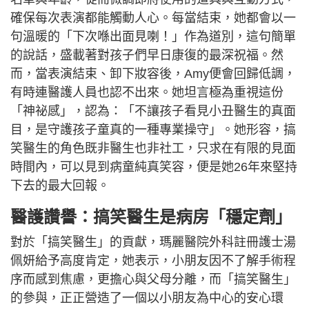
確保每次表演都能觸動人心。每當結束，她都會以一
句溫暖的「下次喺出面見喇！」作為道別，這句簡單
的說話，盛載著對孩子們早日康復的最深祝福。然
而，當表演結束、卸下妝容後，Amy便會回歸低調，
有時連醫護人員也認不出來。她坦言極為重視這份
「神祕感」，認為：「不讓孩子看見小丑醫生的真面
目，是守護孩子童真的一種專業操守」。她形容，搞
笑醫生的角色既非醫生也非社工，只求在有限的見面
時間內，可以見到病童純真笑容，便是她26年來堅持
下去的最大回報。
醫護讚譽：搞笑醫生是病房「穩定劑」
對於「搞笑醫生」的貢獻，瑪麗醫院外科註冊護士湯
佩妍給予高度肯定，她表示，小朋友因不了解手術程
序而感到焦慮，更擔心與父母分離，而「搞笑醫生」
的參與，正正營造了一個以小朋友為中心的安心環