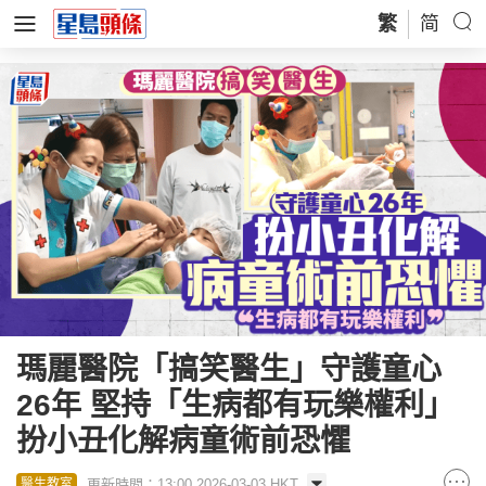
繁
简
瑪麗醫院「搞笑醫生」守護童心
26年 堅持「生病都有玩樂權利」
扮小丑化解病童術前恐懼
更新時間：13:00 2026-03-03 HKT
醫生教室