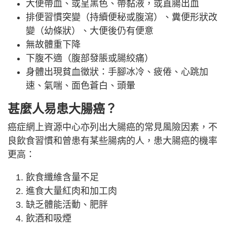
大便帶血、或呈黑色、帶黏液，或直腸出血
排便習慣突變（持續便秘或腹瀉）、糞便形狀改
變（幼條狀）、大便後仍有便意
無故體重下降
下腹不適（腹部發脹或腸絞痛）
身體出現貧血徵狀：手腳冰冷、疲倦、心跳加
速、氣喘、面色蒼白、頭暈
甚麼人易患大腸癌？
癌症網上資源中心亦列出大腸癌的常見風險因素，不
良飲食習慣和曾患有某些腸病的人，患大腸癌的機率
更高：
飲食纖維含量不足
進食大量紅肉和加工肉
缺乏體能活動、肥胖
飲酒和吸煙