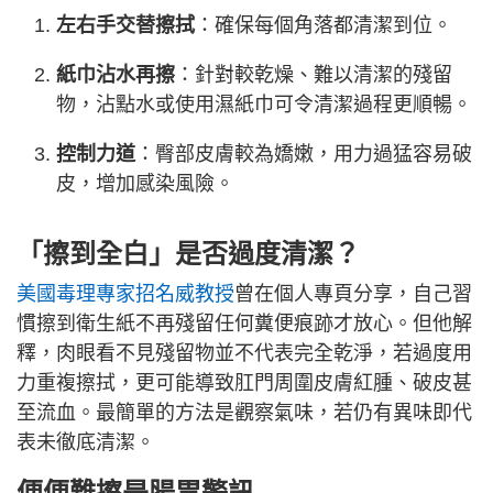
左右手交替擦拭
：確保每個角落都清潔到位。
紙巾沾水再擦
：針對較乾燥、難以清潔的殘留
物，沾點水或使用濕紙巾可令清潔過程更順暢。
控制力道
：臀部皮膚較為嬌嫩，用力過猛容易破
皮，增加感染風險。
「擦到全白」是否過度清潔？
美國毒理專家招名威教授
曾在個人專頁分享，自己習
慣擦到衛生紙不再殘留任何糞便痕跡才放心。但他解
釋，肉眼看不見殘留物並不代表完全乾淨，若過度用
力重複擦拭，更可能導致肛門周圍皮膚紅腫、破皮甚
至流血。最簡單的方法是觀察氣味，若仍有異味即代
表未徹底清潔。
便便難擦是腸胃警訊