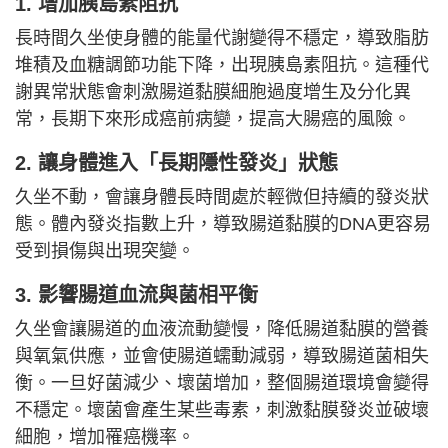
1. 增加胰島素阻抗
長時間久坐使身體的能量代謝變得不穩定，導致脂肪
堆積及血糖調節功能下降，出現胰島素阻抗。這種代
謝異常狀態會刺激腸道黏膜細胞過度增生及分化異
常，長期下來形成癌前病變，提高大腸癌的風險。
2. 讓身體進入「長期隱性發炎」狀態
久坐不動，會讓身體長時間處於輕微但持續的發炎狀
態。體內發炎指數上升，導致腸道黏膜的DNA更容易
受到損傷與出現突變。
3. 影響腸道血流與菌相平衡
久坐會讓腸道的血液流動變慢，降低腸道黏膜的營養
與氧氣供應，並會使腸道蠕動減弱，導致腸道菌相失
衡。一旦好菌減少、壞菌增加，整個腸道環境會變得
不穩定。壞菌會產生某些毒素，刺激黏膜發炎並破壞
細胞，增加罹癌機率。