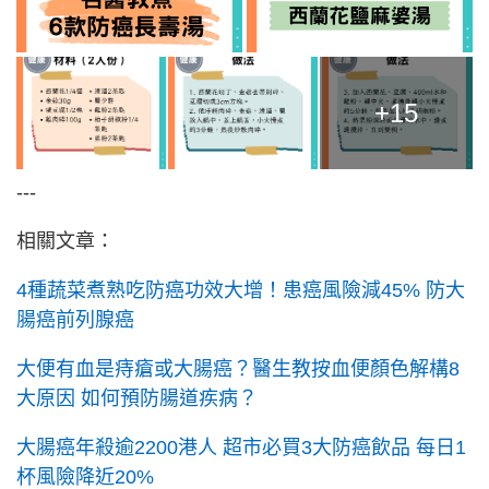
+15
---
相關文章：
4種蔬菜煮熟吃防癌功效大增！患癌風險減45% 防大
腸癌前列腺癌
大便有血是痔瘡或大腸癌？醫生教按血便顏色解構8
大原因 如何預防腸道疾病？
大腸癌年殺逾2200港人 超市必買3大防癌飲品 每日1
杯風險降近20%