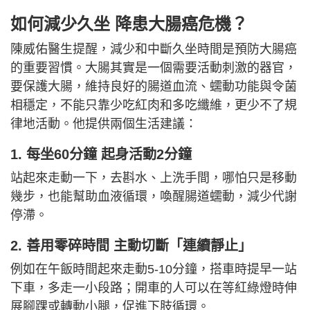
如何減少久坐 降患大腸癌危機？
陳威佑醫生提醒，減少和中斷久坐時間是預防大腸癌
的重要習慣。大腸其實是一個需要活動刺激的器官，
要保護大腸，維持良好的腸道血流、蠕動功能與令菌
相穩定，不能只靠少吃紅肉和多吃纖維，更少不了規
律地活動。他提供兩個生活建議：
1. 每坐60分鐘 起身活動2分鐘
站起來走動一下，去斟水、上洗手間，哪怕只是移動
幾步，也能幫助血液循環，喚醒腸道蠕動，減少代謝
停滯。
2. 善用零碎時間 主動切斷「連續靜止」
例如在午飯時間起來走動5-10分鐘，搭車時提早一站
下車，多走一小段路；開車的人可以在等紅綠燈時伸
展腳踝或轉動小腿，促進下肢循環。