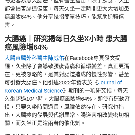
物更容易患大腸癌。但有醫生指出，除了飲食，久坐
都會損害腸道健康，每天久坐一定時間更大大增加患
癌風險64%。他分享幾招簡單技巧，能幫助逆轉傷
害。
大腸癌｜研究揭每日久坐X小時 患大腸
癌風險增64%
大腸直腸外科醫生陳威佑
在Facebook專頁發文提
醒，久坐除了會導致腰痠背痛和循環變差，真正更潛
在、更被忽略的，是其對腸道造成的慢性影響，甚至
可引發大腸癌。他引述2022年發表於《
Journal of
Korean Medical Science
》期刊的一項研究指，每天
久坐超過10小時，大腸癌風險增64%。即使有運動習
慣，只要久坐時間過長，風險依然存在。研究也指
出，大腸癌的發展與代謝異常、腸道菌相改變密切相
關，而久坐正是這兩者的催化劑。