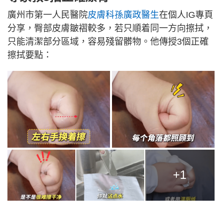
廣州市第一人民醫院
皮膚科孫廣政醫生
在個人IG專頁
分享，臀部皮膚皺褶較多，若只順着同一方向擦拭，
只能清潔部分區域，容易殘留髒物。他傳授3個正確
擦拭要點：
+1