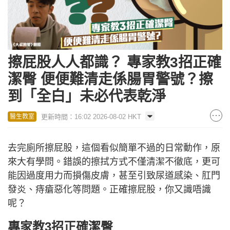
擦屁股人人都識？ 專家教3招正確
潔臀 便便難清走係腸胃警號？擦
到「全白」未必代表乾淨
更新時間：16:02 2026-08-02 HKT
醫生教室
去完廁所擦屁股，這個看似簡單不過的日常動作，原
來大有學問。錯誤的擦拭方式不僅清潔不徹底，更可
能因過度用力而損傷皮膚，甚至引致尿道感染、肛門
發炎、痔瘡惡化等問題。正確擦屁股，你又識唔識
呢？
專家教3招正確潔臀