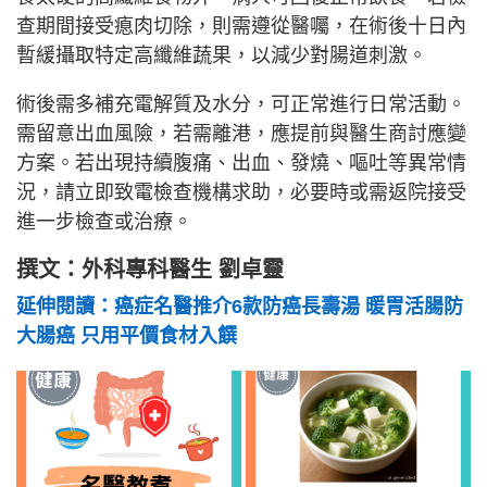
查期間接受瘜肉切除，則需遵從醫囑，在術後十日內
暫緩攝取特定高纖維蔬果，以減少對腸道刺激。
術後需多補充電解質及水分，可正常進行日常活動。
需留意出血風險，若需離港，應提前與醫生商討應變
方案。若出現持續腹痛、出血、發燒、嘔吐等異常情
況，請立即致電檢查機構求助，必要時或需返院接受
進一步檢查或治療。
撰文：外科專科醫生 劉卓靈
延伸閱讀：癌症名醫推介6款防癌長壽湯 暖胃活腸防
大腸癌 只用平價食材入饌