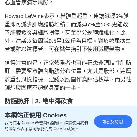
心血管疾病等風險。
Howard LeWine表示，若體重超重，建議減輕5%體
重即可減少肝臟脂肪堆積；而減掉7%至10%更能改
善肝臟發炎與細胞損傷，甚至部分逆轉纖維化。此
外，建議以每周減0.5至1公斤為目標。對於糖尿病患
者或難以達標者，可在醫生指引下使用減肥藥物。
值得注意的是，正常體重者也可能罹患非酒精性脂肪
肝，需要留意體內脂肪分布位置，尤其是腹部，這屬
於重要風險指標，建議以腰圍作為評估標準，而男性
理想腰圍應不超過身高的一半。
防脂肪肝｜2. 地中海飲食
雖然任何有助於減重的飲食方式都能改善非酒精性脂
本網站正使用 Cookies
肪肝，但低熱量的地中海飲食模式被視為首選方案，
同意及關閉
我們使用 Cookie 改善網站體驗。 繼續使用我們
該飲食強調攝取水果、蔬菜、全穀類、豆類、堅果及
的網站即表示您同意我們的 Cookie 政策。
橄欖油，限制攝取減少紅肉並以富含脂肪的魚類與瘦