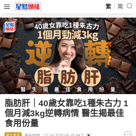
繁
简
脂肪肝｜40歲女靠吃1種朱古力 1
個月減3kg逆轉病情 醫生揭最佳
食用份量
更新時間：17:54 2025-06-18 HKT
醫生教室