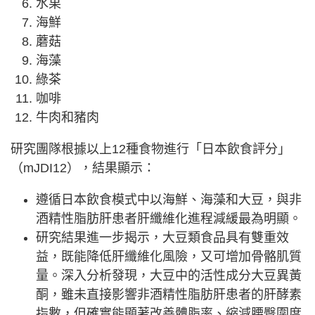
水果
海鮮
蘑菇
海藻
綠茶
咖啡
牛肉和豬肉
研究團隊根據以上12種食物進行「日本飲食評分」
（mJDI12），結果顯示：
遵循日本飲食模式中以海鮮、海藻和大豆，與非
酒精性脂肪肝患者肝纖維化進程減緩最為明顯。
研究結果進一步揭示，大豆類食品具有雙重效
益，既能降低肝纖維化風險，又可增加骨骼肌質
量。深入分析發現，大豆中的活性成分大豆異黃
酮，雖未直接影響非酒精性脂肪肝患者的肝酵素
指數，但確實能顯著改善體脂率、縮減腰臀圍度