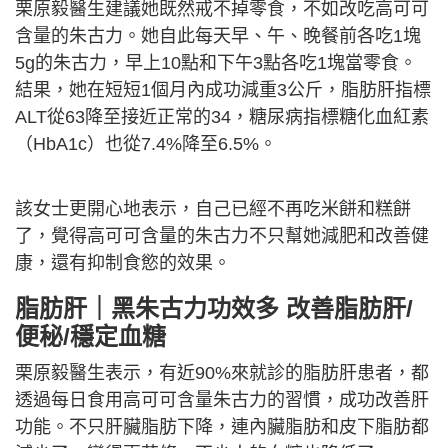
栗原毅醫生建議她既然戒不掉零食，不如改吃高可可
含量的朱古力。她自此每天早、午、晚餐前各吃1塊
5g的朱古力，早上10點和下午3點各吃1塊當零食。
結果，她在短短1個月內成功減重3公斤，脂肪肝指標
ALT從63降至接近正常的34，糖尿病指標糖化血紅素
（HbA1c）也從7.4%降至6.5%。
該女士更開心地表示，自己已經不再吃米餅和糕餅
了，覺得高可可含量的朱古力不只幫她減肥和改善健
康，還有抑制食慾的效果。
脂肪肝｜黑朱古力功效多 改善脂肪肝/
便秘/穩定血糖
栗原毅醫生表示，有近90%來就診的脂肪肝患者，都
透過每日食用高可可含量朱古力的習慣，成功改善肝
功能。不只肝臟脂肪下降，連內臟脂肪和皮下脂肪都