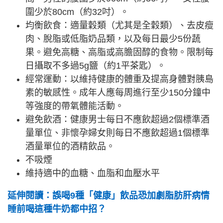
圍少於80cm（約32吋）。
均衡飲食：適量穀類（尤其是全穀類）、去皮瘦
肉、脫脂或低脂奶品類，以及每日最少5份蔬
果。避免高糖、高脂或高膽固醇的食物。限制每
日攝取不多過5g鹽（約1平茶匙）。
經常運動：以維持健康的體重及提高身體對胰島
素的敏感性。成年人應每周進行至少150分鐘中
等強度的帶氧體能活動。
避免飲酒：健康男士每日不應飲超過2個標準酒
量單位、非懷孕婦女則每日不應飲超過1個標準
酒量單位的酒精飲品。
不吸煙
維持適中的血糖、血脂和血壓水平
延伸閱讀：誤喝9種「健康」飲品恐加劇脂肪肝病情
睡前喝這種牛奶都中招？