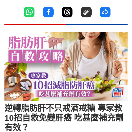
逆轉脂肪肝不只戒酒戒糖 專家教
10招自救免變肝癌 吃甚麼補充劑
有效？