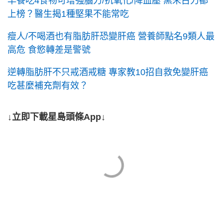
早餐吃4食物可增強腦力/抗氧化/降血壓 黑朱古力都
上榜？醫生揭1種堅果不能常吃
瘦人/不喝酒也有脂肪肝恐變肝癌 營養師點名9類人最
高危 食慾轉差是警號
逆轉脂肪肝不只戒酒戒糖 專家教10招自救免變肝癌
吃甚麼補充劑有效？
↓立即下載星島頭條App↓