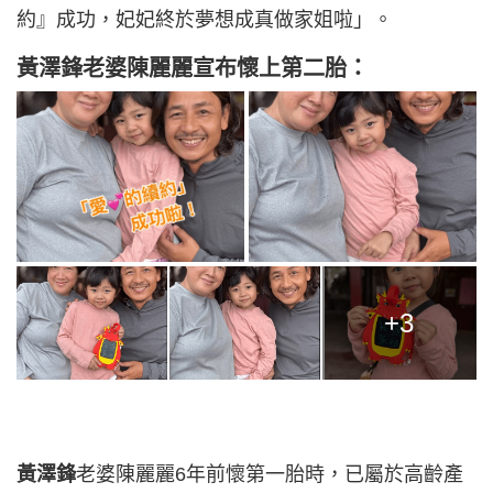
約』成功，妃妃終於夢想成真做家姐啦」。
黃澤鋒
老婆
陳麗麗宣布懷上第二胎：
+3
黃澤鋒
老婆陳麗麗6年前懷第一胎時，已屬於高齡產