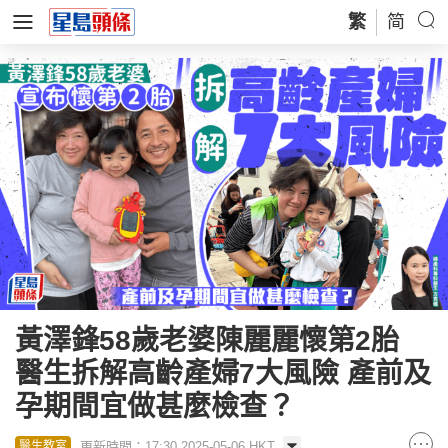
繁
简
黃澤鋒58歲老婆陳麗麗懷第2胎
醫生拆解高齡產婦7大風險 產前及
孕期間宜做甚麼檢查？
更新時間：17:30 2025-05-06 HKT
醫生教室