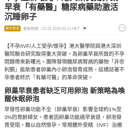
早衰「有藥醫」糖尿病藥助激活
沉睡卵子
更新時間：13:21 2026-02-11 HKT
醫生教室
【不孕/IVF/人工受孕/懷孕】港大醫學院與港大深圳
醫院聯合研究取得重大突破，為卵巢早衰所致的不孕
問題帶來新曙光。團隊發現糖尿病腎病的藥物「非奈
利酮」能助患者卵巢內小卵泡發育成熟，這標誌著不
孕患者終於「有藥可醫」的革命突破。
卵巢早衰患者
缺乏
可用卵泡 新策略為
喚
醒休眠卵泡
早發性卵巢功能不全（卵巢早衰）影響全球約1%至
3%的育齡婦女。患者因卵巢功能過早衰退，卵泡發
育受阻，難以自然懷孕。常規體外受精（IVF）治療