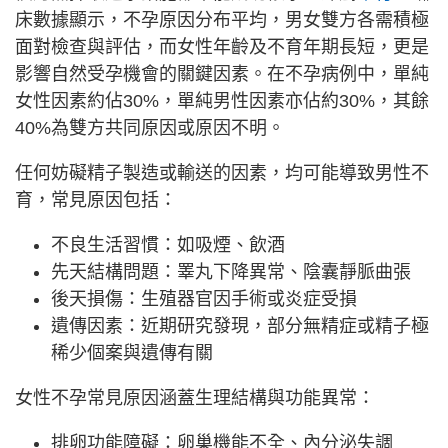
床數據顯示，不孕原因分布平均，男女雙方各需積極
面對檢查與評估，而女性年齡及不育年期長短，更是
影響自然受孕機會的關鍵因素。在不孕病例中，單純
女性因素約佔30%，單純男性因素亦佔約30%，其餘
40%為雙方共同原因或原因不明。
任何妨礙精子製造或輸送的因素，均可能導致男性不
育，常見原因包括：
不良生活習慣：如吸煙、飲酒
先天結構問題：睪丸下降異常、陰囊靜脈曲張
後天損傷：生殖器官因手術或炎症受損
遺傳因素：近期研究發現，部分無精症或精子極
稀少個案與遺傳有關
女性不孕常見原因涵蓋生理結構與功能異常：
排卵功能障礙：卵巢機能不全、內分泌失調