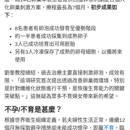
化卵巢刺激方案，療程最長為7個月。
初步成果如
下
：
8名患者有卵泡成功發育至優勢階段
約一半患者成功採集到成熟卵子
3人已成功培育出可用胚胎
另有3人冷凍保存了成熟的卵母細胞，以備將來
使用
劉奎教授總結，過去治療主要直接刺激卵泡，成效有
限，「這項研究首次提出透過改善卵巢微環境，特別
是針對纖維化狀態進行干預，是恢復生育能力的關鍵
突破點。」這無疑為眾多不育婦女帶來新的希望。
不孕/不育是甚麼？
根據世界衛生組織定義，若夫婦性生活正常，連續12
個月無採取避孕措施卻未能成功懷孕，即屬
不育
。臨