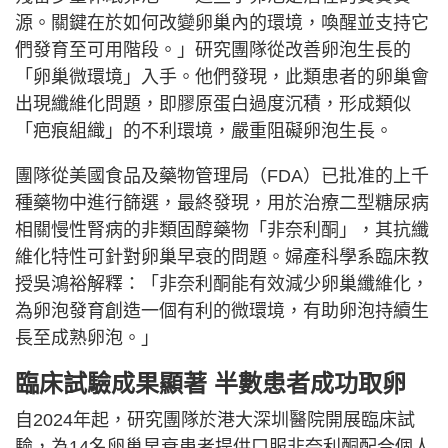
源。關鍵在於如何改變卵巢內的環境，喚醒並支持它
們發育至可用階段。」研究團隊從改善卵泡生長的
「卵巢微環境」入手。他們發現，此類患者的卵巢會
出現纖維化問題，即膠原蛋白過度沉積，形成類似
「疤痕組織」的不利環境，嚴重阻礙卵泡生長。
團隊從美國食品及藥物管理局（FDA）已批准的上千
種藥物中進行篩選，最終發現，用於治療二型糖尿病
相關慢性腎病的非類固醇藥物「非奈利酮」，其抗纖
維化特性可針對卵巢早衰的問題。婦產科學系臨床教
授吳鴻裕解釋：「非奈利酮能有效減少卵巢纖維化，
為卵泡發育創造一個有利的微環境，有助卵泡持續生
長至成熟卵泡。」
臨床試驗成果顯著 半數患者成功取卵
自2024年起，研究團隊於港大深圳醫院開展臨床試
驗，為14名卵巢早衰患者提供口服非奈利酮配合個人