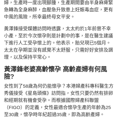
婦，生產時一度出現腳腫，生產期間要由半身麻痺緊
急轉為全身麻醉，血壓急升致患上妊娠毒血症，更有
中風的風險，所幸最終母女平安。
黃澤鋒接受媒體訪問時透露，太太約於1年前曾不幸
小產，至於今次懷孕則是計劃中的事，是在醫生建議
下進行人工受孕懷上的。他表示，胎兒現已5個月。
太太在孕期並沒有感覺不太舒服，只需好好安排及調
理，以及保持平常心。
黃澤鋒老婆
高齡懷孕 高齡產婦有何風
險?
女性到了58歲為何仍能懷孕？本港婦產科專科醫生方
秀儀接受《星島頭條》訪問指，女性只要仍然有排卵
和經期就有機會受孕。而根據國際婦產科聯盟
（FIGO）的定義，女性最適合懷孕生產的年齡為25
至30歲，懷孕時年紀超過35歲，即為高齡產婦。