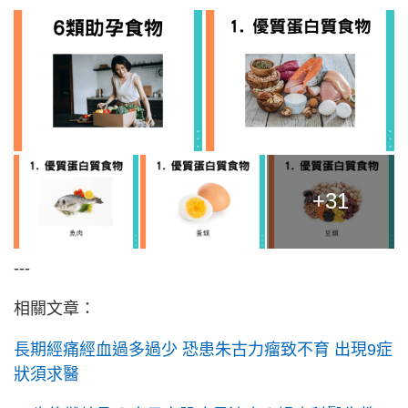
+31
---
相關文章：
長期經痛經血過多過少 恐患朱古力瘤致不育 出現9症
狀須求醫