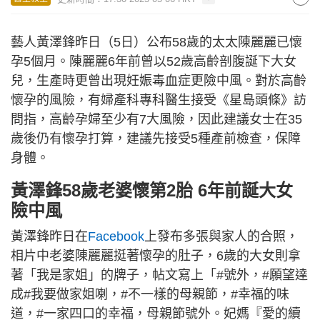
藝人黃澤鋒昨日（5日）公布58歲的太太陳麗麗已懷
孕5個月。陳麗麗6年前曾以52歲高齡剖腹誕下大女
兒，生產時更曾出現妊娠毒血症更險中風。對於高齡
懷孕的風險，有婦產科專科醫生接受《星島頭條》訪
問指，高齡孕婦至少有7大風險，因此建議女士在35
歲後仍有懷孕打算，建議先接受5種產前檢查，保障
身體。
黃澤鋒58歲
老婆
懷第2胎 6年前誕大女
險中風
黃澤鋒昨日在
Facebook
上發布多張與家人的合照，
相片中老婆陳麗麗挺著懷孕的肚子，6歲的大女則拿
著「我是家姐」的牌子，帖文寫上「#號外，#願望達
成#我要做家姐喇，#不一樣的母親節，#幸福的味
道，#一家四口的幸福，母親節號外。妃媽『愛的續