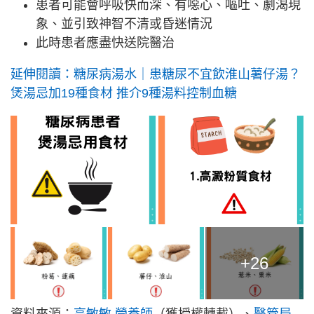
患者可能會呼吸快而深、有噁心、嘔吐、劇渴現
象、並引致神智不清或昏迷情況
此時患者應盡快送院醫治
延伸閱讀：糖尿病湯水｜患糖尿不宜飲淮山薯仔湯？
煲湯忌加19種食材 推介9種湯料控制血糖
+26