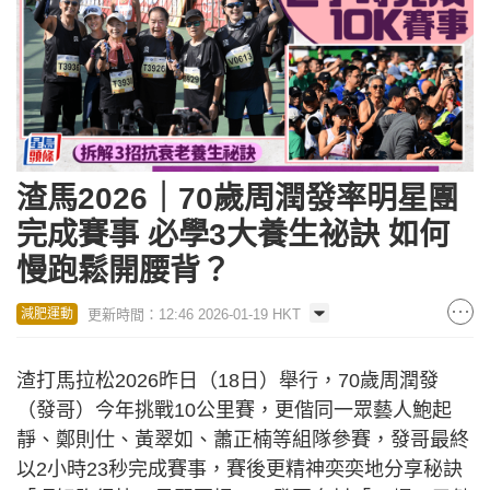
渣馬2026｜70歲周潤發率明星團
完成賽事 必學3大養生祕訣 如何
慢跑鬆開腰背？
更新時間：12:46 2026-01-19 HKT
減肥運動
渣打馬拉松2026昨日（18日）舉行，70歲周潤發
（發哥）今年挑戰10公里賽，更偕同一眾藝人鮑起
靜、鄭則仕、黃翠如、蕭正楠等組隊參賽，發哥最終
以2小時23秒完成賽事，賽後更精神奕奕地分享秘訣