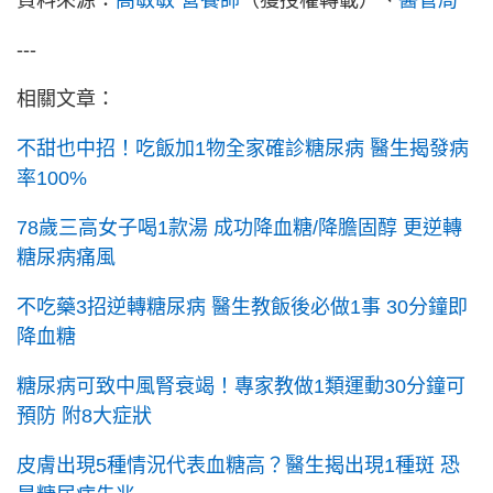
資料來源：
高敏敏 營養師
（獲授權轉載）、
醫管局
---
相關文章：
不甜也中招！吃飯加1物全家確診糖尿病 醫生揭發病
率100%
78歲三高女子喝1款湯 成功降血糖/降膽固醇 更逆轉
糖尿病痛風
不吃藥3招逆轉糖尿病 醫生教飯後必做1事 30分鐘即
降血糖
糖尿病可致中風腎衰竭！專家教做1類運動30分鐘可
預防 附8大症狀
皮膚出現5種情況代表血糖高？醫生揭出現1種斑 恐