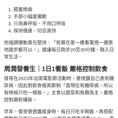
膝蓋微曲
手部小幅度擺動
只用鼻呼吸、不用口呼吸
保持慢速、切忌貪快
他強調運動貴在堅持：「就算在家一邊看電視一邊原
地踏步都可以。」建議每日跑步20至30分鐘，融入日
常生活。
周潤發
養生｜1日1餐
飯
嚴格控制飲食
發哥在2023年出席電影節活動時，曾透露自己患有糖
尿病，因此對飲食極其節制「我現在有糖尿病，所以
有時候只吃一頓飯。」主食以蔬菜和魚類為主，嚴格
控制澱粉攝取。
早年，發哥曾透露瘦身時，每日只吃半碗飯，再搭配