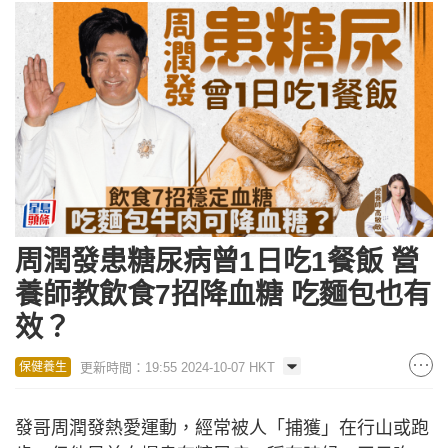
周潤發患糖尿病曾1日吃1餐飯 營
養師教飲食7招降血糖 吃麵包也有
效？
更新時間：19:55 2024-10-07 HKT
保健養生
發哥周潤發熱愛運動，經常被人「捕獲」在行山或跑