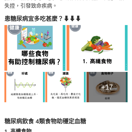
失控，引發致命疾病。
患糖尿病宜多吃甚麼？⬇⬇⬇
+17
糖尿病飲食 4類食物助穩定血糖
1. 高纖食物