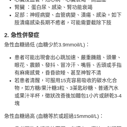
腎臟 ：蛋白尿、感染、腎功能衰竭
足部：神經病變、血管病變、潰瘍、感染。如下
肢潰瘍感染長期不癒者，可能需要截除下肢
2. 急性併發症
急性血糖過低 (血糖少於3.9mmoil/L)：
患者可能出現會出心跳加速、嚴重饑餓、頭暈、
眼花、震顫、發抖、冒冷汗、嘴唇、舌頭或手指
有麻痺感覺，昏昏欲睡、甚至神智不清
若患者清醒，可服用15克容易吸收的碳水化合
物，如方糖/果汁糖3粒、3茶匙砂糖、普通汽水
或果汁半杯，徵狀改善後加麵包1小片或餅乾3-4
塊
急性血糖過高 (血糖等於或超過15mmoil/L)：