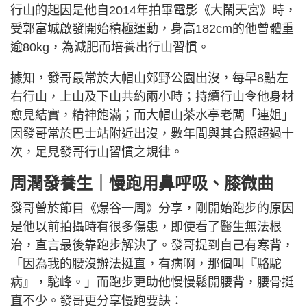
行山的起因是他自2014年拍畢電影《大鬧天宮》時，
受郭富城啟發開始積極運動，身高182cm的他曾體重
逾80kg，為減肥而培養出行山習慣。
據知，發哥最常於大帽山郊野公園出沒，每早8點左
右行山，上山及下山共約兩小時；持續行山令他身材
愈見結實，精神飽滿；而大帽山茶水亭老闆「連姐」
因發哥常於巴士站附近出沒，數年間與其合照超過十
次，足見發哥行山習慣之規律。
周潤發
養生｜慢跑用鼻呼吸、膝微曲
發哥曾於節目《爆谷一周》分享，剛開始跑步的原因
是他以前拍攝時有很多傷患，即使看了醫生無法根
治，直言最後靠跑步解決了。發哥提到自己有寒背，
「因為我的腰沒辦法挺直，有病啊，那個叫『駱駝
病』，駝峰。」而跑步更助他慢慢鬆開腰背，腰骨挺
直不少。發哥更分享慢跑要訣：