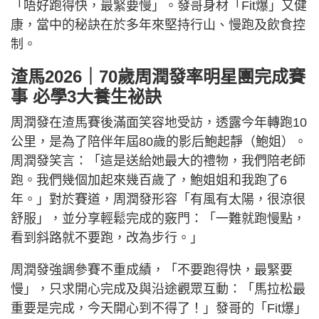
「唔好跑得快，最緊要慢」。發哥身材「Fit爆」又健
康，當中的秘訣在於多年來堅持行山、慢跑及飲食控
制。
渣馬2026｜70歲周潤發率明星團完成賽
事 必學3大養生祕訣
周潤發在渣馬賽後滿面笑容地受訪，透露今年轉跑10
公里，是為了陪伴年屆80歲的影后鮑起靜（鮑姐）。
周潤發笑言：「這是送給她最大的禮物，我們陪老師
跑。我們幾個加起來幾百歲了，鮑姐姐和我跑了6
年。」對於賽道，周潤發形容「有風有太陽，很涼很
舒服」，並分享輕鬆完成的竅門：「一難就跑慢點，
看到斜路就不要跑，改為步行。」
周潤發強調參賽不重成績，「不要跑得快，最緊要
慢」，只求開心完成及與沿途觀眾互動：「馬拉松最
重要是完成，今天開心到不得了！」發哥的「Fit爆」