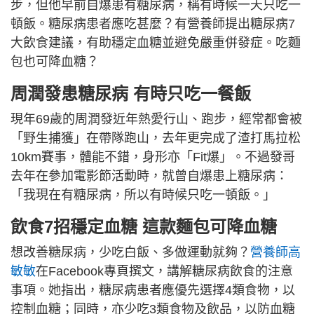
步，但他早前自爆患有糖尿病，稱有時候一天只吃一
頓飯。糖尿病患者應吃甚麼？有營養師提出糖尿病7
大飲食建議，有助穩定血糖並避免嚴重併發症。吃麵
包也可降血糖？
周潤發患糖尿病 有時只吃一餐飯
現年69歲的周潤發近年熱愛行山、跑步，經常都會被
「野生捕獲」在帶隊跑山，去年更完成了渣打馬拉松
10km賽事，體能不錯，身形亦「Fit爆」。不過發哥
去年在參加電影節活動時，就曾自爆患上糖尿病：
「我現在有糖尿病，所以有時候只吃一頓飯。」
飲食7招穩定血糖 這款麵包可降血糖
想改善糖尿病，少吃白飯、多做運動就夠？
營養師高
敏敏
在Facebook專頁撰文，講解糖尿病飲食的注意
事項。她指出，糖尿病患者應優先選擇4類食物，以
控制血糖；同時，亦少吃3類食物及飲品，以防血糖