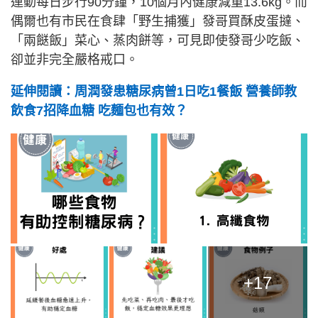
運動每日步行90分鐘，10個月內健康減重13.6kg。而
偶爾也有市民在食肆「野生捕獲」發哥買酥皮蛋撻、
「兩餸飯」菜心、蒸肉餅等，可見即使發哥少吃飯、
卻並非完全嚴格戒口。
延伸閱讀：周潤發患糖尿病曾1日吃1餐飯 營養師教
飲食7招降血糖 吃麵包也有效？
+17