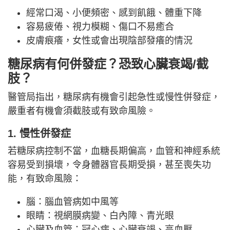
經常口渴、小便頻密、感到飢餓、體重下降
容易疲倦、視力模糊、傷口不易癒合
皮膚痕癢，女性或會出現陰部發癢的情況
糖尿病有何併發症？恐致
心臟衰竭/截
肢？
醫管局指出，糖尿病有機會引起急性或慢性併發症，
嚴重者有機會須截肢或有致命風險。
1. 慢性併發症
若糖尿病控制不當，血糖長期偏高，血管和神經系統
容易受到損壞，令身體器官長期受損，甚至喪失功
能，有致命風險：
腦：腦血管病如中風等
眼睛：視網膜病變、白內障、青光眼
心臟及血管：冠心病、心臟衰竭、高血壓