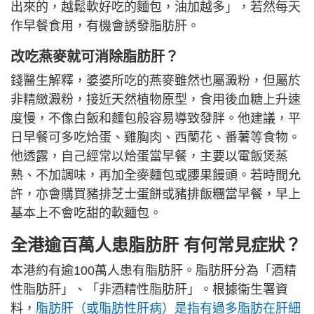
出來的，越鬆軟好吃的麵包，油加越多」，若然每天
作早餐食用，有機會誘發脂肪肝。
改吃燕麥就可消除脂肪肝？
錢醫生解釋，婆婆所吃的燕麥雖然也屬澱粉，但屬於
非精緻澱粉，接近天然植物原型，食用後血糖上升速
度慢，不像白飯和麵包般容易導致發胖。他建議，平
日早餐可多吃烚蛋、雞胸肉、西蘭花、番薯等食物。
他透露，自己經常以烚蛋當早餐，主要以電飯煲蒸
熟、不加調味，再加全麥麵包或腰果饅頭。若時間允
許，亦會購買豬排芝士蛋餅或豬排飯糰當早餐，早上
基本上不會吃甜的軟麵包。
全港逾百萬人患脂肪肝 有何常見症狀？
本港約有逾100萬人患有脂肪肝。脂肪肝分為「酒精
性脂肪肝」、「非酒精性脂肪肝」。根據衞生署資
料，
脂肪肝（或脂肪性肝病）是指有過多脂肪在肝細