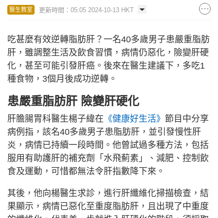
更新時間：05:05 2024-10-13 HKT
醫生教室
吃甚麼有效逆轉脂肪肝？一名40多歲男子患嚴重脂肪
肝，雖調整生活及飲食習慣，病情仍惡化，險變肝硬
化，甚至可能引發肝癌。後來在醫生建議下，多吃1
種食物，3個月後成功逆轉。
患嚴重脂肪肝 險變肝硬化
肝膽腸胃科醫生楊子緯在
《健康好生活》
節目中分享
病例指，該名40多歲男子患脂肪肝，並引發慢性肝
炎，病情已持續一段時間。他曾試過多種方法，包括
服用有助護肝的補充劑「水飛薊素」、減肥、控制飲
食及運動，可惜都無法令肝指數降下來。
其後，他向楊醫生求診，進行肝纖維化掃描檢查，結
果顯示，病情已惡化至重度脂肪肝，且出現了中重度