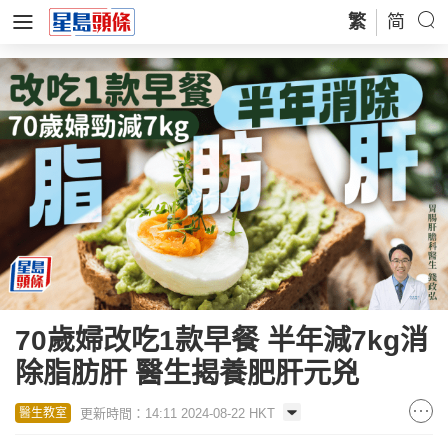
繁
简
70歲婦改吃1款早餐 半年減7kg消
除脂肪肝 醫生揭養肥肝元兇
更新時間：14:11 2024-08-22 HKT
醫生教室