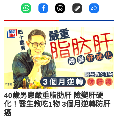
40歲男患嚴重脂肪肝 險變肝硬
化！醫生教吃1物 3個月逆轉防肝
癌