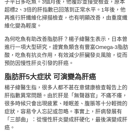
子平日多吃魚。3個月後，他覆診並接受檢查，原本
超標2、3倍的肝指數已回落到正常水平。1年後，他
再進行肝纖維化掃描檢查，也有明顯改善，由重度纖
維化變為輕度。
為何吃魚有助改善脂肪肝？楊子緯醫生表示，日本曾
進行一項大型研究，證實魚類含有豐富Omega-3脂肪
酸，吃魚有抗炎作用，有效減少肝臟發炎風險，從而
預防因慢性肝炎引發的肝癌。
脂肪肝5大症狀 可演變為肝癌
楊子緯醫生指，很多人都不甚在意健康檢查報告上的
肝指數異常問題。由於肝是「無聲器官」不痛不癢，
很多時候只會出現疲累、睡眠差、腹脹等十分輕微的
症狀，容易令人忘記或忽略。事實上，肝病發展有
「三部曲」：從慢性肝炎變成肝硬化，最後演變成肝
癌。