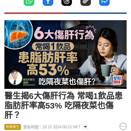
醫生揭6大傷肝行為 常喝1飲品患
脂肪肝率高53% 吃隔夜菜也傷
肝？
更新時間：18:15 2024-08-15 HKT
保健養生