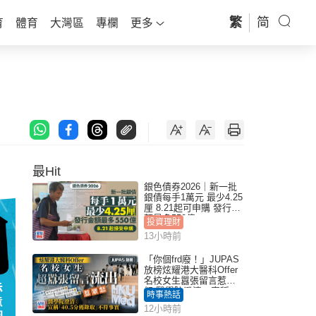
繁
简
育
體育
大灣區
專欄
更多
最Hit
銀色債券2026｜新一批
銀債每手1萬元 最少4.25
厘 8.21起可申購 發行金
額最多550億
投資理財
13小時前
「你個frd廢！」JUPAS
放榜炫耀港大醫科Offer
名校女生囂張留言惹眾
怒 醫學院澄清：宣稱
時事熱話
「40.5分獲錄取」不符事
12小時前
實｜Juicy叮