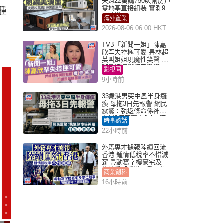
夫婦22萬購750呎兩房戶
零地基直接組裝 實測9個
腫
月激讚
海外置業
2026-08-06 06:00 HKT
TVB「新聞一姐」陳嘉
欣罕失控極可愛 畀林超
英叫姐姐現魔性笑聲 自
嘲是姨姨獲網民激讚
影視圈
9小時前
33歲港男突中風半身癱
瘓 母拖3日先報警 網民
震驚：執返條命係神蹟
自爆2個惡習｜Juicy叮
時事熱話
22小時前
外籍專才據報陸續回流
香港 鍾情低稅率不惜減
薪 帶動寫字樓豪宅及學
位競爭「香港已重現生
商業創科
機」
16小時前