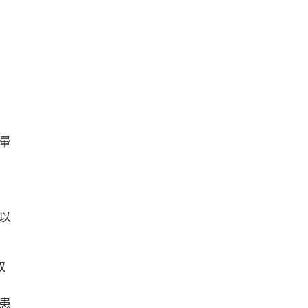
暈
以
取
患