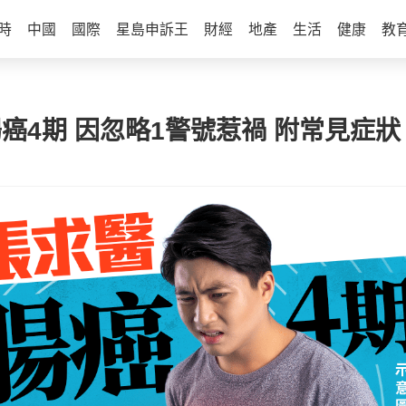
時
中國
國際
星島申訴王
財經
地產
生活
健康
教
癌4期 因忽略1警號惹禍 附常見症狀