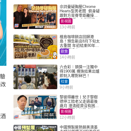
佘詩曼疑胸壓Chrome
Hearts型男老闆 俯身疑
跟對方背脊零距離接觸
網民驚呼：企側邊唔
影視圈
得？
13小時前
檀島咖啡餅店回歸港
島！預告新店8月下旬太
古重開 年初結束80年歷
史灣仔總店
飲食
14小時前
六合彩︱頭獎一注獨中
得1900萬 攪珠結果出爐
即刻入嚟對冧巴！
一驗
社會
種改
9小時前
黎彼得離世丨兒子黎樹
德停工陪老父走過最後
歲月 澄清經濟沒有困
難：傳聞有誇張成份
影視圈
02:44
煙酒
12小時前
中國預製屋熱銷美澳墨