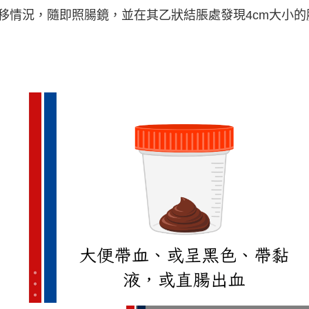
移情況，隨即照腸鏡，並在其乙狀結脹處發現4cm大小的