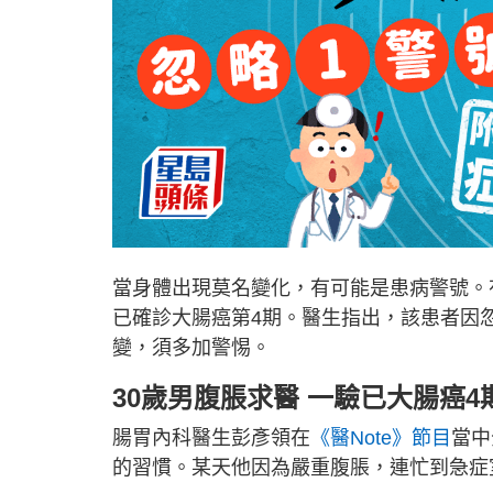
當身體出現莫名變化，有可能是患病警號。
已確診大腸癌第4期。醫生指出，該患者因
變，須多加警惕。
30歲男腹脹求醫 一驗已大腸癌4
腸胃內科醫生彭彥領在
《醫Note》節目
當中
的習慣。某天他因為嚴重腹脹，連忙到急症