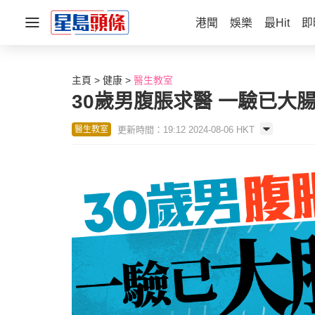
港聞
娛樂
最Hit
即
主頁
健康
醫生教室
30歲男腹脹求醫 一驗已大腸
更新時間：19:12 2024-08-06 HKT
醫生教室