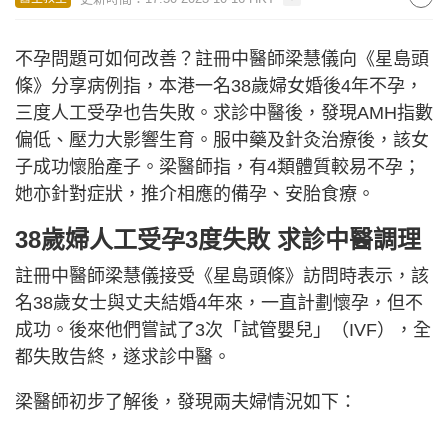
不孕問題可如何改善？註冊中醫師梁慧儀向《星島頭
條》分享病例指，本港一名38歲婦女婚後4年不孕，
三度人工受孕也告失敗。求診中醫後，發現AMH指數
偏低、壓力大影響生育。服中藥及針灸治療後，該女
子成功懷胎產子。梁醫師指，有4類體質較易不孕；
她亦針對症狀，推介相應的備孕、安胎食療。
38歲婦人工受孕3度失敗 求診中醫調理
註冊中醫師梁慧儀接受《星島頭條》訪問時表示，該
名38歲女士與丈夫結婚4年來，一直計劃懷孕，但不
成功。後來他們嘗試了3次「試管嬰兒」（IVF），全
都失敗告終，遂求診中醫。
梁醫師初步了解後，發現兩夫婦情況如下：