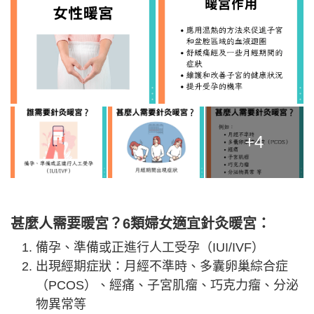
+4
甚麼人需要暖宮？6類婦女適宜針灸暖宮：
備孕、準備或正進行人工受孕（IUI/IVF）
出現經期症狀：月經不準時、多囊卵巢綜合症
（PCOS）、經痛、子宮肌瘤、巧克力瘤、分泌
物異常等