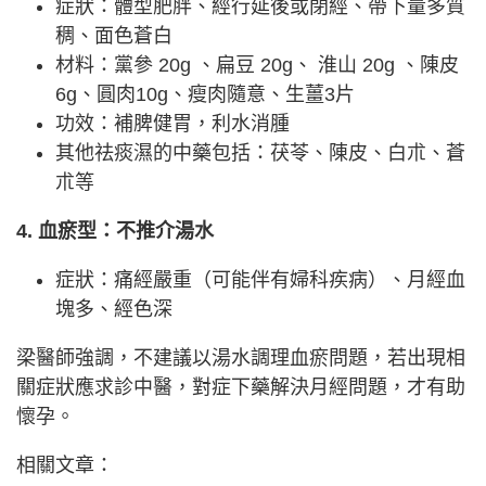
症狀：體型肥胖、經行延後或閉經、帶下量多質
稠、面色蒼白
材料：黨參 20g 、扁豆 20g、 淮山 20g 、陳皮
6g、圓肉10g、瘦肉隨意、生薑3片
功效：補脾健胃，利水消腫
其他祛痰濕的中藥包括：茯苓、陳皮、白朮、蒼
朮等
4. 血瘀型：不推介湯水
症狀：痛經嚴重（可能伴有婦科疾病）、月經血
塊多、經色深
梁醫師強調，不建議以湯水調理血瘀問題，若出現相
關症狀應求診中醫，對症下藥解決月經問題，才有助
懷孕。
相關文章：