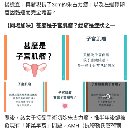
後檢查，再發現長了3cm的朱古力瘤，以及左邊輸卵
管因黏連而完全堵塞。
【同場加映】甚麼是子宮肌瘤？經痛是症狀之一
+9
隨後，該女子接受手術切除朱古力瘤，惟半年後卻被
發現有「卵巢早衰」問題，AMH（抗穆勒氏管荷爾