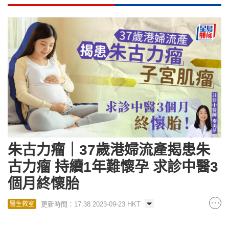
朱古力瘤｜37歲港婦流產揭患朱
古力瘤 持續1年難懷孕 求診中醫3
個月終懷胎
更新時間：17:38 2023-09-23 HKT
醫生教室