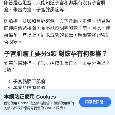
卵管是否阻塞，只能知道子宮和卵巢有沒有子宮肌
瘤、朱古力瘤、子宮腺肌症等。
她續指，排卵和月經來潮，與下丘腦、垂體、卵巢軸
的神經傳遞相關，並不能證明輸卵管正常。因此，建
議備孕一年以上，卻未成功的女士，應檢查輸卵管是
否阻塞。
子宮肌瘤主要分3類 對懷孕有何影響？
麥美萍醫師指，子宮肌瘤按生長位置，主要分為以下
3類：
子宮黏膜下肌瘤
子宮肌壁間肌瘤
子宮漿膜下肌瘤
本網站正使用 Cookies
同意及關閉
我們使用 Cookie 改善網站體驗。 繼續使用我們
她表示，子宮黏膜下肌瘤可影響胚胎著床，一般建議
的網站即表示您同意我們的 Cookie 政策。
先把這類肌瘤縮小至2至3cm以下才準備懷孕。另外2