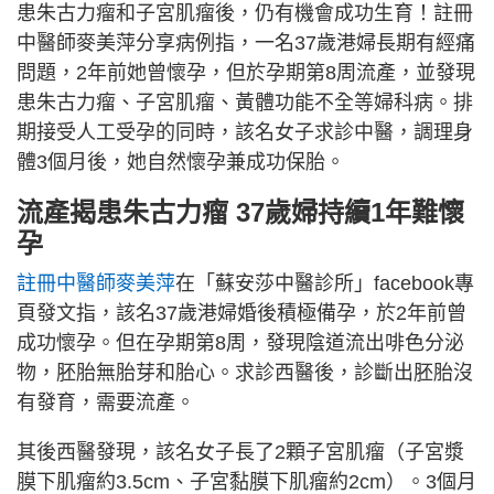
患朱古力瘤和子宮肌瘤後，仍有機會成功生育！註冊
中醫師麥美萍分享病例指，一名37歲港婦長期有經痛
問題，2年前她曾懷孕，但於孕期第8周流產，並發現
患朱古力瘤、子宮肌瘤、黃體功能不全等婦科病。排
期接受人工受孕的同時，該名女子求診中醫，調理身
體3個月後，她自然懷孕兼成功保胎。
流產揭患朱古力瘤 37歲婦持續1年難懷
孕
註冊中醫師麥美萍
在「蘇安莎中醫診所」facebook專
頁發文指，該名37歲港婦婚後積極備孕，於2年前曾
成功懷孕。但在孕期第8周，發現陰道流出啡色分泌
物，胚胎無胎芽和胎心。求診西醫後，診斷出胚胎沒
有發育，需要流產。
其後西醫發現，該名女子長了2顆子宮肌瘤（子宮漿
膜下肌瘤約3.5cm、子宮黏膜下肌瘤約2cm）。3個月