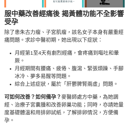
服中藥改善經痛後 揭黃體功能不全影響
受孕
除了患朱古力瘤、子宮肌瘤，該名女子本身有嚴重經
痛問題。求診中醫初期，她出現以下症狀：
月經第1至4天有劇烈經痛，會疼痛到嘔吐和暈
厥。
月經期間有腰痛、疲倦、腹瀉、緊張煩躁、手腳
冰冷、夢多易醒等問題。
綜合上述症狀，屬於「肝鬱脾腎兩虛」問題。
可如何改善？如何備孕？
麥醫師處方中藥，為她調
經、治療子宮囊腫和改善卵巢功能；同時，亦請她量
度基礎體溫和用排卵試紙，了解排卵情況，方便備
孕。