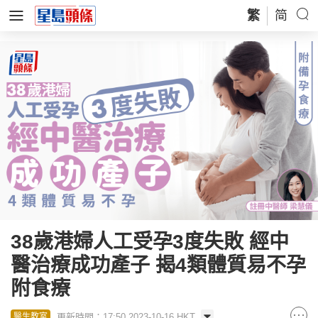
繁
简
38歲港婦人工受孕3度失敗 經中
醫治療成功產子 揭4類體質易不孕
附食療
更新時間：17:50 2023-10-16 HKT
醫生教室