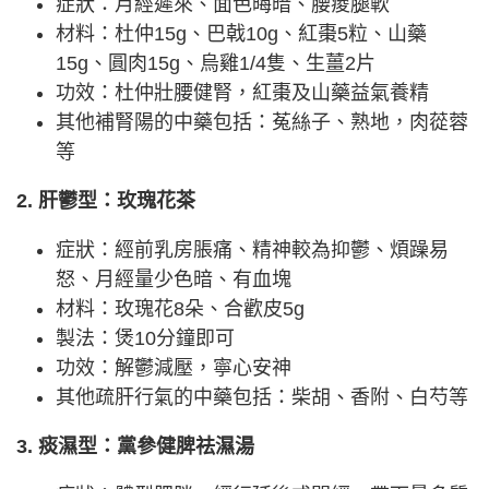
症狀：月經遲來、面色晦暗、腰痠腿軟
材料：杜仲15g、巴戟10g、紅棗5粒、山藥
15g、圓肉15g、烏雞1/4隻、生薑2片
功效：杜仲壯腰健腎，紅棗及山藥益氣養精
其他補腎陽的中藥包括：菟絲子、熟地，肉蓯蓉
等
2. 肝鬱型：玫瑰花茶
症狀：經前乳房脹痛、精神較為抑鬱、煩躁易
怒、月經量少色暗、有血塊
材料：玫瑰花8朵、合歡皮5g
製法：煲10分鐘即可
功效：解鬱減壓，寧心安神
其他疏肝行氣的中藥包括：柴胡、香附、白芍等
3. 痰濕型：黨參健脾祛濕湯