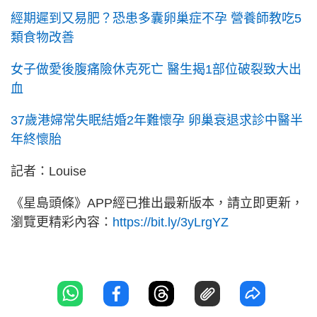
經期遲到又易肥？恐患多囊卵巢症不孕 營養師教吃5
類食物改善
女子做愛後腹痛險休克死亡 醫生揭1部位破裂致大出
血
37歲港婦常失眠結婚2年難懷孕 卵巢衰退求診中醫半
年終懷胎
記者：Louise
《星島頭條》APP經已推出最新版本，請立即更新，
瀏覽更精彩內容：
https://bit.ly/3yLrgYZ