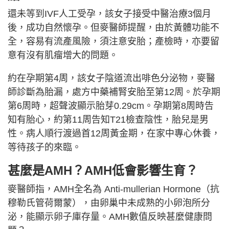
還未等到IVF人工受孕，該女子接受中醫治療3個月
後，成功自然懷孕。但麥醫師提醒，由於黃體功能不
全，容易有流產風險，須注意安胎；產檢時，亦要留
意有沒有肌瘤增大的問題。
約在孕期第4周，該女子陰道流出啡色分泌物，麥醫
師診斷為胎漏，處方中藥補腎安胎至第12周。於孕期
第6周時，超聲波顯示胎芽0.29cm。孕期第8周時告
知有胎心，約第11周告知T21檢查陰性，胎兒是男
性。病人順行渡過首12周黃金期，在家中專心休養，
等待孩子的來臨。
甚麼是AMH？AMH低會影響生育？
麥醫師指，AMH全名為 Anti-mullerian Hormone（抗
穆勒氏管荷爾蒙），由卵巢中未成熟的小卵泡所分
泌，能顯示卵子庫存量。AMH數值反映甚麼健康問