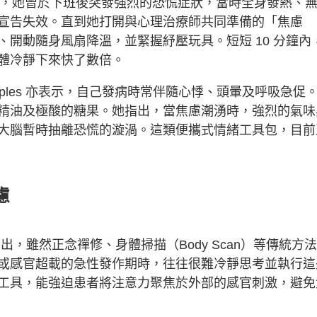
les 分享，她曾於下班後突發強烈的恐慌症狀，當時全身發熱、
宣告失效。直到她打開與心理治療師共同準備的「焦慮
開動隨身風扇降溫，並緊握紓壓玩具。短短 10 分鐘內
體冷靜下來快了數倍。
 Staples 亦表示，自己發病時常伴隨心悸、頭暈及呼吸急促
精油及極酸的糖果。她指出，當焦慮潮湧時，強烈的氣味
大腦暫時抽離恐慌的漩渦。這類便攜式情緒工具包，目前
慮
醫生指出，雖然正念禪修、身體掃描（Body Scan）等傳統方
或感官超載的急性發作期時，往往很難冷靜思考並執行這
工具，能強迫患者將注意力聚焦於外部的感官刺激，避免