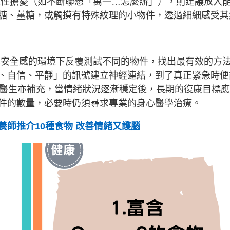
性擔憂（如不斷聯想「萬一…怎麼辦」），則建議放入
糖、薑糖，或觸摸有特殊紋理的小物件，透過細細感受其
靜、具安全感的環境下反覆測試不同的物件，找出最有效的方
、自信、平靜」的訊號建立神經連結，到了真正緊急時便
anga 醫生亦補充，當情緒狀況逐漸穩定後，長期的復康目標
件的數量，必要時仍須尋求專業的身心醫學治療。
師推介10種食物 改善情緒又護腦