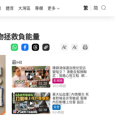
繁
简
育
體育
大灣區
專欄
更多
小物拯救負能量
最Hit
陳錦鴻保護自閉兒受訪
變嗌交？ 激動反駁顏聯
武：我擔心咁又點 網民
批主持咄咄逼人
影視圈
01:20
10小時前
黃大仙血案│內情曝光 死
者對噪音非常敏感 電梯
內狂斬樓上住客 返回住
所墮樓亡
突發
02:38
9小時前