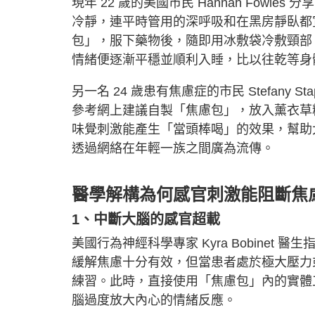
現年 22 歲的美國市民 Hannah Fow
冷靜，連平時管用的深呼吸和在黑房靜臥都
包」，服下藥物後，隨即用冰敷袋冷敷頸部、
情緒便逐漸平穩並順利入睡，比以往乾等身
另一名 24 歲患有焦慮症的市民 Stefany
參考網上建議自製「焦慮包」，放入薰衣草
味覺刺激能產生「當頭棒喝」的效果，幫助
透過網絡在年輕一族之間廣為流傳。
醫學解構為何感官刺激能阻斷焦
1、中斷大腦的感官超載
美國行為神經科學專家 Kyra Bobinet 
緩解焦慮十分有效，但當患者處於極大壓力
練習。此時，直接使用「焦慮包」內的實體
腦過度放大內心的情緒反應。