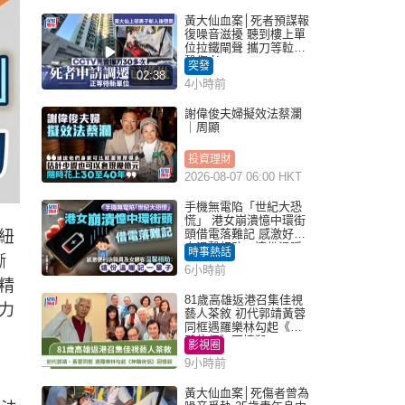
黃大仙血案│死者預謀報
復噪音滋擾 聽到樓上單
位拉鐵閘聲 攜刀等𨋢伏
擊傷者
突發
02:38
4小時前
謝偉俊夫婦擬效法蔡瀾
｜周顯
投資理財
2026-08-07 06:00 HKT
手機無電陷「世紀大恐
慌」 港女崩潰憶中環街
頭借電落難記 感激好心
紐
人溫馨相助：這份溫暖
時事熱話
漸
記一輩子｜Juicy叮
6小時前
精
81歲高雄返港召集佳視
力
藝人茶敘 初代郭靖黃蓉
同框遇羅樂林勾起《神
鵰俠侶》回憶殺
影視圈
9小時前
黃大仙血案│死傷者曾為