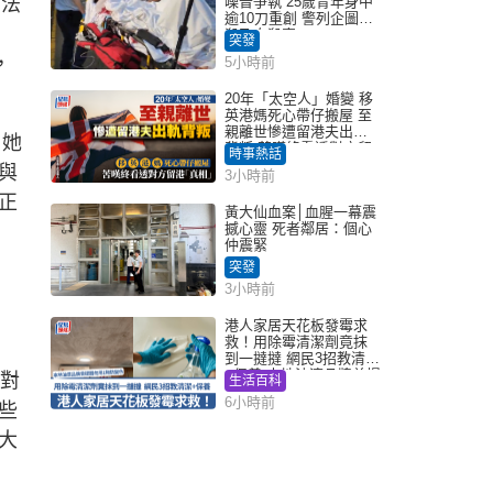
無法
噪音爭執 25歲青年身中
逾10刀重創 警列企圖謀
殺及自殺案
突發
，
5小時前
20年「太空人」婚變 移
英港媽死心帶仔搬屋 至
親離世慘遭留港夫出軌
。她
背叛 苦嘆終看透對方留
時事熱話
港「真相」｜Juicy叮
與
3小時前
正
黃大仙血案│血腥一幕震
撼心靈 死者鄰居：個心
仲震緊
突發
3小時前
港人家居天花板發霉求
救！用除霉清潔劑竟抹
到一撻撻 網民3招教清潔
+保養 本地油漆品牌曾提
法對
生活百科
醒勿用1物防變色
6小時前
些
大