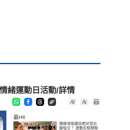
情緒運動日活動/詳情
最Hit
陳錦鴻保護自閉兒受訪
變嗌交？ 激動反駁顏聯