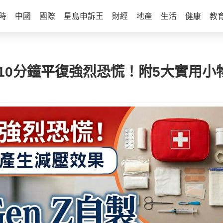
時
中國
國際
星島申訴王
財經
地產
生活
健康
教
」 10分鐘平復強烈恐慌！附5大實用