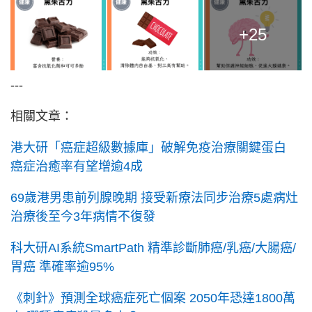
+25
---
相關文章：
港大研「癌症超級數據庫」破解免疫治療關鍵蛋白
癌症治癒率有望增逾4成
69歲港男患前列腺晚期 接受新療法同步治療5處病灶
治療後至今3年病情不復發
科大研AI系統SmartPath 精準診斷肺癌/乳癌/大腸癌/
胃癌 準確率逾95%
《刺針》預測全球癌症死亡個案 2050年恐達1800萬