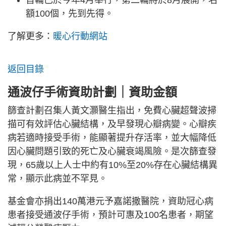
首輪已於今年4月舉行，第二輪將於8月展開，名
額100個，先到先得。
了解更多：
暖心行動網站
返回目錄
通波仔手術資助計劃｜資助金額
篩查計劃召集人黃文灝醫生指出，免費心臟超聲波掃
描可有效評估心臟結構，及早發現心瓣病變。心瓣疾
病若適時接受手術，能顯著提升存活率，並大幅降低
因心臟問題引致的死亡及心臟衰竭風險。是次篩查發
現，65歲以上人士中約有10%至20%存在心臟結構異
常，顯示此病並不罕見。
基金會亦捐出140萬港元予嘉諾撒醫院，資助冠心病
患者接受通波仔手術，預計可惠及100名患者，期望