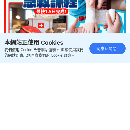
本網站正使用 Cookies
同意及關閉
我們使用 Cookie 改善網站體驗。 繼續使用我們
急救課程報名2026︱6大勞工處認
的網站即表示您同意我們的 Cookie 政策。
可急救課程 最快1.5日完成！ 學
費/時數/續牌懶人包
更新時間：23:00 2026-08-08 HKT
保健養生
在香港持有勞工處認可的急救證書，是不少行業的入
場卷。隨著上課模式轉型，現時不少機構推出更具彈
性的上課模式，部分課程結合網上自學與面授實操，
最快1.5天即可完成考核。本文整合6大勞工處認可急