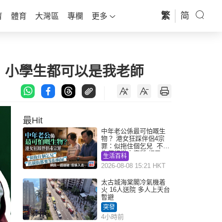
繁
简
育
體育
大灣區
專欄
更多
言：小學生都可以是我老師
最Hit
中年老公係最可怕嘅生
物？ 港女狂踩伴侶4宗
罪：似拖住個乞兒 不解
為何經常去廁所 網民一
生活百科
語道破
2026-08-08 15:21 HKT
太古城海棠閣冷氣機着
火 16人送院 多人上天台
暫避
突發
4小時前