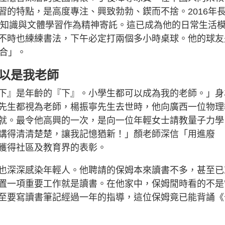
習的特點，是高度專注、興致勃勃、鍥而不捨。2016年
更以知識與文體學習作為精神寄託。這已成為他的日常生活
不時也練練書法，下午必定打兩個多小時桌球。他的球友
組合」。
可以是我老師
下』是年齡的『下』。小學生都可以成為我的老師。」身
先生都視為老師，楊振寧先生去世時，他向廣西一位物理
就。最令他高興的一次，是向一位年輕女士請教量子力學
講得清清楚楚，讓我記憶猶新！」顏老師深信「用進廢
獲得社區及教育界的表彰。
也深深感染年輕人。他聘請的保姆本來讀書不多，甚至已
置一項重要工作就是讀書。在他家中，保姆閒時看的不是
至要寫讀書筆記經過一年的指導，這位保姆竟已能背誦《