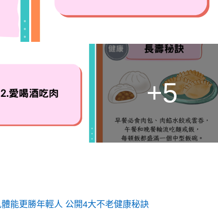
+5
肌體能更勝年輕人 公開4大不老健康秘訣