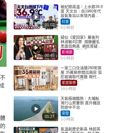
破紀錄高溫︱上水錄39.8
度 天文台：自1980年代
設氣象站以來境內最高
紀錄
社會
01:02
6小時前
疑似《愛回家》幕後列
林淑敏4宗罪 撐滕麗名
黑面但夠真 網民質疑：
真係咁一早被雪
影視圈
00:45
6小時前
一家三口住油塘280呎居
屋 35萬裝修間出兩房 弧
形玻璃取代實牆 現代神
他不
枱櫃融入玄關
家居裝修
成
14小時前
天氣極端酷熱︱大埔船
灣行山男暈倒 直升機送
院途中不治
突發
01:27
，體
1小時前
彩的
氣溫創歷史新高 林超英