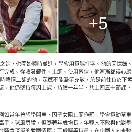
+5
河山之餘，也開始與時並進，學會用電腦打字。他的回憶錄
行完成。從收發郵件、上網、使用微信，他漸漸都得心應
少年時略懂二胡的他，深感不能濫竽充數，於是前往位於下
遠，他仍堅持每周上課，持續一年半，共上四五十節課。
。
例如當年曾想學開車，因子女阻止而作罷；學會電動單車
高手，球風勇猛，但隨著年歲增長，年輕人不敢與他對壘
往隱含深層的愛國情懷：丁俊暉等球員，在中國人向來較