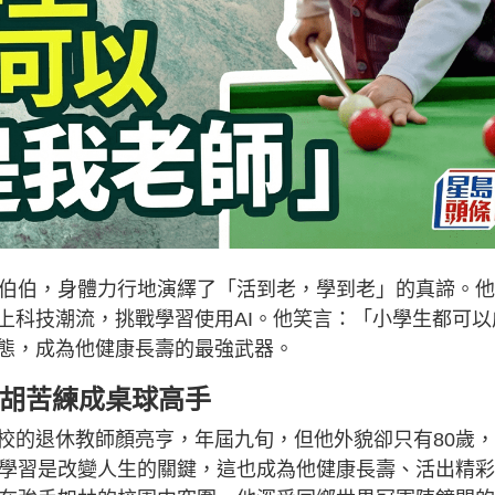
歲伯伯，身體力行地演繹了「活到老，學到老」的真諦。
上科技潮流，挑戰學習使用AI。他笑言：「小學生都可以
態，成為他健康長壽的最強武器。
二胡苦練成桌球高手
校的退休教師顏亮亨，年屆九旬，但他外貌卻只有80歲
知學習是改變人生的關鍵，這也成為他健康長壽、活出精