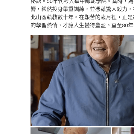
秘訣。50年代考入華中師範學院。當時，
響，毅然投身舉重訓練，並憑藉驚人毅力，
北山區執教數十年。在艱苦的歲月裡，正是
的學習熱情，才讓人生變得豐盈。直至80