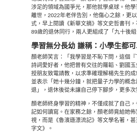
涉足的領域為國爭光，那他就學桌球。他學
離世，2022年老伴告別，他傷心之餘，
式，早上閱讀《新華文摘》等文史哲書刊，
89歲的退休同行，兩人更組成了「九十後
學習無分長幼 謙稱：小學生都
顏老師笑言：「我學習是不恥下問，這個『
詩詞愛好者，他把曾有交往的羅韜、劉國玉
授朋友致電請教，以求準確理解楊先生的成
並表示「她十幾分鐘，就把量子力學的概念
退」，退休後從未讓自己停下腳步，更多次
顏老師終身學習的精神，不僅成就了自己，
記如何讀寫。在家務之餘，顏老師竟給她佈
視，而是《魯濱遜漂流記》等文學名著，甚
字文》。