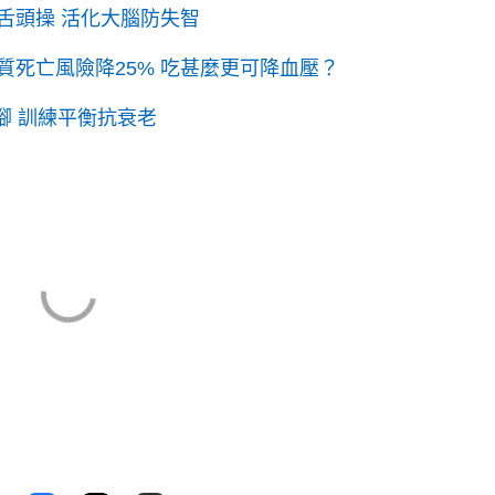
舌頭操 活化大腦防失智
死亡風險降25% 吃甚麼更可降血壓？
腳 訓練平衡抗衰老