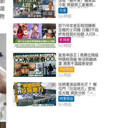
的影
深夜「報平安」稱未開
冷氣 質疑勞工處暑熱警
湖
告「取消也沒分別」
社會
01:02
物
5小時前
前TVB女星彭翔翎轉做
全職的士司機 日賺2千指
終有錢買衫扮靚 入行9年
被封翻版林夏薇
影視圈
5小時前
星島申訴王 | 商務位降級
特選經濟艙 無法照顧病
妻 港男不滿國泰安排
申訴熱話
2小時前
住將軍澳自帶光芒？ 嘲
屯門「垃圾地方」惹地
區大戰 網民分析「一共
同點」秒息風波｜Juicy
時事熱話
叮
9小時前