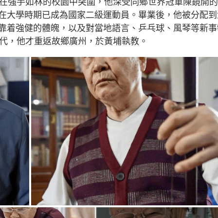
為在強手如林的校園中突圍，他深受同鄉世界冠軍陳鏡開
在大學時期已成為國家二級運動員。畢業後，他被分配到
靠着強健的體魄，以及對當地語言、乒乓球、風琴等新事
年代，他才重返故鄉廣州，於黃埔執教。