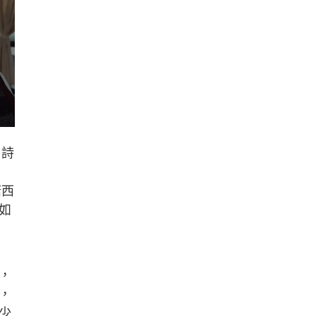
、詩
塘西
如
，
，
少