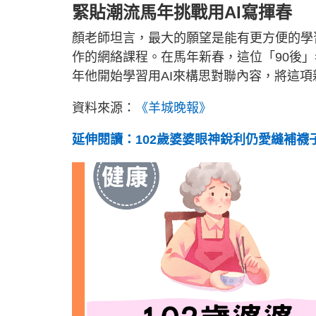
緊貼潮流馬年挑戰用AI寫揮春
顏老師坦言，最大的願望是能有更方便的學
作的網絡課程。在馬年新春，這位「90後
年他開始學習用AI來構思對聯內容，將這
資料來源：
《羊城晚報》
延伸閱讀：102歲婆婆眼神銳利仍愛縫補襪子