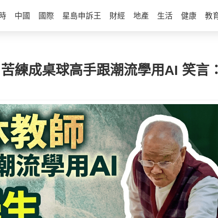
時
中國
國際
星島申訴王
財經
地產
生活
健康
教
 苦練成桌球高手跟潮流學用AI 笑