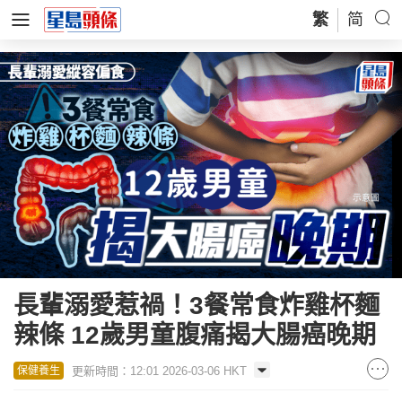
繁
简
長輩溺愛惹禍！3餐常食炸雞杯麵
辣條 12歲男童腹痛揭大腸癌晚期
更新時間：12:01 2026-03-06 HKT
保健養生