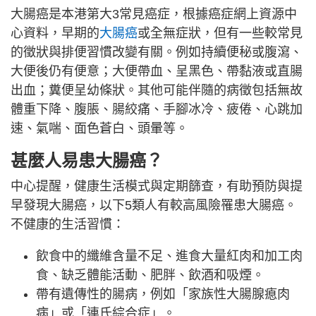
大腸癌是本港第大3常見癌症，根據癌症網上資源中
心資料，早期的
大腸癌
或全無症狀，但有一些較常見
的徵狀與排便習慣改變有關。例如持續便秘或腹瀉、
大便後仍有便意；大便帶血、呈黑色、帶黏液或直腸
出血；糞便呈幼條狀。其他可能伴隨的病徵包括無故
體重下降、腹脹、腸絞痛、手腳冰冷、疲倦、心跳加
速、氣喘、面色蒼白、頭暈等。
甚麼人易患大腸癌？
中心提醒，健康生活模式與定期篩查，有助預防與提
早發現大腸癌，以下5類人有較高風險罹患大腸癌。
不健康的生活習慣：
飲食中的纖維含量不足、進食大量紅肉和加工肉
食、缺乏體能活動、肥胖、飲酒和吸煙。
帶有遺傳性的腸病，例如「家族性大腸腺瘜肉
病」或「連氏綜合症」。