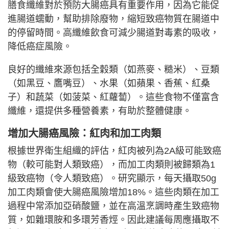
膳食纖維對於預防大腸癌具有重要作用，因為它能促
進腸道蠕動，幫助排除廢物，縮短致癌物質在腸道中
的停留時間。高纖維飲食可減少腸道對毒素的吸收，
降低癌症風險。
良好的纖維來源包括全穀類（如燕麥、糙米）、豆類
（如黑豆、鷹嘴豆）、水果（如蘋果、香蕉、紅桑
子）和蔬菜（如菠菜、紅蘿蔔）。這些食物不僅富含
纖維，還提供多種營養素，有助於整體健康。
增加大腸癌風險：紅肉和加工肉類
根據世界衛生組織的評估，紅肉被列為2A級可能致癌
物（較可能對人類致癌），而加工肉類則被歸類為1
級致癌物（令人類致癌）。研究顯示，每天攝取50g
加工肉類會使大腸癌風險增加18%。這些肉類在加工
過程中常添加亞硝酸鹽，並在高溫烹調時產生致癌物
質，如雜環胺和多環芳香烴。因此建議每周應攝取不