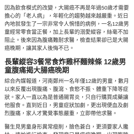
因為飲食模式的改變，大腸癌不再是年過50歲才需要
擔心的「老人病」，年輕化的趨勢越來越嚴重。近日
內地就發生了一宗非常令人惋惜的病例，一名12歲男
童經常零食當正餐，加上長輩的溺愛縱容，絲毫不加
阻止。後來因為腹痛難耐求醫，檢查結果卻已是大腸
癌晚期，讓其家人後悔不已。
長輩縱容3餐常食炸雞杯麵辣條 12歲男
童腹痛揭大腸癌晚期
綜合內媒報道，河南鄭州一名年僅12歲的男童，數月
以來反覆出現腹痛、腹瀉、食慾不振、體重下降等症
狀。家人一直以為是普通腸胃炎，只自行購買成藥讓
他服食。直到近日，男童症狀加劇，更出現便血及劇
烈腹痛，家人才驚覺事態嚴重，立即帶他求醫。
醫生見男童身形異常瘦削，臉色蒼白，更須要家人攙