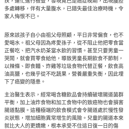
扶，連忙進行檢查，發現竟已是癌症晚期，出現腹腔
多處轉移，伴有大量腹水，已錯失最佳治療時機，令
家人悔恨不已。
原來該孩子自小由祖父母照顧，平日非常偏食，也不
愛喝水。祖父母因為疼愛孫子，從不阻止他把零食當
正餐吃、把汽水奶茶當水飲的習慣。甚至只要男童一
哭鬧，就會買零食給他，導致男童長期飲食不節制，
以辣條、即食麵、炸雞等垃圾食物代替正餐，飲食高
油高鹽，也幾乎從不吃蔬果，營養嚴重失衡，因此埋
下了癌變的隱患。
主治醫生表示，經常喝含糖飲品會持續破壞腸道菌群
平衡，加上油炸食物和加工食物中的致癌物也會損害
腸道黏膜。這種極端的飲食模式會令腸道處於慢性發
炎狀態，增加細胞異常增生的風險。兒童的腸道本來
就比大人的更嬌嫩，根本承受不住這日復一日的傷