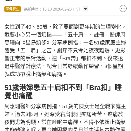
更新時間：15:10 2026-02-23 HKT
保健養生
女性到了40、50歲，除了要面對更年期的生理變化，
還要小心另一個煩惱——「五十肩」。註冊中醫師周
惠珊向《星島頭條》分享病例指，一名51歲家庭主婦
飽受「五十肩」之苦，劇痛不只令她夜夜難眠，更影
響正常的手臂活動，連「Bra帶」都扣不到。後來透
過中醫浮針療法，配合日常紓緩動作練習，3個星期
就成功擺脫止痛藥和肩痛。
51歲港婦患五十肩扣不到「Bra扣」睡
覺也痛醒
周惠珊醫師分享病例指，51歲的陳女士是全職家庭主
婦。過去3個月，她深受右肩劇烈疼痛所苦，疼痛於
夜間尤為明顯，常在睡眠中痛醒，不得不依賴止痛藥
才能勉強入眠。更令她困擾的是日常生活基本動作嚴