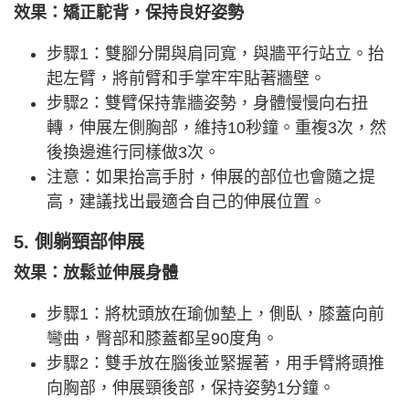
效果：矯正駝背，保持良好姿勢
步驟1：雙腳分開與肩同寬，與牆平行站立。抬
起左臂，將前臂和手掌牢牢貼著牆壁。
步驟2：雙臂保持靠牆姿勢，身體慢慢向右扭
轉，伸展左側胸部，維持10秒鐘。重複3次，然
後換邊進行同樣做3次。
注意：如果抬高手肘，伸展的部位也會隨之提
高，建議找出最適合自己的伸展位置。
5. 側躺頸部伸展
效果：放鬆並伸展身體
步驟1：將枕頭放在瑜伽墊上，側臥，膝蓋向前
彎曲，臀部和膝蓋都呈90度角。
步驟2：雙手放在腦後並緊握著，用手臂將頭推
向胸部，伸展頸後部，保持姿勢1分鐘。