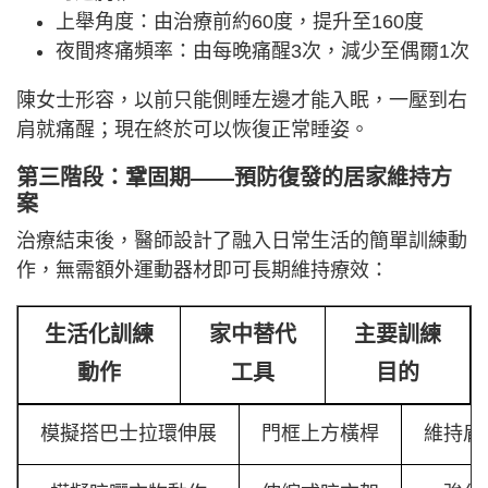
上舉角度：由治療前約60度，提升至160度
夜間疼痛頻率：由每晚痛醒3次，減少至偶爾1次
陳女士形容，以前只能側睡左邊才能入眠，一壓到右
肩就痛醒；現在終於可以恢復正常睡姿。
第三階段：鞏固期——預防復發的居家維持方
案
治療結束後，醫師設計了融入日常生活的簡單訓練動
作，無需額外運動器材即可長期維持療效：
生活化訓練
家中替代
主要訓練
動作
工具
目的
模擬搭巴士拉環伸展
門框上方橫桿
維持肩