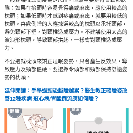
一般建議枕頭高度為6-7cm。但最重要是符合頸部狀
態：如果在抬頭時容易覺得痛或麻痺，應使用較高的
枕頭；如果低頭時才感到疼痛或麻痺，就要用較低的
枕頭。喜歡側睡的人應揀選較高的枕頭以承托頸部，
避免頸部下垂，對頸椎造成壓力。不建議使用太高的
波浪形枕頭，導致頸部拱起，一樣會對頸椎造成壓
力。
不要遷就枕頭來矯正睡眠姿勢，只會產生反效果，導
致壓力及頸部僵硬，要選擇令頭部和頸部保持舒適姿
勢的枕頭。
延伸閱讀：手舉過頭恐越睡越累？醫生教正確睡姿改
善12種疾病 冠心病/胃酸倒流應如何睡？