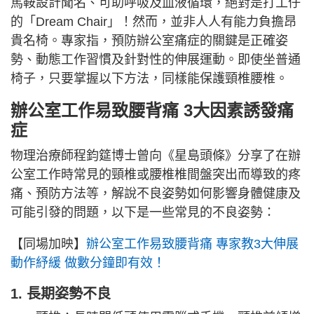
馬鞍設計聞名、可助呼吸及血液循環，絕對是打工仔
的「Dream Chair」！然而，並非人人有能力負擔昂
貴名椅。專家指，預防辦公室痛症的關鍵是正確姿
勢、動態工作習慣及針對性的伸展運動。即使坐普通
椅子，只要掌握以下方法，同樣能保護頸椎腰椎。
辦公室工作易致腰背痛 3大因素誘發痛
症
物理治療師程鈞筵博士曾向《星島頭條》分享了在辦
公室工作時常見的頸椎或腰椎椎間盤突出而導致的疼
痛、預防方法等，解說不良姿勢如何影響身體健康及
可能引發的問題，以下是一些常見的不良姿勢：
【同場加映】
辦公室工作易致腰背痛 專家教3大伸展
動作紓緩 做數分鐘即有效！
1. 長期姿勢不良