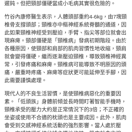
遲鈍。但把頸部僵硬當成小毛病其實很危險的。
竹谷內康修醫生表示，人體頭部重約4-6kg，由7塊頸
椎骨支撐頭部；頸椎亦中樞神經系統脊髓的通道，因
此如果頸椎神經受到壓迫，手臂、指尖等部位就會出
現麻痺。頸部僵硬是「頸椎病」發病初期階段。由於
各種原因，使頸部和肩部的肌肉習慣性地收縮，頸肩
就會變得僵硬，繼而逐漸壓迫頸椎，導致頸椎神經異
常，引發疼痛和麻痺。頸椎病可能導致不明原因的頭
痛，嚴重時疼痛、麻痺等症狀更可能延伸至手腳，因
此需要謹慎處理。
現代人的不良生活習慣，是使頸椎病惡化的重要因
素。「低頭族」身體前傾並長時間盯著智能手機時，
頸椎承受的壓力大約是正常情況下的3倍；不正確的
坐姿或使用不合適的枕頭也是主要成因。此外，肌肉
會受到交感神經系統活動的強烈影響。當人處於壓