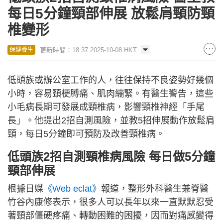
每日5分鐘頸部伸展 放鬆肩頸防頸
椎變形
更新時間：18:37 2025-10-08 HKT
保健養生
低頭族或辦公室工作的人，往往保持不良姿勢好幾個
小時，容易頸梗膊痛、肌肉繃緊。有醫生警告，這些
小毛病長期可發展成頸椎病，影響頸椎神經「手尾
長」。他提出2招自測風險，並教5招伸展動作放鬆肩
頸，每日5分鐘即可預防及改善頸椎病。
低頭族2招自測頸椎病風險 每日做5分鐘
頸部伸展
根據日媒
《Web eclat》
報道，整形外科醫生兼脊醫
竹谷內康修表示，很多人可以長年以來一直默默忍受
著頸部僵硬疼痛、轉動困難的困擾，因而對痛感變得