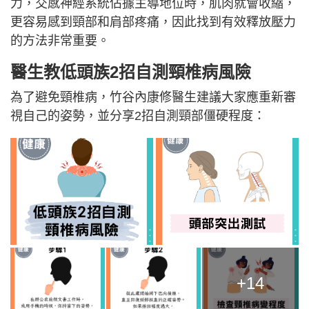
力，交感神經系統佔據主導地位時，肌肉就會收縮，
更容易感到頸部和肩部疼痛，因此找到有效釋放壓力
的方法非常重要。
醫生教低頭族2招自測頸椎病風險
為了避免頸椎病，竹谷內康修醫生建議大家應重新審
視自己的姿勢，並分享2招自測頸部僵硬程度：
+14