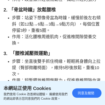
2. 「骨盆時鐘」放鬆腰椎
步驟：站姿下想像骨盆為時鐘，緩慢前後左右傾
斜（如12點→6點→3點→9點方向），每個位置
停留3秒，重複5圈。
作用：活化腰椎周邊肌肉，促進椎間隙營養交
換。
3. 「腰椎減壓微運動」
步驟：坐直後雙手抓住椅緣，輕輕將身體向上拉
提（臀部微離椅面），維持5秒後放鬆，重複10
次。
作用：短暫釋放椎間盤壓力，促進脊椎間隙血液
循環。
本網站正使用 Cookies
同意及關閉
我們使用 Cookie 改善網站體驗。 繼續使用我們
【同場加映】
腰背頸腳疼痛患筋膜炎 喝五指毛桃湯
的網站即表示您同意我們的 Cookie 政策。
可止痛 中醫推介13種消炎食物湯水