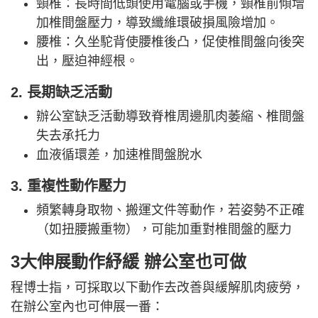
頸椎：長時間低頭使用電腦或手機，頸椎前傾增
加椎間盤壓力，導致纖維環破損風險增加。
腰椎：久坐駝背使腰椎後凸，促使椎間盤向後突
出，壓迫神經根。
2. 長期缺乏活動
辦公室缺乏活動導致脊椎周邊肌肉萎縮、椎間盤
失去承托力
血液循環差，加速椎間盤脫水
3. 重複性動作壓力
頻繁轉身取物、搬運文件等動作，若姿勢不正確
（如扭腰搬重物），可能加重對椎間盤的壓力
3大
伸展動作紓緩 辦公室也可做
程博士指，可採取以下動作去改善與緩解肌肉疲勞，
在辦公室內也可伸展一番：