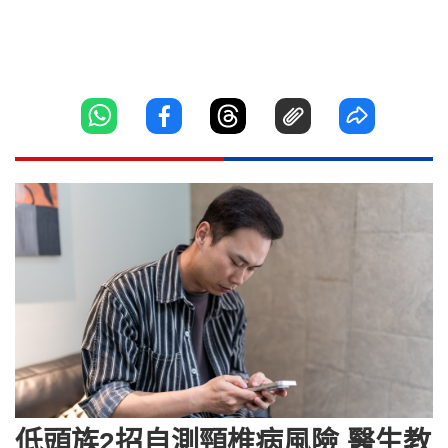
低頭族2招自測頸椎病風險 醫生教