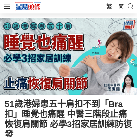
繁
简
51歲港婦患五十肩扣不到「Bra
扣」睡覺也痛醒 中醫三階段止痛
恢復肩關節 必學3招家居訓練防復
發