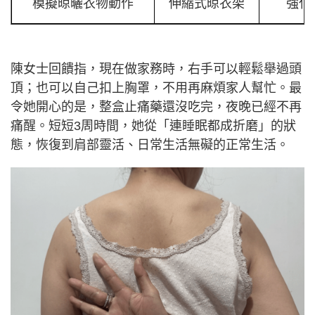
模擬晾曬衣物動作
伸縮式晾衣架
強化
陳女士回饋指，現在做家務時，右手可以輕鬆舉過頭
頂；也可以自己扣上胸罩，不用再麻煩家人幫忙。最
令她開心的是，整盒止痛藥還沒吃完，夜晚已經不再
痛醒。短短3周時間，她從「連睡眠都成折磨」的狀
態，恢復到肩部靈活、日常生活無礙的正常生活。