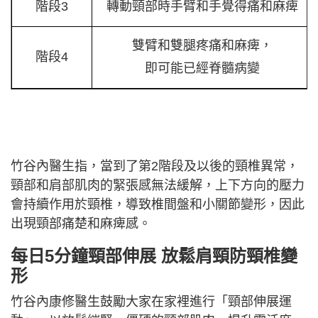
階段3
轉動頸部時手臂和手覺得痛和麻痺
雙臂和雙腿疼痛和麻痺，
階段4
即可能已經脊髓病變
竹谷內醫生指，當到了第2階段及以後的頸椎異常，
頸部和肩部肌肉的緊張感無法緩解，上下方向的壓力
會持續作用於頸椎，導致椎間盤和小關節變形，因此
出現頸部痛楚和麻痺感。
每日5分鐘頸部伸展 放鬆肩頸防頸椎變
形
竹谷內康修醫生鼓勵大家在家裡進行「頸部伸展運