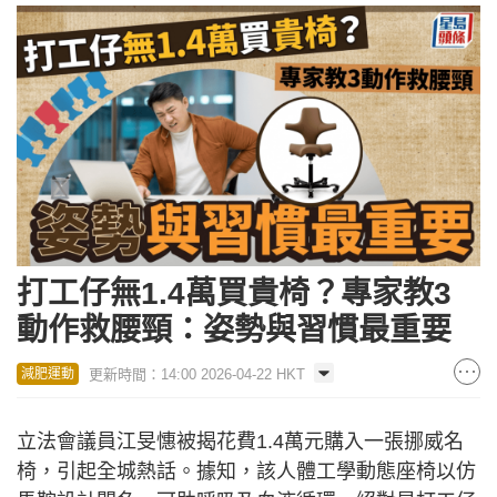
打工仔無1.4萬買貴椅？專家教3
動作救腰頸：姿勢與習慣最重要
更新時間：14:00 2026-04-22 HKT
減肥運動
立法會議員江旻憓被揭花費1.4萬元購入一張挪威名
椅，引起全城熱話。據知，該人體工學動態座椅以仿