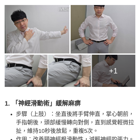
+1
1. 「神經滑動術」緩解麻痹
步驟（上肢）：坐直後將手臂伸直，掌心朝前，
手指朝後，頭部緩慢轉向對側，直到感覺輕微拉
扯，維持10秒後放鬆，重複5次。
作用：改善頸神經根滑動性，減輕神經的張力。