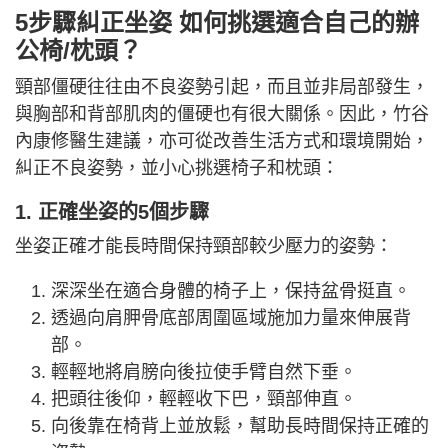
5步驟糾正坐姿 如何挑選適合自己的辦
公椅/枕頭？
頸部僵硬往往由不良姿勢引起，而且並非局部發生，
與胸部和背部肌肉的僵硬也有很大關係。因此，竹谷
內康修醫生建議，亦可從改善生活方式和環境開始，
糾正不良姿勢，並小心挑選椅子和枕頭：
1. 正確坐姿的5個步驟
坐姿正確才能長時間保持頸部較少壓力的姿勢：
深深坐在適合身體的椅子上，保持盆骨挺直。
透過向肩胛骨底部周圍區域施加力量來伸展背
部。
輕輕地將肩膀向後拉使手臂自然下垂。
把頭往後仰，輕輕收下巴，頸部伸直。
向後靠在椅背上並放鬆，幫助長時間保持正確的