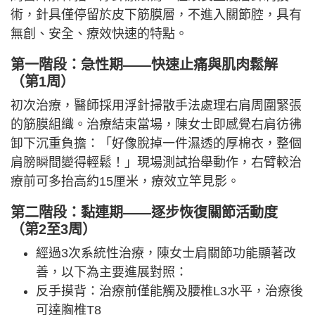
術，針具僅停留於皮下筋膜層，不進入關節腔，具有
無創、安全、療效快速的特點。
第一階段：急性期——快速止痛與肌肉鬆解
（第1周）
初次治療，醫師採用浮針掃散手法處理右肩周圍緊張
的筋膜組織。治療結束當場，陳女士即感覺右肩彷彿
卸下沉重負擔：「好像脫掉一件濕透的厚棉衣，整個
肩膀瞬間變得輕鬆！」現場測試抬舉動作，右臂較治
療前可多抬高約15厘米，療效立竿見影。
第二階段：黏連期——逐步恢復關節活動度
（第2至3周）
經過3次系統性治療，陳女士肩關節功能顯著改
善，以下為主要進展對照：
反手摸背：治療前僅能觸及腰椎L3水平，治療後
可達胸椎T8