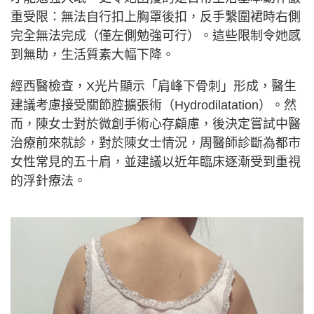
重受限：無法自行扣上胸罩後扣，反手繫圍裙時右側
完全無法完成（僅左側勉強可行）。這些限制令她感
到無助，生活質素大幅下降。
經西醫檢查，X光片顯示「肩峰下骨刺」形成，醫生
建議考慮接受關節腔擴張術（Hydrodilatation）。然
而，陳女士對於微創手術心存顧慮，後決定嘗試中醫
治療前來就診，對於陳女士情況，周醫師診斷為都市
女性常見的五十肩，並建議以近年臨床逐漸受到重視
的浮針療法。