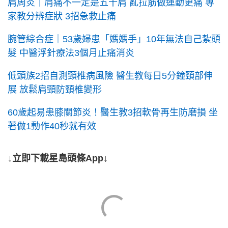
肩周炎｜肩痛不一定是五十肩 亂拉筋做運動更痛 專
家教分辨症狀 3招急救止痛
腕管綜合症｜53歲婦患「媽媽手」10年無法自己紮頭
髮 中醫浮針療法3個月止痛消炎
低頭族2招自測頸椎病風險 醫生教每日5分鐘頸部伸
展 放鬆肩頸防頸椎變形
60歲起易患膝關節炎！醫生教3招軟骨再生防磨損 坐
著做1動作40秒就有效
↓立即下載星島頭條App↓