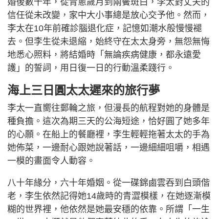
婚後數十年，從青蔥歲月到兩鬢斑白，李太對丈夫的
信任從未改變，家中大小事總是放心交予他。然而，
李太在10年前確診腦退化症，記憶如潮水般慢慢褪
去。但李生從未退縮，始終守在太太身旁，無怨無悔
地悉心照料，將結婚時「無論疾病健康，都永遠愛
護」的誓詞，用日復一日的行動溫柔踐行。
海上三日圓太太遲來的旅行夢
李太一直嚮往郵輪之旅，但漫長的航程對她的身體是
種負擔。這次為期三天的公海短途，恰好圓了她多年
的心願。在船上的餐廳裡，李生輕輕拖著太太的手為
她佈菜，一邊耐心跟她說著話，一邊細細咀嚼，相遇
一模的畫面令人動容。
八十年緣分，六十年婚姻。從一碟錦鹵雲吞到白頭偕
老，李生依然記得她14歲時的青澀模樣，在她逐漸模
糊的世界裡，他依然是她最安穩的依靠。所謂「一生