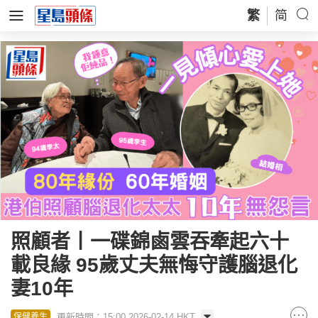
繁
简
照顧者丨一碟錦鹵雲吞牽起六十
載良緣 95歲丈夫無悔守護腦退化
妻10年
更新時間：15:00 2026-02-14 HKT
保健養生