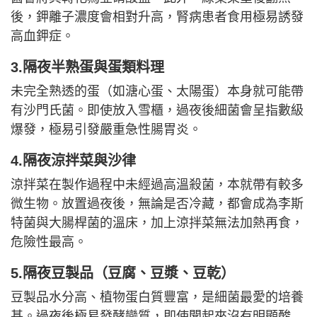
後，鉀離子濃度會相對升高，腎病患者食用極易誘發
高血鉀症。
3.隔夜半熟蛋與蛋類料理
未完全熟透的蛋（如溏心蛋、太陽蛋）本身就可能帶
有沙門氏菌。即使放入雪櫃，過夜後細菌會呈指數級
爆發，極易引發嚴重急性腸胃炎。
4.隔夜涼拌菜與沙律
涼拌菜在製作過程中未經過高溫殺菌，本就帶有較多
微生物。放置過夜後，無論是否冷藏，都會成為李斯
特菌與大腸桿菌的溫床，加上涼拌菜無法加熱再食，
危險性最高。
5.隔夜豆製品（豆腐、豆漿、豆乾）
豆製品水分高、植物蛋白質豐富，是細菌最愛的培養
基。過夜後極易發酵變質，即使聞起來沒有明顯酸