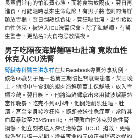
長輩們常有的怕浪費心態，而將食物放隔夜，翌日再
進食，可能隨時惹來生命危險！有男子將吃剩的海鮮
麵放雪櫃，翌日翻熱進食後，竟狂嘔肚瀉，更引發敗
血性休克，被迫入ICU洗腎保命。除了海鮮麵，有醫
生警告，更點名5大食物忌放隔夜。
男子吃隔夜海鮮麵嘔吐/肚瀉 竟敗血性
休克入ICU洗腎
腎臟專科醫生洪永祥
在其Facebook專頁分享病例，
該名65歲男子是一名第三期慢性腎衰竭患者。某日晚
上，他將中午食剩的蜆肉海鮮麵蓋上保鮮紙，放入雪
櫃冷藏。翌日晚上，他將海鮮麵拿出來用微波爐翻熱
當作晚餐。吃完不到4小時，他開始劇烈狂嘔、肚
瀉，甚至全身發冷狂抖。隨即被送往急症室，當時其
血壓暴跌至75/45mmHg，出現敗血性休克與急性腎
損傷。他立刻被送入深切治療部（ICU）搶救，更需
要洗腎長達一星期。險些奪命的元凶正是這碗冰過的