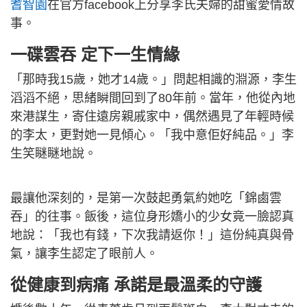
耆智園
在官方facebook上分享李氏夫婦的甜蜜愛情故
事。
一碟雲吞 定下一生情緣
「那時我15歲，她才14歲。」問起相識的淵源，李生
滔滔不絕，思緒瞬間回到了80年前。當年，他從內地
來港謀生，寄住遠房親戚家中，偶然遇見了年輕時候
的李太，更對她一見傾心。「我中意佢好純品。」李
生笑瞇瞇地說。
最讓他深刻的，是第一次鼓起勇氣約她吃「錦鹵雲
吞」的往事。飯後，這位身形嬌小的少女竟一臉認真
地說：「我也有錢，下次我請返你！」這份純真與骨
氣，讓李生認定了眼前人。
從健康到病痛 承諾是最溫柔的守護