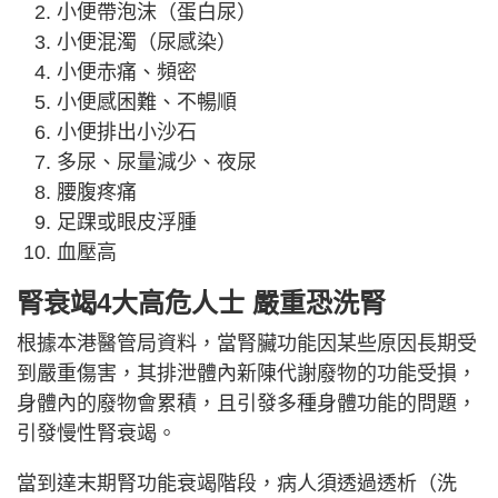
小便帶泡沫（蛋白尿）
小便混濁（尿感染）
小便赤痛、頻密
小便感困難、不暢順
小便排出小沙石
多尿、尿量減少、夜尿
腰腹疼痛
足踝或眼皮浮腫
血壓高
腎衰竭4大高危人士 嚴重恐洗腎
根據本港醫管局資料，當腎臟功能因某些原因長期受
到嚴重傷害，其排泄體內新陳代謝廢物的功能受損，
身體內的廢物會累積，且引發多種身體功能的問題，
引發慢性腎衰竭。
當到達末期腎功能衰竭階段，病人須透過透析（洗