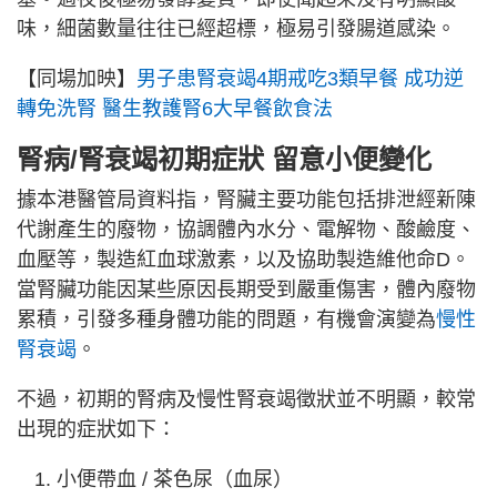
味，細菌數量往往已經超標，極易引發腸道感染。
【同場加映】
男子患腎衰竭4期戒吃3類早餐 成功逆
轉免洗腎 醫生教護腎6大早餐飲食法
腎病/腎衰竭初期症狀 留意小便變化
據本港醫管局資料指，腎臟主要功能包括排泄經新陳
代謝產生的廢物，協調體內水分、電解物、酸鹼度、
血壓等，製造紅血球激素，以及協助製造維他命D。
當腎臟功能因某些原因長期受到嚴重傷害，體內廢物
累積，引發多種身體功能的問題，有機會演變為
慢性
腎衰竭
。
不過，初期的腎病及慢性腎衰竭徵狀並不明顯，較常
出現的症狀如下：
小便帶血 / 茶色尿（血尿）