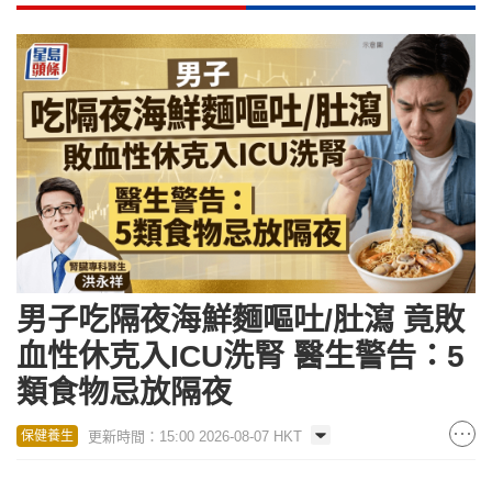
男子吃隔夜海鮮麵嘔吐/肚瀉 竟敗
血性休克入ICU洗腎 醫生警告：5
類食物忌放隔夜
更新時間：15:00 2026-08-07 HKT
保健養生