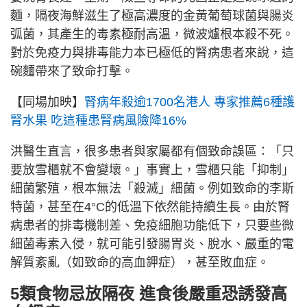
麵，隔夜海鮮滋生了極高濃度的金黃葡萄球菌與腸炎
弧菌，其產生的毒素極耐高溫，微波爐根本殺不死。
對於免疫力與排毒能力本已極低的腎病患者來說，這
碗麵帶來了致命打擊。
【同場加映】
腎病年殺逾1700名港人 專家推薦6種護
腎水果 吃這種患腎病風險降16%
洪醫生直言，很多患者與家屬都有個致命誤區：「只
要放雪櫃就不會變壞。」事實上，雪櫃只能「抑制」
細菌繁殖，根本無法「殺滅」細菌。例如致命的李斯
特菌，甚至在4°C的低溫下依然能持續生長。由於腎
病患者的排毒機制差、免疫細胞功能低下，只要些微
細菌毒素入侵，就可能引發腸胃炎、脫水、嚴重的電
解質紊亂（如致命的高血鉀症），甚至敗血症。
5類食物忌放隔夜 進食後嚴重恐誘發高