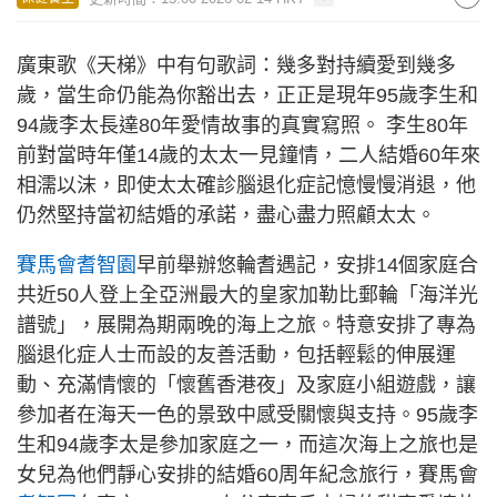
廣東歌《天梯》中有句歌詞：幾多對持續愛到幾多
歲，當生命仍能為你豁出去，正正是現年95歲李生和
94歲李太長達80年愛情故事的真實寫照。 李生80年
前對當時年僅14歲的太太一見鐘情，二人結婚60年來
相濡以沫，即使太太確診腦退化症記憶慢慢消退，他
仍然堅持當初結婚的承諾，盡心盡力照顧太太。
賽馬會耆智園
早前舉辦悠輪耆遇記，安排14個家庭合
共近50人登上全亞洲最大的皇家加勒比郵輪「海洋光
譜號」，展開為期兩晚的海上之旅。特意安排了專為
腦退化症人士而設的友善活動，包括輕鬆的伸展運
動、充滿情懷的「懷舊香港夜」及家庭小組遊戲，讓
參加者在海天一色的景致中感受關懷與支持。95歲李
生和94歲李太是參加家庭之一，而這次海上之旅也是
女兒為他們靜心安排的結婚60周年紀念旅行，賽馬會