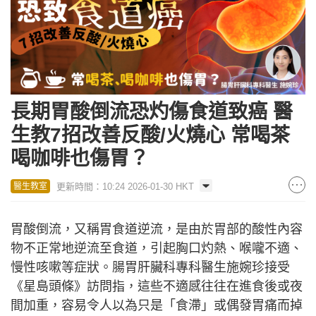
長期胃酸倒流恐灼傷食道致癌 醫
生教7招改善反酸/火燒心 常喝茶
喝咖啡也傷胃？
更新時間：10:24 2026-01-30 HKT
醫生教室
胃酸倒流，又稱胃食道逆流，是由於胃部的酸性內容
物不正常地逆流至食道，引起胸口灼熱、喉嚨不適、
慢性咳嗽等症狀。腸胃肝臟科專科醫生施婉珍接受
《星島頭條》訪問指，這些不適感往往在進食後或夜
間加重，容易令人以為只是「食滯」或偶發胃痛而掉