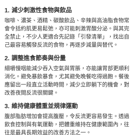
1. 減少刺激性食物與飲品
咖啡、濃茶、酒精、碳酸飲品、辛辣與高油脂食物常
會令括約肌更易鬆弛，亦可能刺激胃酸分泌。與其完
全禁止，不少人更適合先記錄「引發清單」，找出自
己最容易觸發反流的食物，再逐步減量與替代。
2. 調整進食節奏與份量
細嚼慢咽能減少吞入空氣與胃脹，亦能讓胃部更順利
消化。避免暴飲暴食，尤其避免晚餐吃得過飽。餐後
應留出一段直立活動時間，減少立即躺下的機會，對
改善夜間反流很關鍵。
3. 維持健康體重並規律運動
腹部脂肪增加會提高腹壓，令反流更容易發生。透過
飲食控制與有氧運動，把體重維持在健康範圍內，往
往是最具長期效益的改善方法之一。