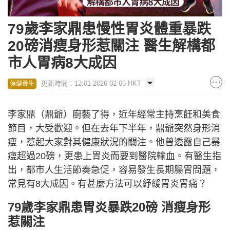
79歲李家鼎患慢性胃炎體重暴跌
20磅消瘦身形惹關注 醫生解構都
市人胃病8大成因
更新時間：12:01 2026-02-05 HKT
保健養生
李家鼎（鼎爺）廚藝了得，近年經常主持烹飪和美食
節目，大受歡迎。但在去年下半年，鼎爺突然身形消
瘦，惹起大家對其健康狀況的關注。他曾透露自己暴
瘦超過20磅，更患上胃炎而要到醫院輸血。有醫生指
出，都市人生活節奏急促，容易發生長期腸胃問題，
常見有8大成因。有甚麼方法可以紓緩胃炎胃痛？
79歲李家鼎患胃炎暴跌20磅 消瘦身形
惹關注