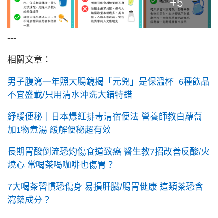
+5
---
相關文章：
男子腹瀉一年照大腸鏡揭「元兇」是保溫杯 6種飲品
不宜盛載/只用清水沖洗大錯特錯
紓緩便秘｜日本爆紅排毒清宿便法 營養師教白蘿蔔
加1物煮湯 緩解便秘超有效
長期胃酸倒流恐灼傷食道致癌 醫生教7招改善反酸/火
燒心 常喝茶喝咖啡也傷胃？
7大喝茶習慣恐傷身 易損肝臟/腸胃健康 這類茶恐含
瀉藥成分？