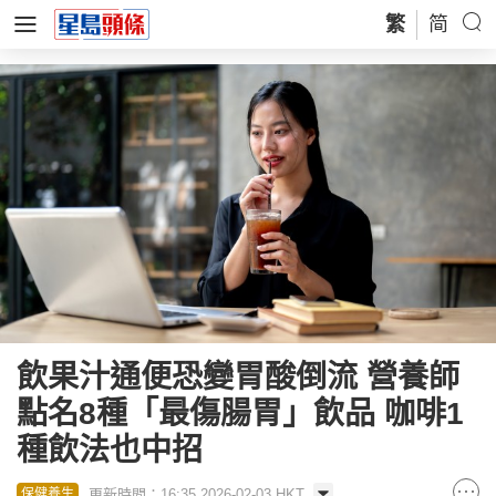
繁
简
飲果汁通便恐變胃酸倒流 營養師
點名8種「最傷腸胃」飲品 咖啡1
種飲法也中招
更新時間：16:35 2026-02-03 HKT
保健養生