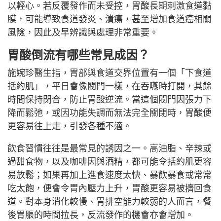
以輕心。若反覆發作而未受控，胃酸長期刺激食道黏
膜，可能導致食道發炎、潰瘍，甚至增加食道癌相關
風險，因此及早辨識與處理非常重要。
胃酸倒流有哪些常見成因？
施婉珍醫生指，胃部與食道交界位置有一個「下食道
括約肌」，平日會像閥門一樣，在吞嚥時打開，其餘
時間保持閉合，防止胃酸逆流。當這個閥門因張力下
降而鬆弛，或因功能失調而無法完全關閉時，胃酸便
更容易往上走，引發各種不適。
飲食習慣往往是最常見的誘因之一。高油脂、辛辣或
過甜食物，以及咖啡因與酒精，都可能令括約肌更容
易放鬆；如果再加上進食速度太快、暴飲暴食或常常
吃太飽，便會令胃內壓力上升，胃酸更容易被擠回食
道。對本身消化較慢、胃排空能力較弱的人而言，餐
後胃脹的時間拉長，反流發作的機會亦會增加。