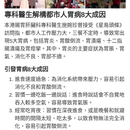
專科醫生解構都市人胃病8大成因
本港腸胃肝臟科專科醫生施婉珍曾接受《星島頭條》
訪問指，都市人工作壓力大，三餐不定時，導致常出
現5大胃病，包括胃炎、胃酸倒流、胃潰瘍、十二指
腸潰瘍及胃痙攣。其中，胃炎的主要症狀為胃脹、胃
氣、消化不良、胃部不適。
引發胃病8大成因
進食速度過急：為消化系統帶來壓力，容易引起
消化不良和胃酸倒流。
習慣一邊吃飯一邊說話：進食時說話會不自覺地
吞入較多空氣，容易導致胃氣脹。
經常吃宵夜：習慣在深夜進食，或是晚餐和就寢
時間的間隔太短、吃太多，以致食物無法完全消
化，容易引起胃酸倒流。