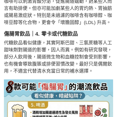
咖啡可以刺激胃酸分泌，促進腸道蠕動，對某些人而
言有助排便。但亦可能加劇某些人的胃灼熱、胃抽筋
或腸易激症狀。特別是未過濾的咖啡含有咖啡醇、咖
啡豆醇等化合物，更會令「壞膽固醇」(LDL) 升高。
傷腸胃飲品｜4. 零卡或代糖飲品
代糖飲品看似健康，其實阿斯巴甜、三氯蔗糖等人工
甜味劑對腸道的影響，因人而異。例如有研究發現，
部分人飲用後，腸道微生物和血糖控制會受到影響，
也有機會導致腹脹或排便習慣改變。最好只是偶爾飲
用，不適宜代替清水充當日常的補水選擇。