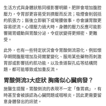
生活方式與身體狀態同樣影響明顯。肥胖會增加腹腔
壓力，令胃部更容易受到擠壓而反流；吸煙會削弱括
約肌張力；飯後立即躺下或彎腰做事，亦會讓胃酸更
容易逆流。心理壓力過大時，身體的壓力反應可能影
響腸胃蠕動與胃酸分泌，令症狀變得更頻密、更難
受。
此外，也有一些特定狀況會令胃酸倒流惡化，例如懷
孕期間腹壓增加及荷爾蒙變化、服用某些藥物而刺激
胃部或影響括約肌功能，以及食道裂孔疝等結構問
題，都可能導致或加重反流。
胃酸倒流3大症狀 胸痛似心臟病發？
施醫生提醒，胃酸倒流的表現不一定「像胃病」，有
時甚至會被誤認為心臟問題或咽喉炎，因此更需要留
意身體發出的訊號。