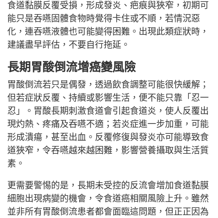
食道黏膜反覆受損，形成發炎、疤痕與狹窄，初期可
能只是吞嚥固體食物時覺得卡住或不順，若情況惡
化，連吞嚥液體也可能變得困難。出現此類症狀時，
建議盡早評估，不要自行拖延。
長期胃酸倒流增癌變風險
胃酸倒流若只是偶發，透過飲食調整可能很快緩解；
但若症狀反覆、持續或影響生活，便不能只靠「忍一
忍」。胃酸長期刺激食道會引起食道炎，使人反覆出
現灼熱、疼痛及吞嚥不適；若炎症進一步加重，可能
形成潰瘍，甚至出血。反覆修復與發炎亦可能導致食
道狹窄，令吞嚥越來越困難，影響營養攝取與生活質
素。
更需要警惕的是，長期未受控的反流會增加食道黏膜
細胞出現病變的機會，令食道癌相關風險上升。雖然
並非所有胃酸倒流患者都會面臨這問題，但正正因為