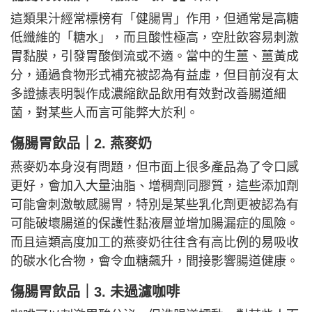
這類果汁經常標榜有「健腸胃」作用，但通常是高糖
低纖維的「糖水」，而且酸性極高，空肚飲容易刺激
胃黏膜，引發胃酸倒流或不適。當中的生薑、薑黃成
分，通過食物形式補充被認為有益虛，但目前沒有太
多證據表明製作成濃縮飲品飲用有效對改善腸道細
菌，對某些人而言可能弊大於利。
傷腸胃飲品｜2. 燕麥奶
燕麥奶本身沒有問題，但市面上很多產品為了令口感
更好，會加入大量油脂、增稠劑同膠質，這些添加劑
可能會刺激敏感腸胃，特別是某些乳化劑更被認為有
可能破壞腸道的保護性黏液層並增加腸漏症的風險。
而且這類高度加工的燕麥奶往往含有高比例的易吸收
的碳水化合物，會令血糖飆升，間接影響腸道健康。
傷腸胃飲品｜3. 未過濾咖啡