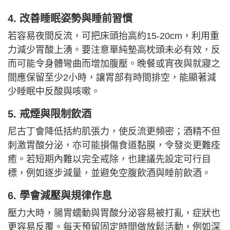
4. 改善睡眠姿勢與睡前習慣
若容易夜間反流，可把床頭抬高約15-20cm，利用重
力減少胃酸上湧。要注意單純墊高枕頭未必有效，反
而可能令身體彎曲而增加腹壓。晚餐或宵夜與就寢之
間應保留至少2小時，讓胃部有時間排空，能顯著減
少睡眠中反酸與咳嗽。
5. 戒煙與限制飲酒
尼古丁會降低括約肌張力，使反流更頻密；酒精不但
刺激胃酸分泌，亦可能損傷食道黏膜，令發炎更難痊
癒。若短期內難以完全戒除，也建議先設定可行目
標，例如逐步減量，並避免空腹飲酒與睡前飲酒。
6. 學會減壓與規律作息
壓力大時，腸胃蠕動與胃酸分泌容易被打亂，症狀也
更容易反覆。每天預留固定時間做放鬆活動，例如深