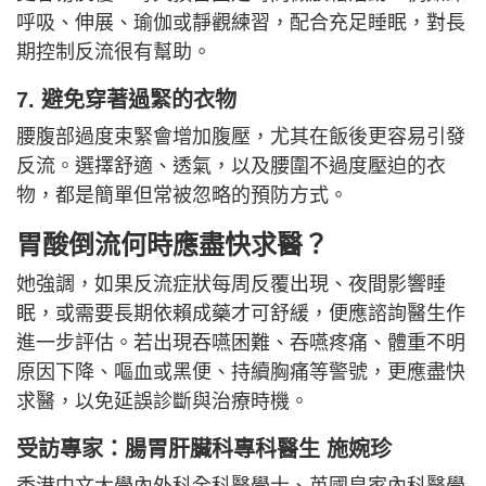
呼吸、伸展、瑜伽或靜觀練習，配合充足睡眠，對長
期控制反流很有幫助。
7. 避免穿著過緊的衣物
腰腹部過度束緊會增加腹壓，尤其在飯後更容易引發
反流。選擇舒適、透氣，以及腰圍不過度壓迫的衣
物，都是簡單但常被忽略的預防方式。
胃酸倒流何時應盡快求醫？
她強調，如果反流症狀每周反覆出現、夜間影響睡
眠，或需要長期依賴成藥才可舒緩，便應諮詢醫生作
進一步評估。若出現吞嚥困難、吞嚥疼痛、體重不明
原因下降、嘔血或黑便、持續胸痛等警號，更應盡快
求醫，以免延誤診斷與治療時機。
受訪專家：腸胃肝臟科專科醫生 施婉珍
香港中文大學內外科全科醫學士、英國皇家內科醫學