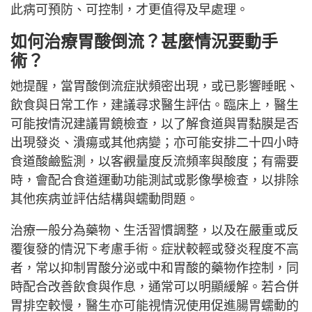
此病可預防、可控制，才更值得及早處理。
如何治療胃酸倒流？甚麼情況要動手
術？
她提醒，當胃酸倒流症狀頻密出現，或已影響睡眠、
飲食與日常工作，建議尋求醫生評估。臨床上，醫生
可能按情況建議胃鏡檢查，以了解食道與胃黏膜是否
出現發炎、潰瘍或其他病變；亦可能安排二十四小時
食道酸鹼監測，以客觀量度反流頻率與酸度；有需要
時，會配合食道運動功能測試或影像學檢查，以排除
其他疾病並評估結構與蠕動問題。
治療一般分為藥物、生活習慣調整，以及在嚴重或反
覆復發的情況下考慮手術。症狀較輕或發炎程度不高
者，常以抑制胃酸分泌或中和胃酸的藥物作控制，同
時配合改善飲食與作息，通常可以明顯緩解。若合併
胃排空較慢，醫生亦可能視情況使用促進腸胃蠕動的