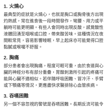
1. 火燒心
最典型的症狀是火燒心，也就是胸口或胸骨後方出現
灼熱感，常在進食後一段時間發作，彎腰、用力或平
躺時可能更明顯。有些人會同時出現反酸，感覺酸性
液體回湧至咽喉或口腔，帶來酸苦味。這種情況在夜
間較常見，容易影響睡眠，早上起床亦可能覺得口腔
黏膩或喉嚨不舒服。
2. 胸痛
部分患者會出現胸痛，程度可輕可重，由於食道與心
臟的神經分布有部分重疊，胃酸刺激所引起的疼痛可
能與心臟不適相似。若伴隨呼吸困難、冒冷汗、手臂
或下顎痛等情況，更應盡快求醫排除心血管疾病。
3. 吞嚥困難
另一個不容忽視的警號是吞嚥困難。長期反流可能令