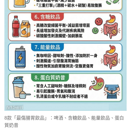
8款「最傷腸胃飲品」：啤酒、含糖飲品、能量飲品、蛋白
質奶昔